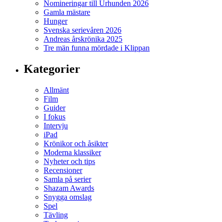
Nomineringar till Urhunden 2026
Gamla mästare
Hunger
Svenska serievåren 2026
Andreas årskrönika 2025
Tre män funna mördade i Klippan
Kategorier
Allmänt
Film
Guider
I fokus
Intervju
iPad
Krönikor och åsikter
Moderna klassiker
Nyheter och tips
Recensioner
Samla på serier
Shazam Awards
Snygga omslag
Spel
Tävling