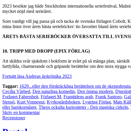
2023 besökte jag både Stockholms internationella seriefestival, Malmö S
mycket nöjd med serieåret.
Som vanligt vill jag passa på och tacka de svenska förlagen Cobolt, K
mina listor över årets bästa serieböcker: tio favoriter bland årets serie
ÅRETS BÄSTA SERIEBÖCKER ÖVERSATTA TILL SVEN
10. TRIPP MED DROPP (EPIX FÖRLAG)
Att skildra svår sjukdom i bokform är svårt på så många plan, särskil
fartfyllda, charmerande och gripande berättelse om den stora stygga v
Fortsätt läsa Andreas årskrönika 2023
Taggar:
1629...eller den förskräckliga berättelsen om de skeppsbrutna
Cecilia Vårhed
,
Den naturliga komedin
,
Den ömma modern
,
Djurslott
Forlaget Fahrenheit
,
Förlaget M
,
Framtidens arab
,
Frank Santoro
,
Gal
Stensö
,
Kurt Vonnegut
,
Kyrkogårdsboken
,
Lystring Förlag
,
Mats Käl
eller barnkorståget
,
Theos ockulta kuriositeter - Den magiska cirkeln
,
Skriv en kommentar
Recensioner