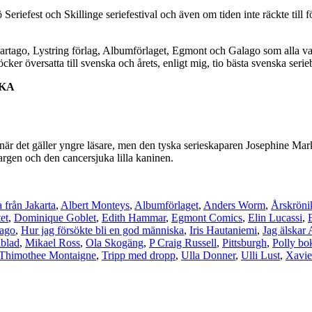
eriefest och Skillinge seriefestival och även om tiden inte räckte till 
artago, Lystring förlag, Albumförlaget, Egmont och Galago som alla var
böcker översatta till svenska och årets, enligt mig, tio bästa svenska seri
SKA
t när det gäller yngre läsare, men den tyska serieskaparen Josephine M
argen och den cancersjuka lilla kaninen.
 från Jakarta
,
Albert Monteys
,
Albumförlaget
,
Anders Worm
,
Årskröni
et
,
Dominique Goblet
,
Edith Hammar
,
Egmont Comics
,
Elin Lucassi
,
ago
,
Hur jag försökte bli en god människa
,
Iris Hautaniemi
,
Jag älskar 
lblad
,
Mikael Ross
,
Ola Skogäng
,
P Craig Russell
,
Pittsburgh
,
Polly bok
Thimothee Montaigne
,
Tripp med dropp
,
Ulla Donner
,
Ulli Lust
,
Xavie