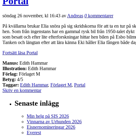
Portal
söndag 26 november, kl 16:43 av
Andreas
0
kommentarer
På kvällarna brukar Elia snöra på sig skridskorna för att ta en tur på 
hen. Som från ingenstans har en gammal rysk bil från 1950-talet dykt u
som besatt och efter lite efterforskningar hittar hen bilen på Esbo bi
Tanken och längtan efter att lära känna Eki håller Elia fången både dag
Fortsätt läsa Portal
Manus:
Edith Hammar
Illustration:
Edith Hammar
Förlag:
Förlaget M
Betyg:
4/5
Taggar:
Edith Hammar
,
Förlaget M
,
Portal
Skriv en kommentar
Senaste inlägg
Min helg på SIS 2026
Vinnarna av Urhunden 2026
Eisnernomineringar 2026
Everest