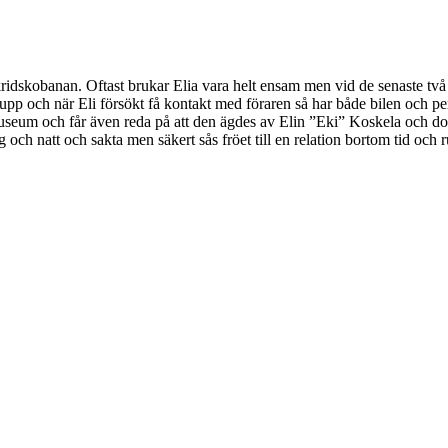
skridskobanan. Oftast brukar Elia vara helt ensam men vid de senaste två 
pp och när Eli försökt få kontakt med föraren så har både bilen och per
lmuseum och får även reda på att den ägdes av Elin ”Eki” Koskela och done
 och natt och sakta men säkert sås fröet till en relation bortom tid och 