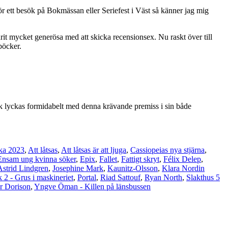
för ett besök på Bokmässan eller Seriefest i Väst så känner jag mig
it mycket generösa med att skicka recensionsex. Nu raskt över till
eböcker.
ark lyckas formidabelt med denna krävande premiss i sin både
ka 2023
,
Att låtsas
,
Att låtsas är att ljuga
,
Cassiopeias nya stjärna
,
Ensam ung kvinna söker
,
Epix
,
Fallet
,
Fattigt skryt
,
Félix Delep
,
Astrid Lindgren
,
Josephine Mark
,
Kaunitz-Olsson
,
Klara Nordin
 2 - Grus i maskineriet
,
Portal
,
Riad Sattouf
,
Ryan North
,
Slakthus 5
r Dorison
,
Yngve Öman - Killen på länsbussen