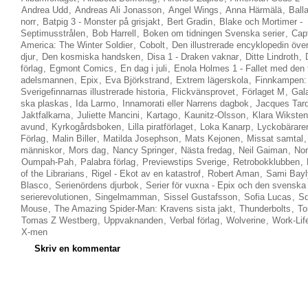
Andrea Udd
,
Andreas Ali Jonasson
,
Angel Wings
,
Anna Härmälä
,
Ball
norr
,
Batpig 3 - Monster på grisjakt
,
Bert Gradin
,
Blake och Mortimer -
Septimusstrålen
,
Bob Harrell
,
Boken om tidningen Svenska serier
,
Cap
America: The Winter Soldier
,
Cobolt
,
Den illustrerade encyklopedin över
djur
,
Den kosmiska handsken
,
Disa 1 - Draken vaknar
,
Ditte Lindroth
,
förlag
,
Egmont Comics
,
En dag i juli
,
Enola Holmes 1 - Fallet med den
adelsmannen
,
Epix
,
Eva Björkstrand
,
Extrem lägerskola
,
Finnkampen:
Sverigefinnarnas illustrerade historia
,
Flickvänsprovet
,
Förlaget M
,
Gal
ska plaskas
,
Ida Larmo
,
Innamorati eller Narrens dagbok
,
Jacques Tard
Jaktfalkarna
,
Juliette Mancini
,
Kartago
,
Kaunitz-Olsson
,
Klara Wiksten
avund
,
Kyrkogårdsboken
,
Lilla piratförlaget
,
Loka Kanarp
,
Lyckobärare
Förlag
,
Malin Biller
,
Matilda Josephson
,
Mats Kejonen
,
Missat samtal
människor
,
Mors dag
,
Nancy Springer
,
Nästa fredag
,
Neil Gaiman
,
No
Oumpah-Pah
,
Palabra förlag
,
Previewstips Sverige
,
Retrobokklubben
,
of the Librarians
,
Rigel - Ekot av en katastrof
,
Robert Aman
,
Sami Bayl
Blasco
,
Serienördens djurbok
,
Serier för vuxna - Epix och den svenska
serierevolutionen
,
Singelmamman
,
Sissel Gustafsson
,
Sofia Lucas
,
Sq
Mouse
,
The Amazing Spider-Man: Kravens sista jakt
,
Thunderbolts
,
To
Tomas Z Westberg
,
Uppvaknanden
,
Verbal förlag
,
Wolverine
,
Work-Lif
X-men
Skriv en kommentar