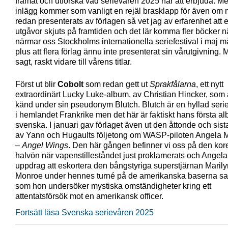
framåt och utforska vad serievåren 2025 har att erbjuda. Me
inlägg kommer som vanligt en rejäl brasklapp för även om 
redan presenterats av förlagen så vet jag av erfarenhet att 
utgåvor skjuts på framtiden och det lär komma fler böcker nä
närmar oss Stockholms internationella seriefestival i maj 
plus att flera förlag ännu inte presenterat sin vårutgivning. 
sagt, raskt vidare till vårens titlar.
Först ut blir
Cobolt
som redan gett ut
Sprakfålarna
, ett nytt
extraordinärt Lucky Luke-album, av Christian Hincker, som 
känd under sin pseudonym Blutch. Blutch är en hyllad ser
i hemlandet Frankrike men det här är faktiskt hans första a
svenska. I januari gav förlaget även ut den åttonde och sist
av Yann och Hugaults följetong om WASP-piloten Angela
–
Angel Wings
. Den här gången befinner vi oss på den ko
halvön när vapenstilleståndet just proklamerats och Angela h
uppdrag att eskortera den bångstyriga superstjärnan Marily
Monroe under hennes turné på de amerikanska baserna sa
som hon undersöker mystiska omständigheter kring ett
attentatsförsök mot en amerikansk officer.
Fortsätt läsa Svenska serievåren 2025