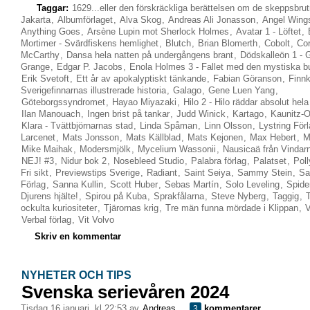
Taggar:
1629...eller den förskräckliga berättelsen om de skeppsbrut
Jakarta
,
Albumförlaget
,
Alva Skog
,
Andreas Ali Jonasson
,
Angel Wings
Anything Goes
,
Arsène Lupin mot Sherlock Holmes
,
Avatar 1 - Löftet
,
Mortimer - Svärdfiskens hemlighet
,
Blutch
,
Brian Blomerth
,
Cobolt
,
Co
McCarthy
,
Dansa hela natten på undergångens brant
,
Dödskalleön 1 -
Grange
,
Edgar P. Jacobs
,
Enola Holmes 3 - Fallet med den mystiska b
Erik Svetoft
,
Ett år av apokalyptiskt tänkande
,
Fabian Göranson
,
Finn
Sverigefinnarnas illustrerade historia
,
Galago
,
Gene Luen Yang
,
Göteborgssyndromet
,
Hayao Miyazaki
,
Hilo 2 - Hilo räddar absolut hela
Ilan Manouach
,
Ingen brist på tankar
,
Judd Winick
,
Kartago
,
Kaunitz-
Klara - Tvättbjörnarnas stad
,
Linda Spåman
,
Linn Olsson
,
Lystring För
Larcenet
,
Mats Jonsson
,
Mats Källblad
,
Mats Kejonen
,
Max Hebert
,
M
Mike Maihak
,
Modersmjölk
,
Mycelium Wassonii
,
Nausicaä från Vindar
NEJ! #3
,
Nidur bok 2
,
Nosebleed Studio
,
Palabra förlag
,
Palatset
,
Poll
Fri sikt
,
Previewstips Sverige
,
Radiant
,
Saint Seiya
,
Sammy Stein
,
Sa
Förlag
,
Sanna Kullin
,
Scott Huber
,
Sebas Martín
,
Solo Leveling
,
Spide
Djurens hjälte!
,
Spirou på Kuba
,
Sprakfålarna
,
Steve Nyberg
,
Taggig
,
ockulta kuriositeter
,
Tjärornas krig
,
Tre män funna mördade i Klippan
,
Verbal förlag
,
Vit Volvo
Skriv en kommentar
NYHETER OCH TIPS
Svenska serievåren 2024
tisdag 16 januari, kl 22:53 av
Andreas
kommentarer
3