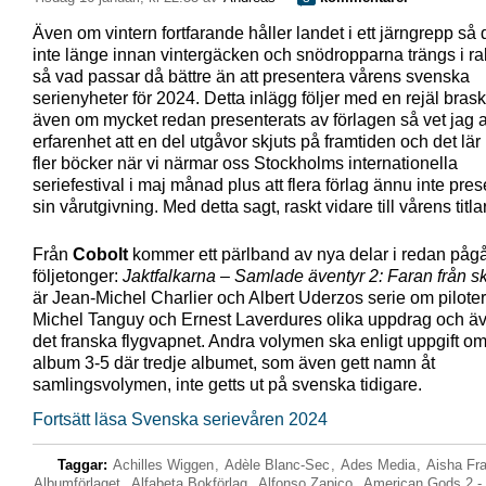
Även om vintern fortfarande håller landet i ett järngrepp så 
inte länge innan vintergäcken och snödropparna trängs i ra
så vad passar då bättre än att presentera vårens svenska
serienyheter för 2024. Detta inlägg följer med en rejäl brask
även om mycket redan presenterats av förlagen så vet jag 
erfarenhet att en del utgåvor skjuts på framtiden och det l
fler böcker när vi närmar oss Stockholms internationella
seriefestival i maj månad plus att flera förlag ännu inte pres
sin vårutgivning. Med detta sagt, raskt vidare till vårens titlar
Från
Cobolt
kommer ett pärlband av nya delar i redan på
följetonger:
Jaktfalkarna – Samlade äventyr 2: Faran från s
är Jean-Michel Charlier och Albert Uderzos serie om pilote
Michel Tanguy och Ernest Laverdures olika uppdrag och äve
det franska flygvapnet. Andra volymen ska enligt uppgift om
album 3-5 där tredje albumet, som även gett namn åt
samlingsvolymen, inte getts ut på svenska tidigare.
Fortsätt läsa Svenska serievåren 2024
Taggar:
Achilles Wiggen
,
Adèle Blanc-Sec
,
Ades Media
,
Aisha Fr
Albumförlaget
,
Alfabeta Bokförlag
,
Alfonso Zapico
,
American Gods 2 -