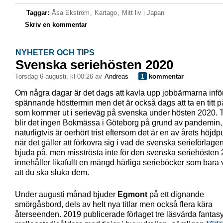
Taggar:
Åsa Ekström
,
Kartago
,
Mitt liv i Japan
Skriv en kommentar
NYHETER OCH TIPS
Svenska seriehösten 2020
torsdag 6 augusti, kl 00:26 av
Andreas
kommentar
1
Om några dagar är det dags att kavla upp jobbärmarna inför
spännande hösttermin men det är också dags att ta en titt 
som kommer ut i serieväg på svenska under hösten 2020. T
blir det ingen Bokmässa i Göteborg på grund av pandemin, 
naturligtvis är oerhört trist eftersom det är en av årets höjdp
när det gäller att förkovra sig i vad de svenska serieförlagen
bjuda på, men misströsta inte för den svenska seriehösten
innehåller likafullt en mängd härliga serieböcker som bara 
att du ska sluka dem.
Under augusti månad bjuder
Egmont
på ett dignande
smörgåsbord, dels av helt nya titlar men också flera kära
återseenden. 2019 publicerade förlaget tre läsvärda fantasyti