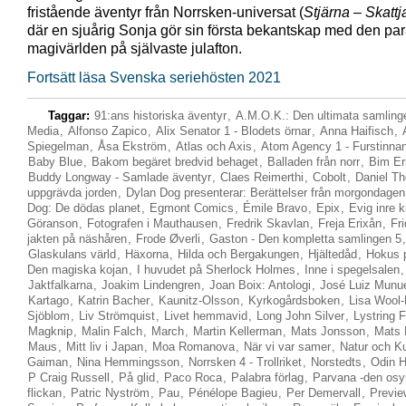
fristående äventyr från Norrsken-universat (
Stjärna – Skattj
där en sjuårig Sonja gör sin första bekantskap med den para
magivärlden på självaste julafton.
Fortsätt läsa Svenska seriehösten 2021
Taggar:
91:ans historiska äventyr
,
A.M.O.K.: Den ultimata samling
Media
,
Alfonso Zapico
,
Alix Senator 1 - Blodets örnar
,
Anna Haifisch
,
Spiegelman
,
Åsa Ekström
,
Atlas och Axis
,
Atom Agency 1 - Furstinnan
Baby Blue
,
Bakom begäret bredvid behaget
,
Balladen från norr
,
Bim Er
Buddy Longway - Samlade äventyr
,
Claes Reimerthi
,
Cobolt
,
Daniel Tho
uppgrävda jorden
,
Dylan Dog presenterar: Berättelser från morgondagen
Dog: De dödas planet
,
Egmont Comics
,
Émile Bravo
,
Epix
,
Evig inre k
Göranson
,
Fotografen i Mauthausen
,
Fredrik Skavlan
,
Freja Erixån
,
Fr
jakten på näshåren
,
Frode Øverli
,
Gaston - Den kompletta samlingen 5
,
Glaskulans värld
,
Häxorna
,
Hilda och Bergakungen
,
Hjältedåd
,
Hokus 
Den magiska kojan
,
I huvudet på Sherlock Holmes
,
Inne i spegelsalen
Jaktfalkarna
,
Joakim Lindengren
,
Joan Boix: Antologi
,
José Luiz Munu
Kartago
,
Katrin Bacher
,
Kaunitz-Olsson
,
Kyrkogårdsboken
,
Lisa Wool
Sjöblom
,
Liv Strömquist
,
Livet hemmavid
,
Long John Silver
,
Lystring F
Magknip
,
Malin Falch
,
March
,
Martin Kellerman
,
Mats Jonsson
,
Mats 
Maus
,
Mitt liv i Japan
,
Moa Romanova
,
När vi var samer
,
Natur och Ku
Gaiman
,
Nina Hemmingsson
,
Norrsken 4 - Trollriket
,
Norstedts
,
Odin 
P Craig Russell
,
På glid
,
Paco Roca
,
Palabra förlag
,
Parvana -den osy
flickan
,
Patric Nyström
,
Pau
,
Pénélope Bagieu
,
Per Demervall
,
Previe