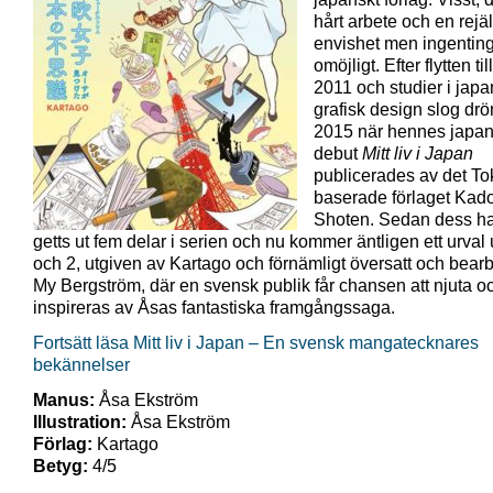
hårt arbete och en rejäl
envishet men ingenting
omöjligt. Efter flytten ti
2011 och studier i jap
grafisk design slog dr
2015 när hennes japa
debut
Mitt liv i Japan
publicerades av det To
baserade förlaget Ka
Shoten. Sedan dess ha
getts ut fem delar i serien och nu kommer äntligen ett urval 
och 2, utgiven av Kartago och förnämligt översatt och bear
My Bergström, där en svensk publik får chansen att njuta o
inspireras av Åsas fantastiska framgångssaga.
Fortsätt läsa Mitt liv i Japan – En svensk mangatecknares
bekännelser
Manus:
Åsa Ekström
Illustration:
Åsa Ekström
Förlag:
Kartago
Betyg:
4/5