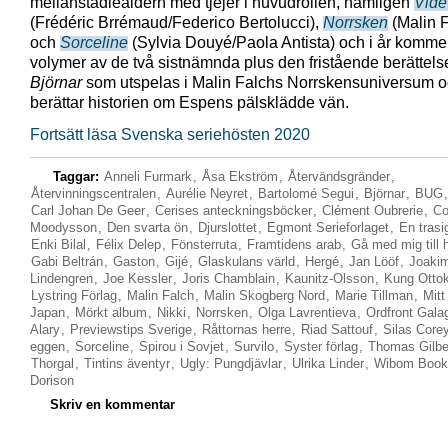
mellanstadieåldern med tjejer i huvudrollen, nämligen
Videv
(Frédéric Brrémaud/Federico Bertolucci),
Norrsken
(Malin F
och
Sorceline
(Sylvia Douyé/Paola Antista) och i år komme
volymer av de två sistnämnda plus den fristående berättels
Björnar
som utspelas i Malin Falchs Norrskensuniversum 
berättar historien om Espens pälsklädde vän.
Fortsätt läsa Svenska seriehösten 2020
Taggar:
Anneli Furmark
,
Åsa Ekström
,
Återvändsgränder
,
Återvinningscentralen
,
Aurélie Neyret
,
Bartolomé Segui
,
Björnar
,
BUG
Carl Johan De Geer
,
Cerises anteckningsböcker
,
Clément Oubrerie
,
Co
Moodysson
,
Den svarta ön
,
Djurslottet
,
Egmont Serieforlaget
,
En trasig
Enki Bilal
,
Félix Delep
,
Fönsterruta
,
Framtidens arab
,
Gå med mig till 
Gabi Beltrán
,
Gaston
,
Gijé
,
Glaskulans värld
,
Hergé
,
Jan Lööf
,
Joaki
Lindengren
,
Joe Kessler
,
Joris Chamblain
,
Kaunitz-Olsson
,
Kung Ottok
Lystring Förlag
,
Malin Falch
,
Malin Skogberg Nord
,
Marie Tillman
,
Mitt 
Japan
,
Mörkt album
,
Nikki
,
Norrsken
,
Olga Lavrentieva
,
Ordfront Gala
Alary
,
Previewstips Sverige
,
Råttornas herre
,
Riad Sattouf
,
Silas Core
eggen
,
Sorceline
,
Spirou i Sovjet
,
Survilo
,
Syster förlag
,
Thomas Gilbe
Thorgal
,
Tintins äventyr
,
Ugly: Pungdjävlar
,
Ulrika Linder
,
Wibom Book
Dorison
Skriv en kommentar