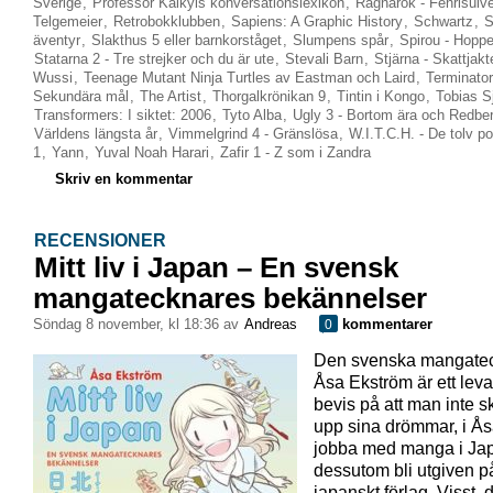
Sverige
,
Professor Kalkyls konversationslexikon
,
Ragnarök - Fenrisulv
Telgemeier
,
Retrobokklubben
,
Sapiens: A Graphic History
,
Schwartz
,
S
äventyr
,
Slakthus 5 eller barnkorståget
,
Slumpens spår
,
Spirou - Hoppe
Statarna 2 - Tre strejker och du är ute
,
Stevali Barn
,
Stjärna - Skattjakt
Wussi
,
Teenage Mutant Ninja Turtles av Eastman och Laird
,
Terminator
Sekundära mål
,
The Artist
,
Thorgalkrönikan 9
,
Tintin i Kongo
,
Tobias S
Transformers: I siktet: 2006
,
Tyto Alba
,
Ugly 3 - Bortom ära och Redbe
Världens längsta år
,
Vimmelgrind 4 - Gränslösa
,
W.I.T.C.H. - De tolv p
1
,
Yann
,
Yuval Noah Harari
,
Zafir 1 - Z som i Zandra
Skriv en kommentar
RECENSIONER
Mitt liv i Japan – En svensk
mangatecknares bekännelser
söndag 8 november, kl 18:36 av
Andreas
kommentarer
0
Den svenska mangate
Åsa Ekström är ett lev
bevis på att man inte s
upp sina drömmar, i Åsa
jobba med manga i Ja
dessutom bli utgiven på
japanskt förlag. Visst, 