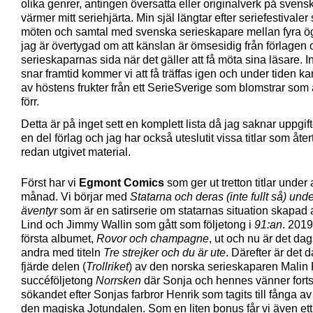
olika genrer, antingen översatta eller originalverk på svensk
värmer mitt seriehjärta. Min själ längtar efter seriefestivaler
möten och samtal med svenska serieskapare mellan fyra ö
jag är övertygad om att känslan är ömsesidig från förlagen 
serieskaparnas sida när det gäller att få möta sina läsare. 
snar framtid kommer vi att få träffas igen och under tiden ka
av höstens frukter från ett SerieSverige som blomstrar som 
förr.
Detta är på inget sett en komplett lista då jag saknar uppgift
en del förlag och jag har också uteslutit vissa titlar som åter
redan utgivet material.
Först har vi
Egmont Comics
som ger ut tretton titlar under
månad. Vi börjar med
Statarna och deras (inte fullt så) und
äventyr
som är en satirserie om statarnas situation skapad 
Lind och Jimmy Wallin som gått som följetong i
91:an
. 201
första albumet,
Rovor och champagne
, ut och nu är det dag
andra med titeln
Tre strejker och du är ute
. Därefter är det d
fjärde delen (
Trollriket
) av den norska serieskaparen Malin
succéföljetong
Norrsken
där Sonja och hennes vänner forts
sökandet efter Sonjas farbror Henrik som tagits till fånga av 
den magiska Jotundalen. Som en liten bonus får vi även ett