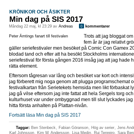
KRÖNIKOR OCH ÅSIKTER
Min dag på SIS 2017
måndag 22 maj, kl 23:29 av
Andreas
kommentarer
0
Trots att jag bloggat om 
Peter Ämtings fanart till festivalen
fem år är jag relativt gr
gäller seriefestivaler men besöket på Comic Con Gamex 2
blodad tand och efter att ha besökt Stockholms internatione
seriefestival för första gången 2016 insåg jag att jag hade hit
rätta element.
Eftersom tågresan var lång och besöket var kort och intens
jag förberett mig noga genom att plugga programschemat 
festivalkartan från Serietekets hemsida men likt förbaskat 
jag gå vilse eftersom jag inte fattat att hela Sergels torg och
kulturhuset var under ombyggnad men till slut lyckades jag
hitta första anhalten på Plattan-nivån.
Fortsätt läsa Min dag på SIS 2017
Taggar:
Ben Stenbeck
,
Fabian Göranson
,
Hög av serier
,
Jens And
Karl Johnsson
,
Kim W. Andersson
,
Lisa Medin
,
Rui Tenreiro
,
Sara Ber