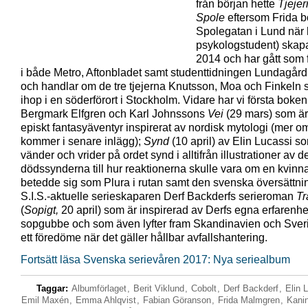
från början hette
Tjeje
Spole
eftersom Frida 
Spolegatan i Lund när 
psykologstudent) skap
2014 och har gått som 
i både Metro, Aftonbladet samt studenttidningen Lundagård
och handlar om de tre tjejerna Knutsson, Moa och Finkeln 
ihop i en söderförort i Stockholm. Vidare har vi första boke
Bergmark Elfgren och Karl Johnssons
Vei
(29 mars) som är 
episkt fantasyäventyr inspirerat av nordisk mytologi (mer 
kommer i senare inlägg);
Synd
(10 april) av Elin Lucassi s
vänder och vrider på ordet synd i alltifrån illustrationer av d
dödssynderna till hur reaktionerna skulle vara om en kvinn
betedde sig som Plura i rutan samt den svenska översättni
S.I.S.-aktuelle serieskaparen Derf Backderfs serieroman
Tr
(
Sopigt,
20 april)
som är inspirerad av Derfs egna erfarenh
sopgubbe och som även lyfter fram Skandinavien och Sve
ett föredöme när det gäller hållbar avfallshantering.
Fortsätt läsa Svenska serievåren 2017: Nya seriealbum
Taggar:
Albumförlaget
,
Berit Viklund
,
Cobolt
,
Derf Backderf
,
Elin 
Emil Maxén
,
Emma Ahlqvist
,
Fabian Göranson
,
Frida Malmgren
,
Kanin