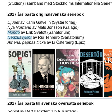
(Studion) i samband med Stockholms Internationella Seriefe
2017 års bästa originalsvenska seriebok
Djupet
av Karin Gafvelin (Syster förlag)
Nya Norrland
av Mats Jonsson (Galago)
Mondo
av Erik Svetoft (Sanatorium)
Nedzus lyktor
av Rui Tenreiro (Sanatorium)
Athena: pappas flicka
av Li Österberg (Epix)
2017 års bästa till svenska översatta seriebok
Sopigt
av Derf Backderf (USA, Kartago)