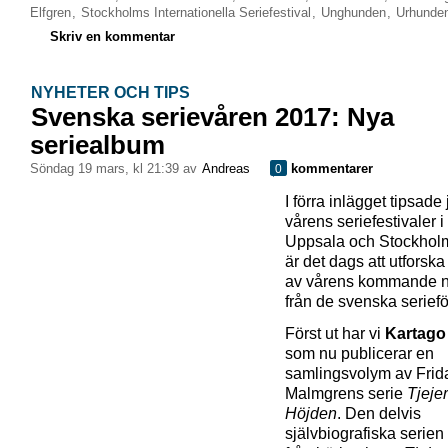
Elfgren
,
Stockholms Internationella Seriefestival
,
Unghunden
,
Urhunde
Skriv en kommentar
NYHETER OCH TIPS
Svenska serievåren 2017: Nya
seriealbum
söndag 19 mars, kl 21:39 av
Andreas
kommentarer
0
I förra inlägget tipsade
vårens seriefestivaler 
Uppsala och Stockhol
är det dags att utforsk
av vårens kommande n
från de svenska serief
Först ut har vi
Kartago 
som nu publicerar en
samlingsvolym av Frid
Malmgrens serie
Tjeje
Höjden
. Den delvis
självbiografiska serien