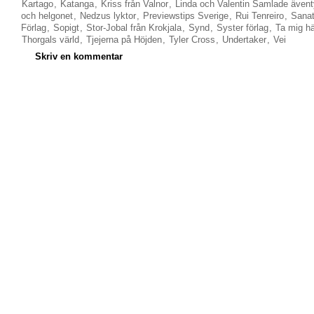
Kartago
,
Katanga
,
Kriss från Valnor
,
Linda och Valentin Samlade ävent
och helgonet
,
Nedzus lyktor
,
Previewstips Sverige
,
Rui Tenreiro
,
Sanat
Förlag
,
Sopigt
,
Stor-Jobal från Krokjala
,
Synd
,
Syster förlag
,
Ta mig hä
Thorgals värld
,
Tjejerna på Höjden
,
Tyler Cross
,
Undertaker
,
Vei
Skriv en kommentar