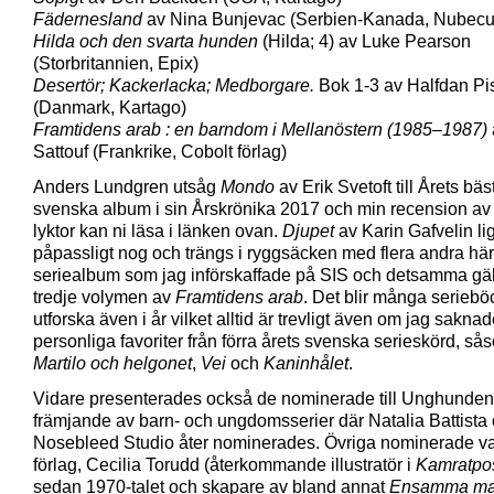
Fädernesland
av Nina Bunjevac (Serbien-Kanada, Nubecul
Hilda och den svarta hunden
(Hilda; 4) av Luke Pearson
(Storbritannien, Epix)
Desertör; Kackerlacka; Medborgare.
Bok 1-3 av Halfdan Pi
(Danmark, Kartago)
Framtidens arab : en barndom i Mellanöstern (1985–1987)
Sattouf (Frankrike, Cobolt förlag)
Anders Lundgren utsåg
Mondo
av Erik Svetoft till Årets bäs
svenska album i sin Årskrönika 2017 och min recension a
lyktor kan ni läsa i länken ovan.
Djupet
av Karin Gafvelin li
påpassligt nog och trängs i ryggsäcken med flera andra här
seriealbum som jag införskaffade på SIS och detsamma gäl
tredje volymen av
Framtidens arab
. Det blir många serieböc
utforska även i år vilket alltid är trevligt även om jag saknad
personliga favoriter från förra årets svenska serieskörd, så
Martilo och helgonet
,
Vei
och
Kaninhålet
.
Vidare presenterades också de nominerade till Unghunden 
främjande av barn- och ungdomsserier där Natalia Battista
Nosebleed Studio åter nominerades. Övriga nominerade va
förlag, Cecilia Torudd (återkommande illustratör i
Kamratpo
sedan 1970-talet och skapare av bland annat
Ensamma m