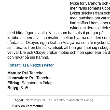
tycke för varandra och 
men farlig romans upps
Lyktor skickas fram och
med budskap om var t
kan träffas i hemlighet
ryktet om deras kärlek 
med blida ögon av alla. Vissa som har satsat pengar på
krabbmatcherna vill ha rivalitet mellan byarna och den som 
hårdast är Okoyes egen krabba Asagwara som är mycket fä
sin tränare. Hon blir så svartsjuk att hon gömmer sig i sko
vet var Efe och Okoye brukar mötas och hon spionerar på
och ruvar på sin hämnd.
Fortsätt läsa Nedzus lyktor
Manus:
Rui Tenreiro
Illustration:
Rui Tenreiro
Förlag:
Sanatorium förlag
Betyg:
3+/5
Taggar:
Nedzus lyktor
,
Rui Tenreiro
,
Sanatorium Förlag
Skriv en kommentar