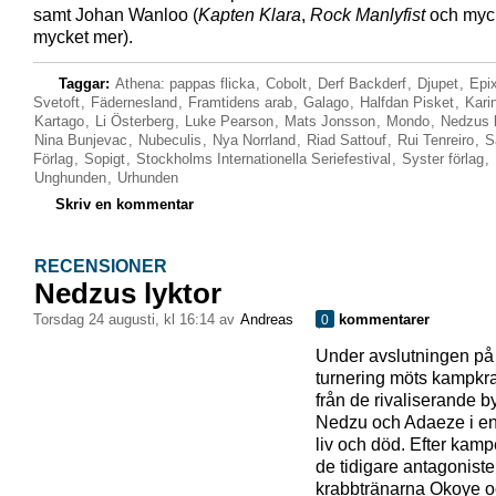
samt Johan Wanloo (
Kapten Klara
,
Rock Manlyfist
och myck
mycket mer).
Taggar:
Athena: pappas flicka
,
Cobolt
,
Derf Backderf
,
Djupet
,
Epi
Svetoft
,
Fädernesland
,
Framtidens arab
,
Galago
,
Halfdan Pisket
,
Kari
Kartago
,
Li Österberg
,
Luke Pearson
,
Mats Jonsson
,
Mondo
,
Nedzus l
Nina Bunjevac
,
Nubeculis
,
Nya Norrland
,
Riad Sattouf
,
Rui Tenreiro
,
S
Förlag
,
Sopigt
,
Stockholms Internationella Seriefestival
,
Syster förlag
,
Unghunden
,
Urhunden
Skriv en kommentar
RECENSIONER
Nedzus lyktor
torsdag 24 augusti, kl 16:14 av
Andreas
kommentarer
0
Under avslutningen på 
turnering möts kampkr
från de rivaliserande b
Nedzu och Adaeze i en 
liv och död. Efter kamp
de tidigare antagoniste
krabbtränarna Okoye o