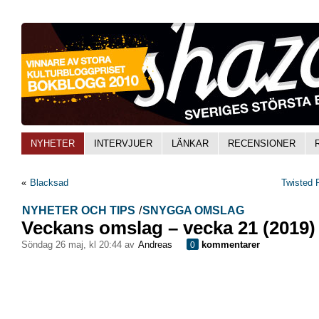
NYHETER
INTERVJUER
LÄNKAR
RECENSIONER
«
Blacksad
Twisted
NYHETER OCH TIPS
/
SNYGGA OMSLAG
Veckans omslag – vecka 21 (2019)
söndag 26 maj, kl 20:44 av
Andreas
kommentarer
0