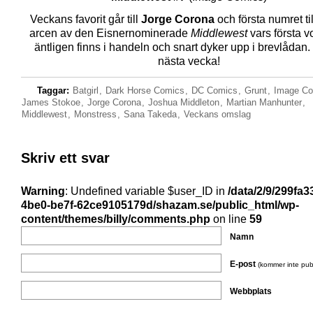
Veckans favorit går till
Jorge Corona
och första numret ti
arcen av den Eisnernominerade
Middlewest
vars första v
äntligen finns i handeln och snart dyker upp i brevlådan.
nästa vecka!
Taggar:
Batgirl
,
Dark Horse Comics
,
DC Comics
,
Grunt
,
Image Co
James Stokoe
,
Jorge Corona
,
Joshua Middleton
,
Martian Manhunter
,
Middlewest
,
Monstress
,
Sana Takeda
,
Veckans omslag
Skriv ett svar
Warning
: Undefined variable $user_ID in
/data/2/9/299fa3
4be0-be7f-62ce9105179d/shazam.se/public_html/wp-
content/themes/billy/comments.php
on line
59
Namn
E-post
(kommer inte pub
Webbplats