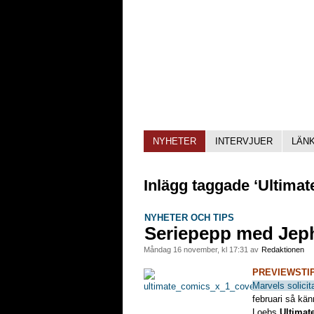
NYHETER
INTERVJUER
LÄN
Inlägg taggade ‘Ultima
NYHETER OCH TIPS
Seriepepp med Jep
måndag 16 november, kl 17:31 av
Redaktionen
PREVIEWSTIP
Marvels solicit
februari så kän
Loebs
Ultimat