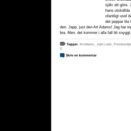
själv att göra.
hans utskällda 
ofantligt usel 
det peppar lite 
den. Japp, just den Art Adams! Jag har ingen
bra. Men, det kommer i alla fall bli snyggt
Taggar:
Art Adams
,
Jeph Loeb
,
Previewstip
X
Skriv en kommentar