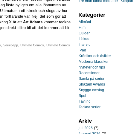
Tre män funna mördade i Klippan
 Jag läste nyligen om alla lösnumren av
Ultimatum i ett streck och slogs av hur
Kategorier
den fortfarande var. Nej, det som gör att
kring X är att
Art Adams
kommer teckna
Allmänt
 direkt tilltro till att det kommer att bli
Film
.
Guider
I fokus
Intervju
s
,
Seriepepp
,
Ultimate Comics
,
Ultimate Comics
iPad
Krönikor och åsikter
Moderna klassiker
Nyheter och tips
Recensioner
Samla på serier
Shazam Awards
Snygga omslag
Spel
Tävling
Teckna serier
Arkiv
juli 2026
(7)
februari 2026
(2)