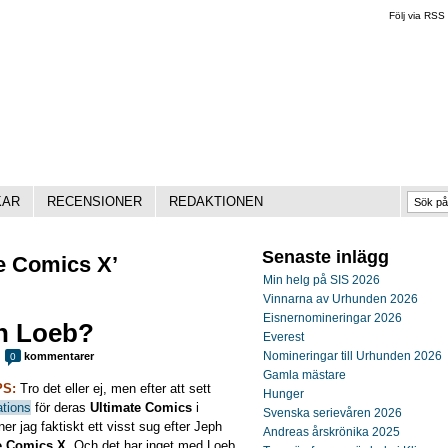
Följ via RSS
KAR
RECENSIONER
REDAKTIONEN
Senaste inlägg
te Comics X’
Min helg på SIS 2026
Vinnarna av Urhunden 2026
Eisnernomineringar 2026
h Loeb?
Everest
Nomineringar till Urhunden 2026
kommentarer
0
Gamla mästare
S:
Tro det eller ej, men efter att sett
Hunger
ations
för deras
Ultimate Comics
i
Svenska serievåren 2026
ner jag faktiskt ett visst sug efter Jeph
Andreas årskrönika 2025
e Comics X
. Och det har inget med Loeb