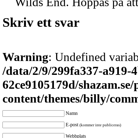
Wilds End. Hoppas på att
Skriv ett svar
Warning
: Undefined varia
/data/2/9/299fa337-a919-4
62ce9105179d/shazam.se/
content/themes/billy/com
Namn
E-post
(kommer inte publiceras)
Webbplats