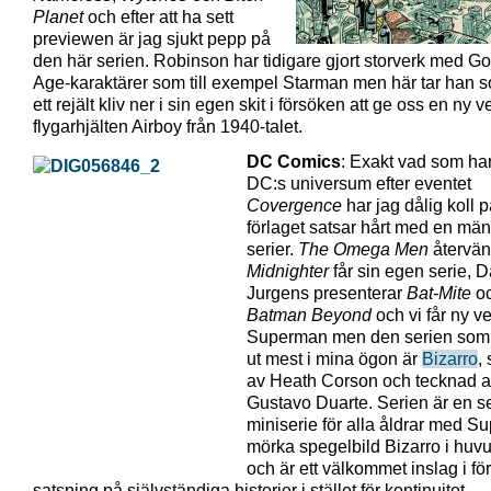
Planet
och efter att ha sett
previewen är jag sjukt pepp på
den här serien. Robinson har tidigare gjort storverk med G
Age-karaktärer som till exempel Starman men här tar han 
ett rejält kliv ner i sin egen skit i försöken att ge oss en ny 
flygarhjälten Airboy från 1940-talet.
DC Comics
: Exakt vad som har
DC:s universum efter eventet
Covergence
har jag dålig koll 
förlaget satsar hårt med en mä
serier.
The Omega
Men
återvän
Midnighter
får sin egen serie, 
Jurgens presenterar
Bat-Mite
o
Batman Beyond
och vi får ny v
Superman men den serien som 
ut mest i mina ögon är
Bizarro
,
av Heath Corson och tecknad 
Gustavo Duarte. Serien är en s
miniserie för alla åldrar med 
mörka spegelbild Bizarro i huvu
och är ett välkommet inslag i fö
satsning på självständiga historier i stället för kontinuitet.