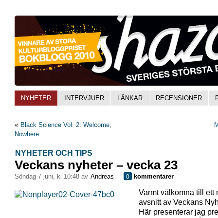
NYHETER
INTERVJUER
LÄNKAR
RECENSIONER
«
Black Science Vol. 2: Welcome,
M
Nowhere
NYHETER OCH TIPS
Veckans nyheter – vecka 23
söndag 7 juni, kl 10:48 av
Andreas
kommentarer
0
Varmt välkomna till ett 
avsnitt av Veckans Nyh
Här presenterar jag pr