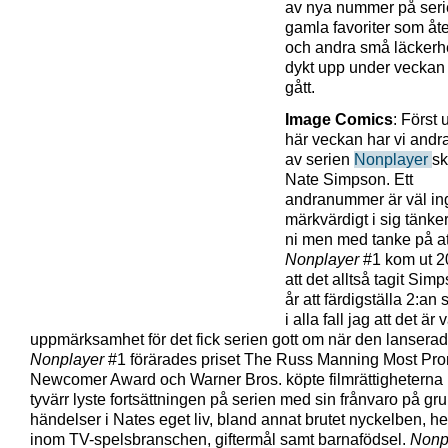
av nya nummer på seri
gamla favoriter som åt
och andra små läckerh
dykt upp under veckan
gått.
Image Comics
: Först 
här veckan har vi andr
av serien
Nonplayer
s
Nate Simpson. Ett
andranummer är väl in
märkvärdigt i sig tänke
ni men med tanke på at
Nonplayer
#1 kom ut 2
att det alltså tagit Sim
år att färdigställa 2:an 
i alla fall jag att det är v
uppmärksamhet för det fick serien gott om när den lanserad
Nonplayer
#1 förärades priset The Russ Manning Most Pro
Newcomer Award och Warner Bros. köpte filmrättigheterna
tyvärr lyste fortsättningen på serien med sin frånvaro på gr
händelser i Nates eget liv, bland annat brutet nyckelben, he
inom TV-spelsbranschen, giftermål samt barnafödsel.
Nonp