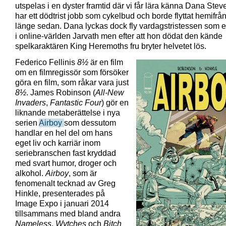
utspelas i en dyster framtid där vi får lära känna Dana Ste
har ett dödtrist jobb som cykelbud och borde flyttat hemifrån
länge sedan. Dana lyckas dock fly vardagstristessen som el
i online-världen Jarvath men efter att hon dödat den kände
spelkaraktären King Heremoths fru bryter helvetet lös.
Federico Fellinis
8½
är en film
om en filmregissör som försöker
göra en film, som råkar vara just
8½
. James Robinson (
All-New
Invaders
,
Fantastic Four
) gör en
liknande metaberättelse i nya
serien
Airboy
som dessutom
handlar en hel del om hans
eget liv och karriär inom
seriebranschen fast kryddad
med svart humor, droger och
alkohol.
Airboy
, som är
fenomenalt tecknad av Greg
Hinkle, presenterades på
Image Expo i januari 2014
tillsammans med bland andra
Nameless
,
Wytches
och
Bitch