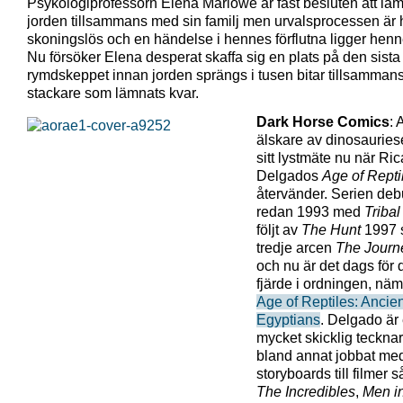
Psykologiprofessorn Elena Marlowe är fast besluten att lä
jorden tillsammans med sin familj men urvalsprocessen är 
skoningslös och en händelse i hennes förflutna ligger henne 
Nu försöker Elena desperat skaffa sig en plats på den sista
rymdskeppet innan jorden sprängs i tusen bitar tillsamma
stackare som lämnats kvar.
Dark Horse Comics
: 
älskare av dinosauriese
sitt lystmäte nu när Ri
Delgados
Age of Repti
återvänder. Serien de
redan 1993 med
Tribal
följt av
The Hunt
1997 
tredje arcen
The Journ
och nu är det dags för 
fjärde i ordningen, näm
Age of Reptiles: Ancien
Egyptians
. Delgado är
mycket skicklig teckna
bland annat jobbat me
storyboards till filmer
The Incredibles
,
Men i