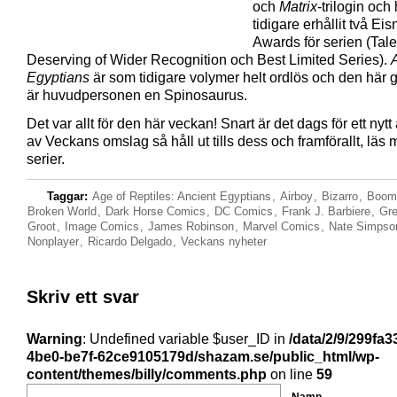
och
Matrix
-trilogin och
tidigare erhållit två Eis
Awards för serien (Tale
Deserving of Wider Recognition och Best Limited Series).
Egyptians
är som tidigare volymer helt ordlös och den här
är huvudpersonen en Spinosaurus.
Det var allt för den här veckan! Snart är det dags för ett nytt 
av Veckans omslag så håll ut tills dess och framförallt, läs 
serier.
Taggar:
Age of Reptiles: Ancient Egyptians
,
Airboy
,
Bizarro
,
Boom!
Broken World
,
Dark Horse Comics
,
DC Comics
,
Frank J. Barbiere
,
Gre
Groot
,
Image Comics
,
James Robinson
,
Marvel Comics
,
Nate Simpso
Nonplayer
,
Ricardo Delgado
,
Veckans nyheter
Skriv ett svar
Warning
: Undefined variable $user_ID in
/data/2/9/299fa3
4be0-be7f-62ce9105179d/shazam.se/public_html/wp-
content/themes/billy/comments.php
on line
59