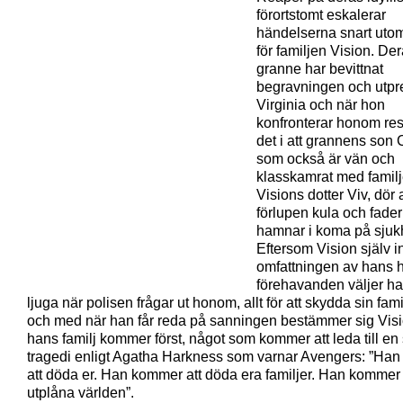
förortstomt eskalerar
händelserna snart utom
för familjen Vision. De
granne har bevittnat
begravningen och utpr
Virginia och när hon
konfronterar honom res
det i att grannens son 
som också är vän och
klasskamrat med famil
Visions dotter Viv, dör
förlupen kula och fade
hamnar i koma på sjuk
Eftersom Vision själv i
omfattningen av hans 
förehavanden väljer ha
ljuga när polisen frågar ut honom, allt för att skydda sin familj
och med när han får reda på sanningen bestämmer sig Visio
hans familj kommer först, något som kommer att leda till en 
tragedi enligt Agatha Harkness som varnar Avengers: ”Ha
att döda er. Han kommer att döda era familjer. Han kommer 
utplåna världen”.