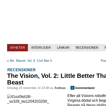
NYHETER
INTERVJUER
LÄNKAR
RECENSIONER
«
Ms. Marvel, Vol. 6: Civil War II
Pee
RECENSIONER
The Vision, Vol. 2: Little Better Th
Beast
onsdag 23 november, kl 23:48 av
Andreas
kommentarer
0
Efter att Visions robotfr
Virginia dödat och beg
Reaper på deras idylli