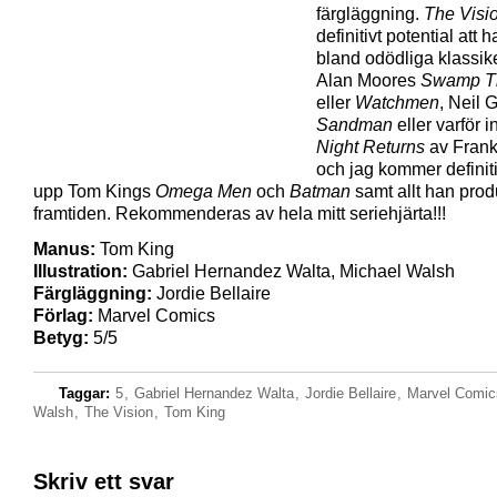
färgläggning.
The Visi
definitivt potential att
bland odödliga klassik
Alan Moores
Swamp T
eller
Watchmen
, Neil
Sandman
eller varför i
Night Returns
av Frank
och jag kommer definiti
upp Tom Kings
Omega Men
och
Batman
samt allt han prod
framtiden. Rekommenderas av hela mitt seriehjärta!!!
Manus:
Tom King
Illustration:
Gabriel Hernandez Walta, Michael Walsh
Färgläggning:
Jordie Bellaire
Förlag:
Marvel Comics
Betyg:
5/5
Taggar:
5
,
Gabriel Hernandez Walta
,
Jordie Bellaire
,
Marvel Comic
Walsh
,
The Vision
,
Tom King
Skriv ett svar