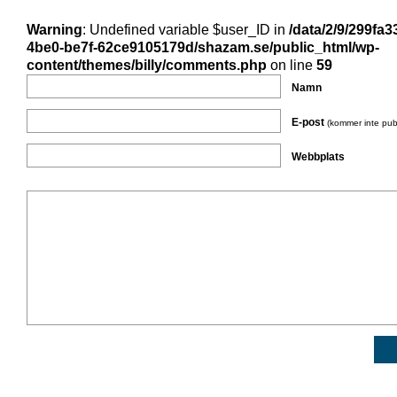
Warning
: Undefined variable $user_ID in
/data/2/9/299fa3
4be0-be7f-62ce9105179d/shazam.se/public_html/wp-
content/themes/billy/comments.php
on line
59
Namn
E-post
(kommer inte pub
Webbplats