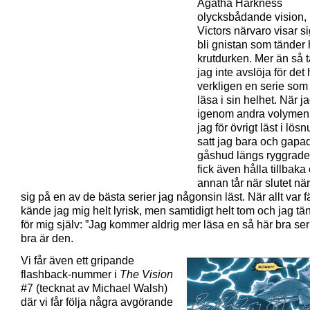
Agatha Harkness
olycksbådande vision,
Victors närvaro visar sig
bli gnistan som tänder 
krutdurken. Mer än så 
jag inte avslöja för det 
verkligen en serie som
läsa i sin helhet. När j
igenom andra volymen
jag för övrigt läst i lö
satt jag bara och gapad
gåshud längs ryggrad
fick även hålla tillbaka
annan tår när slutet n
sig på en av de bästa serier jag någonsin läst. När allt var f
kände jag mig helt lyrisk, men samtidigt helt tom och jag tänk
för mig själv: ”Jag kommer aldrig mer läsa en så här bra ser
bra är den.
Vi får även ett gripande
flashback-nummer i
The Vision
#7 (tecknat av Michael Walsh)
där vi får följa några avgörande