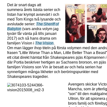
Det är snart dags att
summera årets bästa serier och
listan har krympt avsevärt i och
med Tom Kings två lysande och
avslutade serier:
The Sheriff of
Babylon
(vars andra volym jag
tyvärr får vänta på tills januari
2017) och så hans drama om
familjen Vision i
The Vision
.
Om man lägger ihop titeln på första volymen med den andra 
frasen ”Little Worse Than a Man, Little Better Than a Beast” 
ett citat direkt hämtat från Shakespeares pjäs
Köpmannen i
där Portia beskriver hertigen av Sachsens brorson, en pjä
familjen Visions son Vin är besatt av och hela serien har
synnerligen många likheter och beröringspunkter med
Shakespeares tragedier.
Avengers skickar Victo
Mancha, som är ytterli
”son” till den maktgaln
Ultron, för att spionera
brors familj och föreby