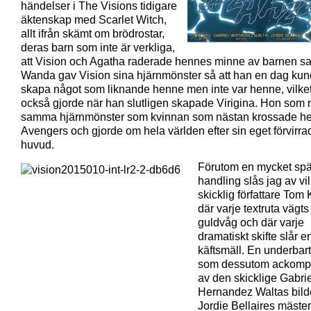
händelser i The Visions tidigare
äktenskap med Scarlet Witch,
allt ifrån skämt om brödrostar,
deras barn som inte är verkliga,
att Vision och Agatha raderade hennes minne av barnen sa
Wanda gav Vision sina hjärnmönster så att han en dag ku
skapa något som liknande henne men inte var henne, vilke
också gjorde när han slutligen skapade Virigina. Hon som 
samma hjärnmönster som kvinnan som nästan krossade he
Avengers och gjorde om hela världen efter sin eget förvirra
huvud.
Förutom en mycket sp
handling slås jag av vi
skicklig författare Tom 
där varje textruta vägts
guldvåg och där varje
dramatiskt skifte slår 
käftsmäll. En underbart
som dessutom ackomp
av den skicklige Gabrie
Hernandez Waltas bild
Jordie Bellaires mäster