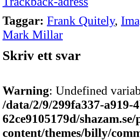
Trackback-adress
Taggar:
Frank Quitely
,
Ima
Mark Millar
Skriv ett svar
Warning
: Undefined varia
/data/2/9/299fa337-a919-4
62ce9105179d/shazam.se/
content/themes/billy/com