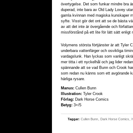
övertygelse. Det som funkar mindre bra är 
duperad, inte bara av Old Lady Lovey uta
gamla kvinnan med magiska kunskaper men 
syfte. Visst gör det ont att se de bästa 
av att det inte är övergående och författa
missförstånd på ett lite för lätt sätt enligt 
Volymens största förtjänster är att Tyler C
underbara vattenfärger och osvikliga timi
vardagslunk. Han lyckas som vanligt skr
mer titta i ett nyckelhål och jag lider re
spännande att se vad Bunn och Crook har 
som redan nu känns som ett avgörande ka
härliga rysare.
Manus:
Cullen Bunn
Illustration:
Tyler Crook
Förlag:
Dark Horse Comics
Betyg:
3+/5
Taggar:
Cullen Bunn
,
Dark Horse Comics
,