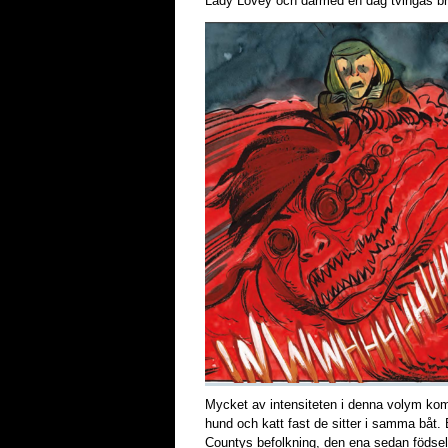
Lady Lovey och därmed en dag tvingas bryt
Mycket av intensiteten i denna volym k
hund och katt fast de sitter i samma båt
Countys befolkning, den ena sedan födseln