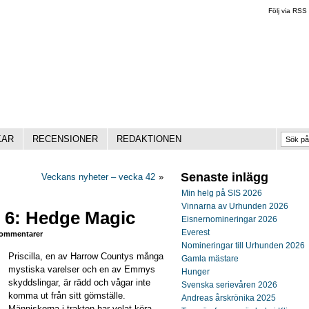
Följ via RSS
KAR
RECENSIONER
REDAKTIONEN
Senaste inlägg
Veckans nyheter – vecka 42
»
Min helg på SIS 2026
Vinnarna av Urhunden 2026
. 6: Hedge Magic
Eisnernomineringar 2026
Everest
ommentarer
Nomineringar till Urhunden 2026
Priscilla, en av Harrow Countys många
Gamla mästare
mystiska varelser och en av Emmys
Hunger
skyddslingar, är rädd och vågar inte
Svenska serievåren 2026
komma ut från sitt gömställe.
Andreas årskrönika 2025
Människorna i trakten har velat köra