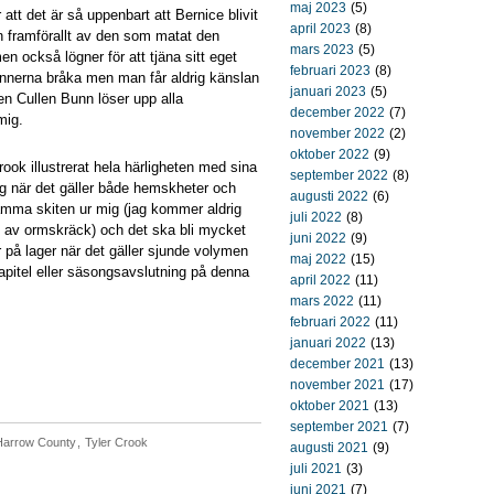
maj 2023
(5)
att det är så uppenbart att Bernice blivit
april 2023
(8)
n framförallt av den som matat den
mars 2023
(5)
också lögner för att tjäna sitt eget
februari 2023
(8)
vännerna bråka men man får aldrig känslan
januari 2023
(5)
ren Cullen Bunn löser upp alla
december 2022
(7)
mig.
november 2022
(2)
oktober 2022
(9)
rook illustrerat hela härligheten med sina
september 2022
(8)
ng när det gäller både hemskheter och
augusti 2022
(6)
ämma skiten ur mig (jag kommer aldrig
juli 2022
(8)
dan av ormskräck) och det ska bli mycket
juni 2022
(9)
på lager när det gäller sjunde volymen
maj 2022
(15)
pitel eller säsongsavslutning på denna
april 2022
(11)
mars 2022
(11)
februari 2022
(11)
januari 2022
(13)
december 2021
(13)
november 2021
(17)
oktober 2021
(13)
september 2021
(7)
Harrow County
,
Tyler Crook
augusti 2021
(9)
juli 2021
(3)
juni 2021
(7)