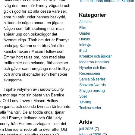
Tre män funna mördade i Klippan
iväg dem men när Emmy vägrade och
gick i god för att alla dessa varelser,
Kategorier
som nu står under hennes beskydd,
Allmänt
hittade de någon annan: en jägare.
Film
Någon som fått skolning i hur man
Guider
spårar upp och oskadliggör det
I fokus
övernaturliga. Tänk om det är Emmys
Intervju
onda jag Kammi som återvänt eller
iPad
kanske häxan i Mason Hollow som
Krönikor och åsikter
Emmy hört talas om, hon med sina
Moderna klassiker
trollformler och helande, förbannelser
Nyheter och tips
och gåvor samt umgänge med trolltyg
Recensioner
och andra skepnader som hemsöker
Samla på serier
skuggorna.
Shazam Awards
I sjätte volymen av
Harrow County
Snygga omslag
ga mot öga mot sin bästa vän Bernice
Spel
av Old Lady Lovey i Mason Hollow.
Tävling
den gamla och döende kvinnan tänker inte
Teckna serier
lla ”haints”. De är födda onda, tjänar
går de i Emmys ledband och Old Lady
Arkiv
County från Hesters arvtagare – om det
juli 2026
(7)
m Bernice är redo att ta över efter Old
februari 2026
(2)