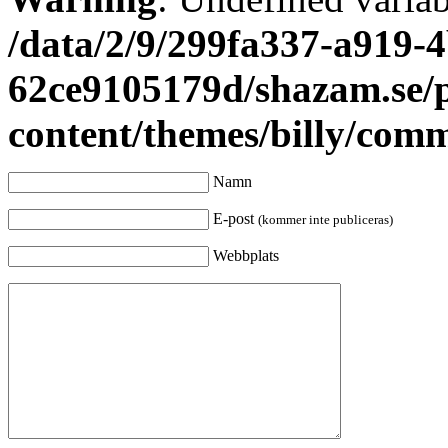
/data/2/9/299fa337-a919-4
62ce9105179d/shazam.se/
content/themes/billy/com
Namn
E-post
(kommer inte publiceras)
Webbplats