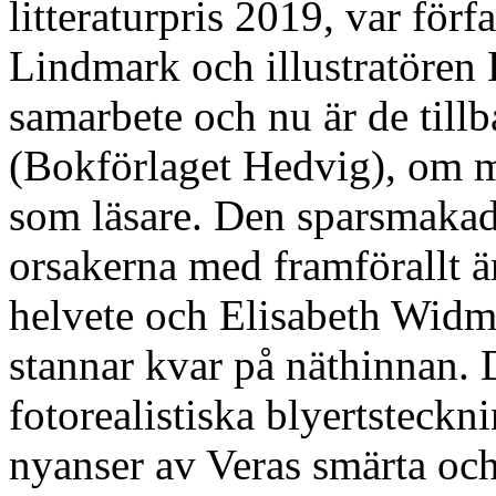
litteraturpris 2019, var fö
Lindmark och illustratören 
samarbete och nu är de til
(Bokförlaget Hedvig), om 
som läsare. Den sparsmakade
orsakerna med framförallt ä
helvete och Elisabeth Widma
stannar kvar på näthinnan. 
fotorealistiska blyertsteckn
nyanser av Veras smärta och