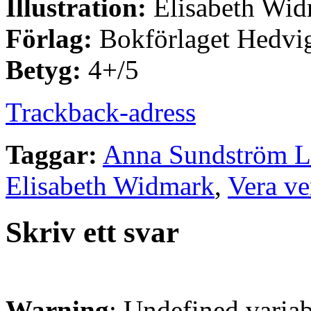
Illustration:
Elisabeth Wi
Förlag:
Bokförlaget Hedvi
Betyg:
4+/5
Trackback-adress
Taggar:
Anna Sundström L
Elisabeth Widmark
,
Vera v
Skriv ett svar
Warning
: Undefined varia