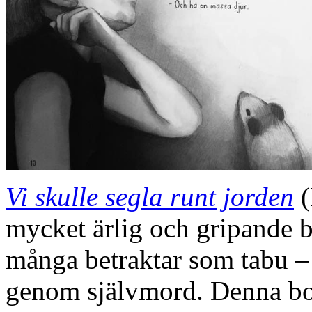
Vi skulle segla runt jorden
(
mycket ärlig och gripande 
många betraktar som tabu –
genom självmord. Denna bo