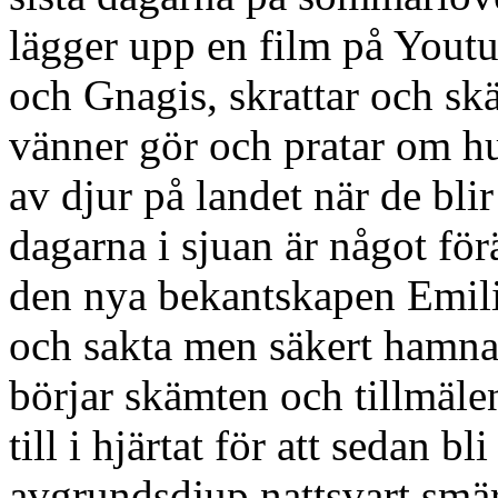
lägger upp en film på Yout
och Gnagis, skrattar och sk
vänner gör och pratar om hur 
av djur på landet när de bli
dagarna i sjuan är något fö
den nya bekantskapen Emilia
och sakta men säkert hamnar
börjar skämten och tillmälen
till i hjärtat för att sedan b
avgrundsdjup nattsvart smär