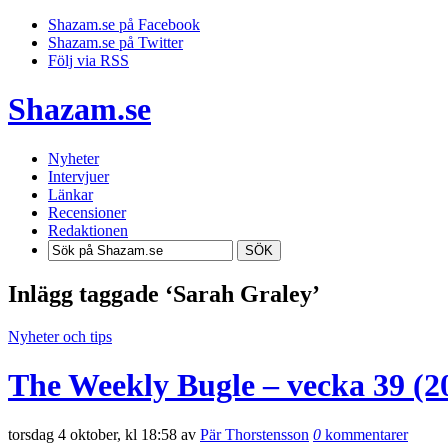
Shazam.se på Facebook
Shazam.se på Twitter
Följ via RSS
Shazam.se
Nyheter
Intervjuer
Länkar
Recensioner
Redaktionen
SÖK
Inlägg taggade ‘Sarah Graley’
Nyheter och tips
The Weekly Bugle – vecka 39 (2
torsdag 4 oktober, kl 18:58 av
Pär Thorstensson
0
kommentarer