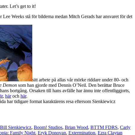
er. Let’s get to it!
r Lee Weeks stå för bilderna medan Mitch Gerads har ansvaret för det
sitt arbete på allas vår mörke riddare under 80- och
he Demon
som han gjorde med Dennis O’Neil. Den berättar Bruce
ns bortgång. Orsaken till hans avfälle har ännu inte offentliggjorts,
är
,
här
och
här
.
a har tidigare format karaktärens resa eftersom Sienkiewicz
Bill Sienkiewicz
,
Boom! Studios
,
Brian Wood
,
BTTM FDRS
,
Carly
opia: Family Night
,
Eryk Donovan
,
Extermination
,
Ezra Claytan