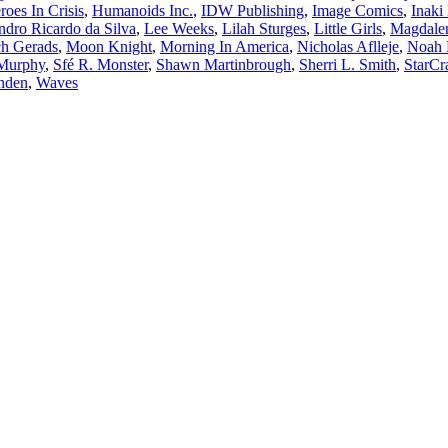
roes In Crisis
,
Humanoids Inc.
,
IDW Publishing
,
Image Comics
,
Inaki
ndro Ricardo da Silva
,
Lee Weeks
,
Lilah Sturges
,
Little Girls
,
Magdalen
ch Gerads
,
Moon Knight
,
Morning In America
,
Nicholas Aflleje
,
Noah 
Murphy
,
Sfé R. Monster
,
Shawn Martinbrough
,
Sherri L. Smith
,
StarCra
nden
,
Waves