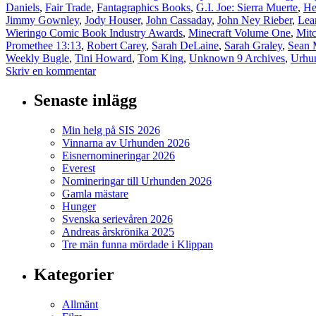
Daniels
,
Fair Trade
,
Fantagraphics Books
,
G.I. Joe: Sierra Muerte
,
He
Jimmy Gownley
,
Jody Houser
,
John Cassaday
,
John Ney Rieber
,
Lea
Wieringo Comic Book Industry Awards
,
Minecraft Volume One
,
Mit
Promethee 13:13
,
Robert Carey
,
Sarah DeLaine
,
Sarah Graley
,
Sean 
Weekly Bugle
,
Tini Howard
,
Tom King
,
Unknown 9 Archives
,
Urhu
Skriv en kommentar
Senaste inlägg
Min helg på SIS 2026
Vinnarna av Urhunden 2026
Eisnernomineringar 2026
Everest
Nomineringar till Urhunden 2026
Gamla mästare
Hunger
Svenska serievåren 2026
Andreas årskrönika 2025
Tre män funna mördade i Klippan
Kategorier
Allmänt