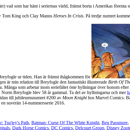
) vad som har hänt i seriernas värld, främst borta i Amerikas förenta stat
 av Tom King och Clay Manns
Heroes In Crisis
. På tredje numret komme
reyfogle ur tiden. Han är främst ihågkommen för
en är min relation till Breyfogle den fantastiskt illustrerade
Birth Of T
 Många som arbetar inom seriefältet öste hyllningar över honom efter ha
e. Norm Breyfogle blev 58 år gammal. Ta del av hyllningarna och mer
h
sidan till jubileumsnumret #200 av
Moon Knight
hos Marvel Comics. Båd
ev en suverän 14-nummersserie 2016.
r: Tsu'tey's Path
,
Batman: Curse Of The White Knight
,
Ben Passmore
,
inals
,
Dark Horse Comics
,
DC Comics
,
Delcourt Group
,
Disney Zoot