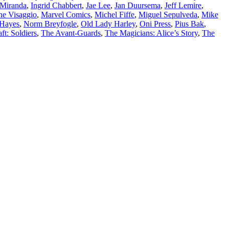
 Miranda
,
Ingrid Chabbert
,
Jae Lee
,
Jan Duursema
,
Jeff Lemire
,
e Visaggio
,
Marvel Comics
,
Michel Fiffe
,
Miguel Sepulveda
,
Mike
Hayes
,
Norm Breyfogle
,
Old Lady Harley
,
Oni Press
,
Pius Bak
,
ft: Soldiers
,
The Avant-Guards
,
The Magicians: Alice’s Story
,
The