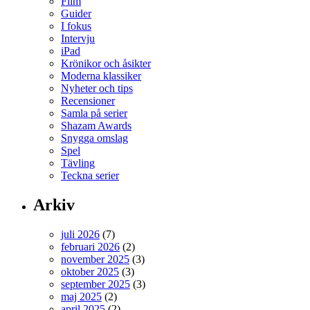
Film
Guider
I fokus
Intervju
iPad
Krönikor och åsikter
Moderna klassiker
Nyheter och tips
Recensioner
Samla på serier
Shazam Awards
Snygga omslag
Spel
Tävling
Teckna serier
Arkiv
juli 2026
(7)
februari 2026
(2)
november 2025
(3)
oktober 2025
(3)
september 2025
(3)
maj 2025
(2)
april 2025
(2)