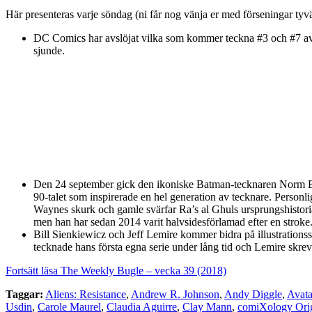
Här presenteras varje söndag (ni får nog vänja er med förseningar tyvärr
DC Comics har avslöjat vilka som kommer teckna #3 och #7
sjunde.
Den 24 september gick den ikoniske Batman-tecknaren Norm B
90-talet som inspirerade en hel generation av tecknare. Personlig
Waynes skurk och gamle svärfar Ra’s al Ghuls ursprungshistoria.
men han har sedan 2014 varit halvsidesförlamad efter en strok
Bill Sienkiewicz och Jeff Lemire kommer bidra på illustrations
tecknade hans första egna serie under lång tid och Lemire skr
Fortsätt läsa The Weekly Bugle – vecka 39 (2018)
Taggar:
Aliens: Resistance
,
Andrew R. Johnson
,
Andy Diggle
,
Avata
Usdin
,
Carole Maurel
,
Claudia Aguirre
,
Clay Mann
,
comiXology Orig