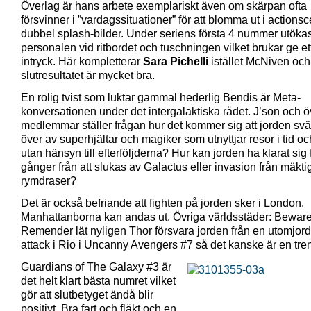
Överlag är hans arbete exemplariskt även om skärpan ofta
försvinner i ”vardagssituationer” för att blomma ut i actions
dubbel splash-bilder. Under seriens första 4 nummer utöka
personalen vid ritbordet och tuschningen vilket brukar ge ett 
intryck. Här kompletterar
Sara Pichelli
istället McNiven och
slutresultatet är mycket bra.
En rolig tvist som luktar gammal hederlig Bendis är Meta-
konversationen under det intergalaktiska rådet. J’son och ö
medlemmar ställer frågan hur det kommer sig att jorden s
över av superhjältar och magiker som utnyttjar resor i tid o
utan hänsyn till efterföljderna? Hur kan jorden ha klarat sig 
gånger från att slukas av Galactus eller invasion från mäkti
rymdraser?
Det är också befriande att fighten på jorden sker i London.
Manhattanborna kan andas ut. Övriga världsstäder: Beware
Remender lät nyligen Thor försvara jorden från en utomjord
attack i Rio i Uncanny Avengers #7 så det kanske är en tre
Guardians of The Galaxy #3 är
det helt klart bästa numret vilket
gör att slutbetyget ändå blir
positivt. Bra fart och fläkt och en