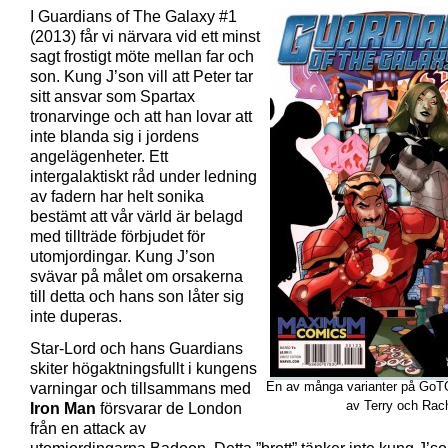
I Guardians of The Galaxy #1
(2013) får vi närvara vid ett minst
sagt frostigt möte mellan far och
son. Kung J’son vill att Peter tar
sitt ansvar som Spartax
tronarvinge och att han lovar att
inte blanda sig i jordens
angelägenheter. Ett
intergalaktiskt råd under ledning
av fadern har helt sonika
bestämt att vår värld är belagd
med tillträde förbjudet för
utomjordingar. Kung J’son
svävar på målet om orsakerna
till detta och hans son låter sig
inte duperas.
Star-Lord och hans Guardians
skiter högaktningsfullt i kungens
En av många varianter på GoTG
varningar och tillsammans med
av Terry och Rac
Iron Man
försvarar de London
från en attack av