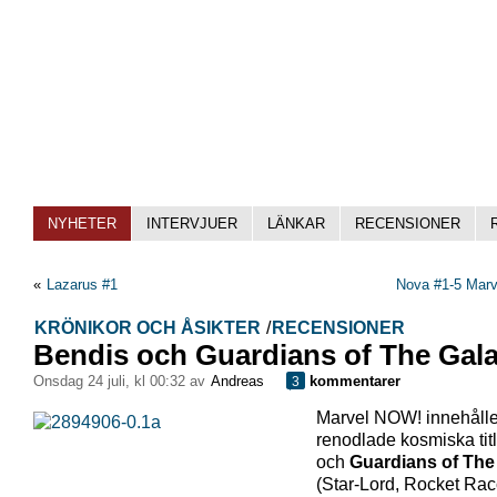
NYHETER
INTERVJUER
LÄNKAR
RECENSIONER
«
Lazarus #1
Nova #1-5 Mar
KRÖNIKOR OCH ÅSIKTER
/
RECENSIONER
Bendis och Guardians of The Gal
onsdag 24 juli, kl 00:32 av
Andreas
kommentarer
3
Marvel NOW! innehålle
renodlade kosmiska tit
och
Guardians of The
(Star-Lord, Rocket Ra