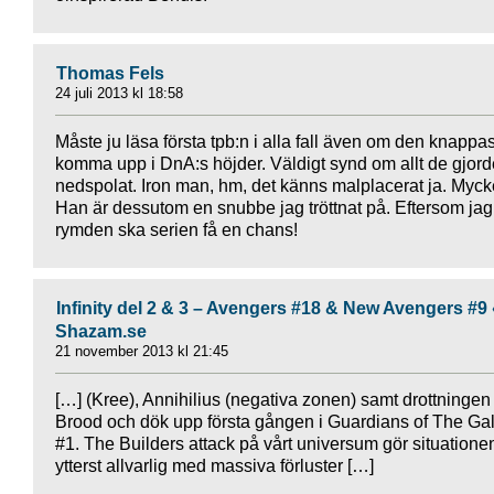
Thomas Fels
24 juli 2013 kl 18:58
Måste ju läsa första tpb:n i alla fall även om den knappas
komma upp i DnA:s höjder. Väldigt synd om allt de gjord
nedspolat. Iron man, hm, det känns malplacerat ja. Myck
Han är dessutom en snubbe jag tröttnat på. Eftersom jag 
rymden ska serien få en chans!
Infinity del 2 & 3 – Avengers #18 & New Avengers #9 
Shazam.se
21 november 2013 kl 21:45
[…] (Kree), Annihilius (negativa zonen) samt drottningen
Brood och dök upp första gången i Guardians of The Ga
#1. The Builders attack på vårt universum gör situatione
ytterst allvarlig med massiva förluster […]