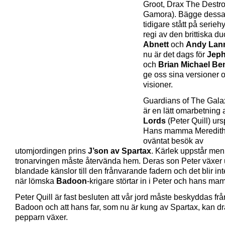
Groot, Drax The Destr
Gamora). Bägge dessa t
tidigare stått på seriehy
regi av den brittiska d
Abnett
och
Andy Lan
nu är det dags för
Jeph
och
Brian Michael Be
ge oss sina versioner 
visioner.
Guardians of The Gala
är en lätt omarbetning
Lords
(Peter Quill) ur
Hans mamma Meredith 
oväntat besök av
utomjordingen prins
J’son av Spartax
. Kärlek uppstår men
tronarvingen måste återvända hem. Deras son Peter växer
blandade känslor till den frånvarande fadern och det blir int
när lömska
Badoon
-krigare störtar in i Peter och hans mam
Peter Quill är fast besluten att vår jord måste beskyddas frå
Badoon och att hans far, som nu är kung av Spartax, kan dra
pepparn växer.