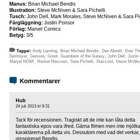
Manus:
Brian Michael Bendis
Illustration:
Steve McNiven & Sara Pichelli
Tusch:
John Dell, Mark Morales, Steve McNiven & Sara Pic
Färgläggning:
Justin Ponsor
Förlag:
Marvel Comics
Betyg:
3/5
Taggar:
Andy Lanning
,
Brian Michael Bendis
,
Dan Abnett
,
Drax Th
Destroyer
,
Gamora
,
Groot
,
Guardians of the Galaxy
,
John Dell
,
Justin
Marvel NOW!
,
Rocket Raccoon
,
Sara Pichelli
,
Star-Lord
,
Steve McNiv
Kommentarer
Hub
24 juli 2013 kl 9:31
Tack för recensionen. Tragiskt att de inte kan låta detta
fantastiska epos vara ifred. Gärna filmen men inte mjölka
karaktärerna på detta vis. Dessutom med vad det verkar,
oinspirerad Bendis.