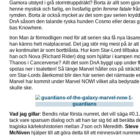
Gamora utstyrd i grå stormtruppdräkt? Borta är allt som gjo
henne mystisk och farlig, en livsfarlig grön
femme fatale
från
rymden. Borta är också mycket av det som gav serien kryd
DnA såsom den talande ryska hunden Cosmo eller deras 
bas Knowhere.
Iron Man är förmodligen med för att serien ska få nya läsar
han känns helt malplacerad. Det jag stör mig mest på är att 
av kontinuitet är som bortblåsta. Hur kom Star-Lord tillbaka e
han och Nova (Richard Rider) dog som hjältar i kampen mo
Thanos i Cancerverse? Allt det som DnA byggt upp under fl
spolas ner i toaletten! Så länge Marvel håller oss på sträc
om Star-Lords återkomst blir den här serien det närmaste e
Marvel har kommit under Marvel NOW! vilket alla bedyrade 
skulle ske.
Vad jag gillar
: Bendis nitar första numret, det vill säga #0.
tack vare sparsam dialog och att han tar sig tid att berätta 
tragiska kärlekshistorien mellan J’son och Meredith.
Steve
McNiven
hjälper till att göra detta till ett minnesvärt nummer