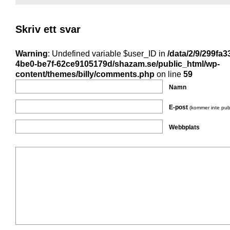
Skriv ett svar
Warning
: Undefined variable $user_ID in
/data/2/9/299fa3
4be0-be7f-62ce9105179d/shazam.se/public_html/wp-
content/themes/billy/comments.php
on line
59
Namn
E-post
(kommer inte pub
Webbplats