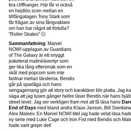
bra cliffhanger. Här får vi också
en hejdlös scen mellan en
tillfångatagen Tony Stark som
får frågan av sina fångvaktare
om han har något att förtulla?
”Roller Skates” 🙂
Sammanfattning
: Marvel
NOW!-upplagan av Guardians
of The Galaxy är ett snyggt
paketerat matinéäventyr som
ger lika lång eftersmak som en
skål med popcorn som inte
fastnar mellan tänderna. Bendis
går på sparlåga och hans
oengagemang gör att story och karaktärer blir platta. Jag kan
säga att jag tusen gånger hellre läser Bendis när hans hjält
street level. Jag ser verkligen fram mot att få läsa hans
Dare
End of Days
med bland andra Klaus Janson, Bill Sienkiew
Alex Maleev. En Marvel NOW!-titel jag hade velat läsa hade
ny serie med Luke Cage och Iron Fist med Bendis och Mal
hade varit grejer det!