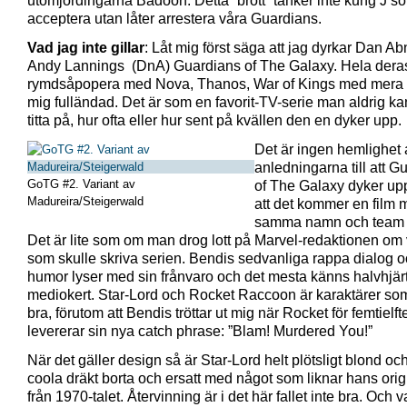
utomjordingarna Badoon. Detta ”brott” tänker inte kung J’s
acceptera utan låter arrestera våra Guardians.
Vad jag inte gillar
: Låt mig först säga att jag dyrkar Dan Ab
Andy Lannings (DnA) Guardians of The Galaxy. Hela dera
rymdsåpopera med Nova, Thanos, War of Kings med mera ä
mig fulländad. Det är som en favorit-TV-serie man aldrig ka
titta på, hur ofta eller hur sent på kvällen den en dyker upp.
Det är ingen hemlighet 
anledningarna till att G
GoTG #2. Variant av
of The Galaxy dyker upp
Madureira/Steigerwald
att det kommer en film
samma namn och team 
Det är lite som om man drog lott på Marvel-redaktionen om
som skulle skriva serien. Bendis sedvanliga rappa dialog 
humor lyser med sin frånvaro och det mesta känns halvhjär
mediokert. Star-Lord och Rocket Raccoon är karaktärer so
bra, förutom att Bendis tröttar ut mig när Rocket för femtiel
levererar sin nya catch phrase: ”Blam! Murdered You!”
När det gäller design så är Star-Lord helt plötsligt blond oc
coola dräkt borta och ersatt med något som liknar hans orig
från 1970-talet. Återvinning är i det här fallet inte bra. Och v