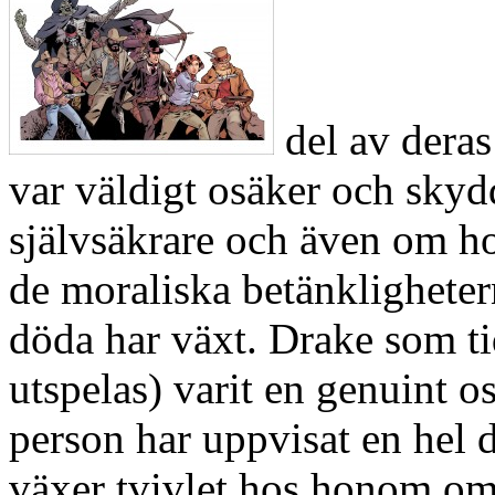
del av deras
var väldigt osäker och skyd
självsäkrare och även om ho
de moraliska betänkligheter
döda har växt. Drake som ti
utspelas) varit en genuint 
person har uppvisat en hel
växer tvivlet hos honom om 