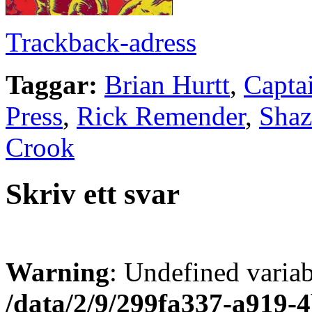
Trackback-adress
Taggar:
Brian Hurtt
,
Capta
Press
,
Rick Remender
,
Shaz
Crook
Skriv ett svar
Warning
: Undefined varia
/data/2/9/299fa337-a919-4