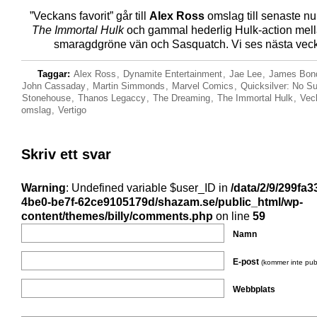
”Veckans favorit” går till
Alex Ross
omslag till senaste nu
The Immortal Hulk
och gammal hederlig Hulk-action mel
smaragdgröne vän och Sasquatch. Vi ses nästa vec
Taggar:
Alex Ross
,
Dynamite Entertainment
,
Jae Lee
,
James Bond
John Cassaday
,
Martin Simmonds
,
Marvel Comics
,
Quicksilver: No Su
Stonehouse
,
Thanos Legaccy
,
The Dreaming
,
The Immortal Hulk
,
Vec
omslag
,
Vertigo
Skriv ett svar
Warning
: Undefined variable $user_ID in
/data/2/9/299fa3
4be0-be7f-62ce9105179d/shazam.se/public_html/wp-
content/themes/billy/comments.php
on line
59
Namn
E-post
(kommer inte pub
Webbplats