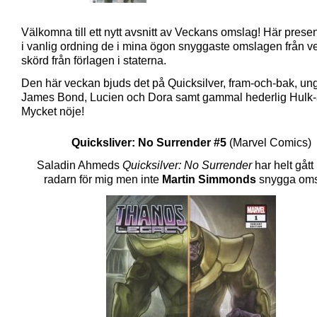
Välkomna till ett nytt avsnitt av Veckans omslag! Här presen
i vanlig ordning de i mina ögon snyggaste omslagen från 
skörd från förlagen i staterna.
Den här veckan bjuds det på Quicksilver, fram-och-bak, un
James Bond, Lucien och Dora samt gammal hederlig Hulk-
Mycket nöje!
Quicksliver: No Surrender #5
(Marvel Comics)
Saladin Ahmeds
Quicksilver: No Surrender
har helt gått
radarn för mig men inte
Martin Simmonds
snygga oms