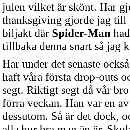
julen vilket är skönt. Har g
thanksgiving gjorde jag till
biljakt där
Spider-Man
hade
tillbaka denna snart så jag k
Har under det senaste också 
haft våra första drop-outs oc
segt. Riktigt segt då vår br
förra veckan. Han var en av
dessutom. Så är det dock, o
alla hur bra man än är. Skol