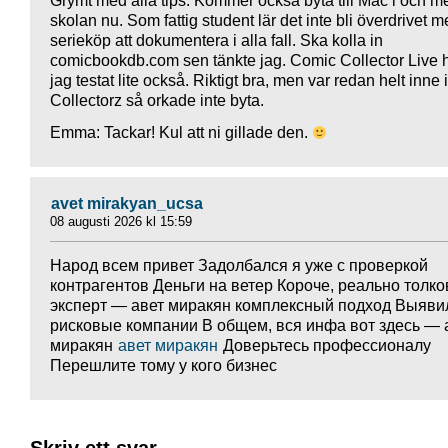
Grymt med alla tips. Kommer också byta till Mac i och m
skolan nu. Som fattig student lär det inte bli överdrivet 
serieköp att dokumentera i alla fall. Ska kolla in
comicbookdb.com sen tänkte jag. Comic Collector Live 
jag testat lite också. Riktigt bra, men var redan helt inne i
Collectorz så orkade inte byta.
Emma: Tackar! Kul att ni gillade den.
avet mirakyan_ucsa
08 augusti 2026 kl 15:59
Народ всем привет Задолбался я уже с проверкой
контрагентов Деньги на ветер Короче, реально толк
эксперт — авет миракян комплексный подход Выяви
рисковые компании В общем, вся инфа вот здесь — 
миракян
авет миракян
Доверьтесь профессионалу
Перешлите тому у кого бизнес