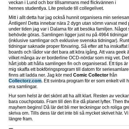
veckan i Lund och bor tillsammans med flickvännen i
hennes studentlya. Lite prelude till collegelivet.
Mitt i allt detta har jag också hunnit organisera min seriesa
Äntligen! Detta innebar nära 2 dygn utan sömn varvat med
under tiden jag var i Dalarna för att besöka familjen. Något
behövde göras. Samlingen ligger just nu på 4964 tidningar
(inklusive samlingar och exklusive svenska tidningar). Run
tidningar saknade proper förvaring. Så efter att ha inskaffa
boards och lådor var det bara att köra igång. Att vara geek är
vilket många av er borderline OCD-nördar som mig vet. Det 
hårt jobb att hålla samlingen fin och organiserad. Ett tips är
mig skaffa ett bokföringsprogram till datorn för seriesamlar
finns att ladda ner. Jag kör med
Comic Collector
från
Collectorz.com
. Ett svinbra program för er som enkelt vill 
era samlingar.
Hur som helst är det skönt att ha allt klart. Resten av veckan
bara couchpotato. Fram till den 8:e då planet lyfter. Then th
mayhem begins! Då lär det bli mer teckningar och roliga gre
skriva om. Tills dess lär det inte bli så mycket skrivet här. V
längre fram.