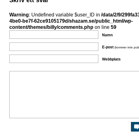
Skriv ett svar
Warning
: Undefined variable $user_ID in
/data/2/9/299fa3
4be0-be7f-62ce9105179d/shazam.se/public_html/wp-
content/themes/billy/comments.php
on line
59
Namn
E-post
(kommer inte pub
Webbplats