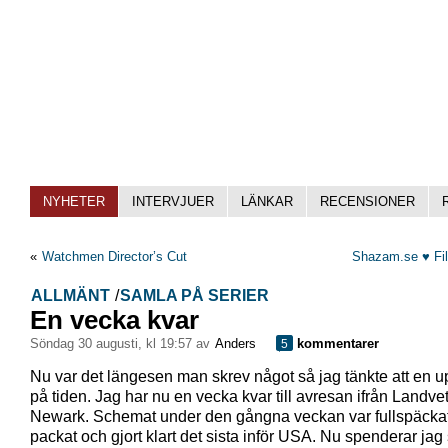
NYHETER
INTERVJUER
LÄNKAR
RECENSIONER
«
Watchmen Director’s Cut
Shazam.se ♥ Fil
ALLMÄNT
/
SAMLA PÅ SERIER
En vecka kvar
söndag 30 augusti, kl 19:57 av
Anders
kommentarer
5
Nu var det längesen man skrev något så jag tänkte att en u
på tiden. Jag har nu en vecka kvar till avresan ifrån Landvette
Newark. Schemat under den gångna veckan var fullspäckat
packat och gjort klart det sista inför USA. Nu spenderar jag 