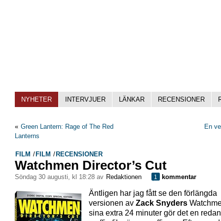
NYHETER
INTERVJUER
LÄNKAR
RECENSIONER
«
Green Lantern: Rage of The Red
En ve
Lanterns
FILM
/
FILM
/
RECENSIONER
Watchmen Director’s Cut
söndag 30 augusti, kl 18:28 av
Redaktionen
kommentar
1
Äntligen har jag fått se den förlängda
versionen av
Zack Snyders
Watchme
sina extra 24 minuter gör det en redan 