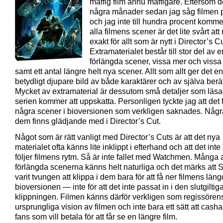
maffig film ännu maffigare. Eftersom d
några månader sedan jag såg filmen 
och jag inte till hundra procent komme
alla filmens scener är det lite svårt at
exakt för allt som är nytt i Director’s Cu
Extramaterialet består till stor del av
förlängda scener, vissa mer och vissa
samt ett antal längre helt nya scener. Allt som allt ger det en
betydligt djupare bild av både karaktärer och av själva berä
Mycket av extramaterial är dessutom små detaljer som läsa
serien kommer att uppskatta. Personligen tyckte jag att det
några scener i bioversionen som verkligen saknades. Någr
dem finns glädjande med i Director’s Cut.
Något som är rätt vanligt med Director’s Cuts är att det nya
materialet ofta känns lite inklippt i efterhand och att det inte r
följer filmens rytm. Så är inte fallet med Watchmen. Många 
förlängda scenerna känns helt naturliga och det märks att 
varit tvungen att klippa i dem bara för att få ner filmens läng
bioversionen — inte för att det inte passat in i den slutgiltig
klippningen. Filmen känns därför verkligen som regissören
ursprungliga vision av filmen och inte bara ett sätt att casha
fans som vill betala för att får se en längre film.