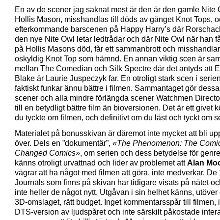
En av de scener jag saknat mest är den är den gamle Nite 
Hollis Mason, misshandlas till döds av gänget Knot Tops, 
efterkommande barscenen på Happy Harry’s där Rorschac
den nye Nite Owl letar ledtrådar och där Nite Owl när han f
på Hollis Masons död, får ett sammanbrott och misshandlar
oskyldig Knot Top som hämnd. En annan viktig scen är sam
mellan The Comedian och Silk Spectre där det antyds att 
Blake är Laurie Juspeczyk far. En otroligt stark scen i seri
faktiskt funkar ännu bättre i filmen. Sammantaget gör dessa
scener och alla mindre förlängda scener
Watchmen Directo
till en betydligt bättre film än bioversionen. Det är ett givet
du tyckte om filmen, och definitivt om du läst och tyckt om s
Materialet på bonusskivan är däremot inte mycket att bli u
över. Dels en ”dokumentär”,
«The Phenomenon: The Comic
Changed Comics»
, om serien och dess betydelse för genr
känns otroligt urvattnad och lider av problemet att
Alan Mo
vägrar att ha något med filmen att göra, inte medverkar. De
Journals som finns på skivan har tidigare visats på nätet och 
inte heller de något nytt. Utgåvan i sin helhet känns, utöver 
3D-omslaget, rätt budget. Inget kommentarsspår till filmen,
DTS-version av ljudspåret och inte särskilt påkostade inter