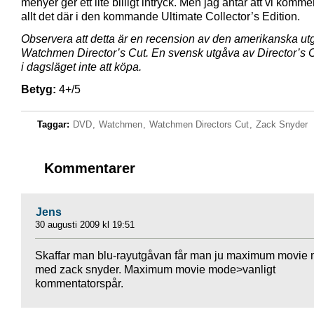
menyer ger ett lite billigt intryck. Men jag antar att vi kommer
allt det där i den kommande Ultimate Collector’s Edition.
Observera att detta är en recension av den amerikanska u
Watchmen Director’s Cut. En svensk utgåva av Director’s C
i dagsläget inte att köpa.
Betyg:
4+/5
Taggar:
DVD
,
Watchmen
,
Watchmen Directors Cut
,
Zack Snyder
Kommentarer
Jens
30 augusti 2009 kl 19:51
Skaffar man blu-rayutgåvan får man ju maximum movie
med zack snyder. Maximum movie mode>vanligt
kommentatorspår.