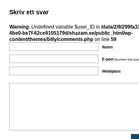
Skriv ett svar
Warning
: Undefined variable $user_ID in
/data/2/9/299fa3
4be0-be7f-62ce9105179d/shazam.se/public_html/wp-
content/themes/billy/comments.php
on line
59
Namn
E-post
(kommer inte pub
Webbplats