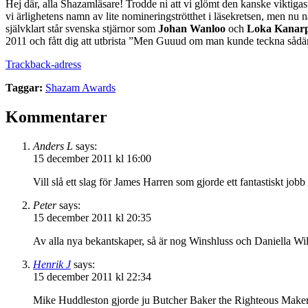
Hej där, alla Shazamläsare! Trodde ni att vi glömt den kanske viktigas
vi ärlighetens namn av lite nomineringströtthet i läsekretsen, men nu när 
självklart står svenska stjärnor som
Johan Wanloo
och
Loka Kanar
2011 och fått dig att utbrista ”Men Guuud om man kunde teckna sådär
Trackback-adress
Taggar:
Shazam Awards
Kommentarer
Anders L
says:
15 december 2011 kl 16:00
Vill slå ett slag för James Harren som gjorde ett fantastiskt job
Peter
says:
15 december 2011 kl 20:35
Av alla nya bekantskaper, så är nog Winshluss och Daniella Wilks
Henrik J
says:
15 december 2011 kl 22:34
Mike Huddleston gjorde ju Butcher Baker the Righteous Maker, de