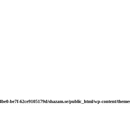
-4be0-be7f-62ce9105179d/shazam.se/public_html/wp-content/theme