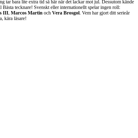
g tar bara lite extra tid så här när det lackar mot jul. Dessutom kände
l Bästa tecknare! Svenskt eller internationellt spelar ingen roll:
 III
,
Marcos Martin
och
Vera Brosgol
. Vem har gjort ditt serieår
, kära läsare!