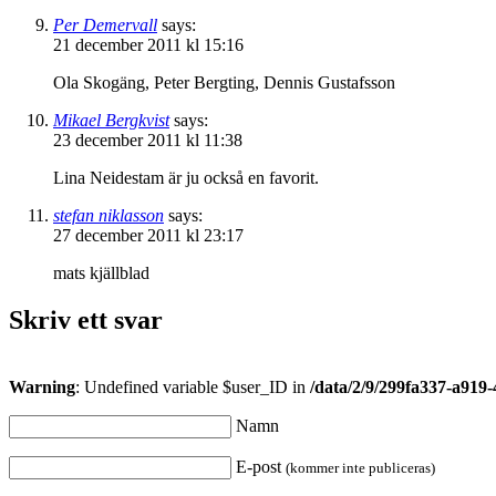
Per Demervall
says:
21 december 2011 kl 15:16
Ola Skogäng, Peter Bergting, Dennis Gustafsson
Mikael Bergkvist
says:
23 december 2011 kl 11:38
Lina Neidestam är ju också en favorit.
stefan niklasson
says:
27 december 2011 kl 23:17
mats kjällblad
Skriv ett svar
Warning
: Undefined variable $user_ID in
/data/2/9/299fa337-a919
Namn
E-post
(kommer inte publiceras)