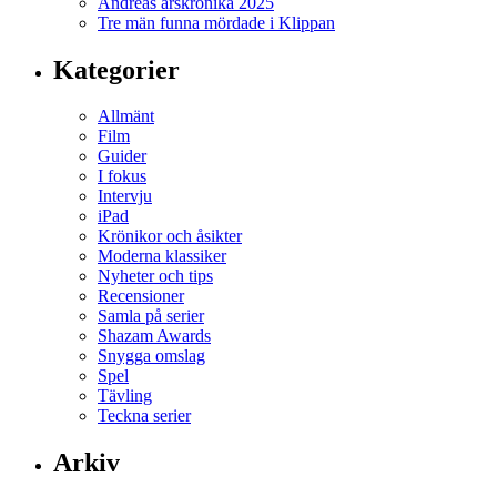
Andreas årskrönika 2025
Tre män funna mördade i Klippan
Kategorier
Allmänt
Film
Guider
I fokus
Intervju
iPad
Krönikor och åsikter
Moderna klassiker
Nyheter och tips
Recensioner
Samla på serier
Shazam Awards
Snygga omslag
Spel
Tävling
Teckna serier
Arkiv