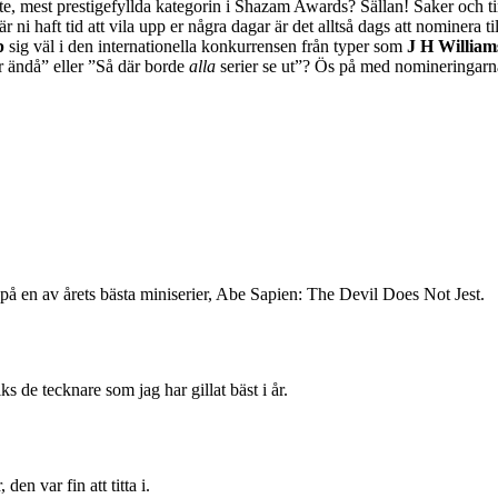
te, mest prestigefyllda kategorin i Shazam Awards? Sällan! Saker och tin
ni haft tid att vila upp er några dagar är det alltså dags att nominera til
p
sig väl i den internationella konkurrensen från typer som
J H Williams
 ändå” eller ”Så där borde
alla
serier se ut”? Ös på med nomineringarna
b på en av årets bästa miniserier, Abe Sapien: The Devil Does Not Jest.
 de tecknare som jag har gillat bäst i år.
n var fin att titta i.