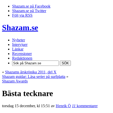
Shazam.se på Facebook
Shazam.se på Twitter
Följ via RSS
Shazam.se
Nyheter
Intervjuer
Länkar
Recensioner
Redaktionen
SÖK
«
Shazams årskrönika 2011, del X
Shazam guidar: Läsa serier på surfplatta
»
Shazam Awards
Bästa tecknare
torsdag 15 december, kl 15:51 av
Henrik Ö
11
kommentarer