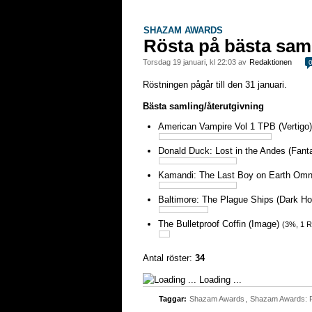
SHAZAM AWARDS
Rösta på bästa saml
torsdag 19 januari, kl 22:03 av
Redaktionen
Röstningen pågår till den 31 januari.
Bästa samling/återutgivning
American Vampire Vol 1 TPB (Vertigo
Donald Duck: Lost in the Andes (Fant
Kamandi: The Last Boy on Earth Omn
Baltimore: The Plague Ships (Dark H
The Bulletproof Coffin (Image)
(3%, 1 R
Antal röster:
34
Loading ...
Taggar:
Shazam Awards
,
Shazam Awards: 