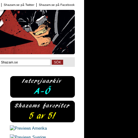
Shazam.se på Twitter
Shazam.se på Facebook
SÖK