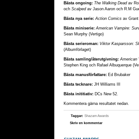
Bästa ongoing:
The Walking Dead
av Rob
och
Scalped
av Jason Aaron och R.M Guer
Bästa nya serie:
Action Comics
av Grant
Bästa miniserie:
American Vampire: Survi
Sean Murphy (Vertigo)
Bästa serieroman:
Viktor Kasparsson: S
(Albumförlaget)
Bästa samling/återutgivning:
American 
Stephen King och Rafael Albuquerque (Ver
Bästa manusförfattare:
Ed Brubaker
Bästa tecknare:
JH Williams III
Bästa inititiativ:
DCs New 52.
Kommentera gärna resultatet nedan.
Taggar:
Shazam Awards
Skriv en kommentar