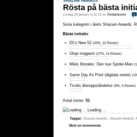
SHAZAM AWARDS
Rösta på bästa initi
lördag 28 januari, kl 11:16 av
Redaktionen
1
Sista kategorin i årets Shazam Awards. Rö
Bästa initiativ
DCs New 52
(43%, 22 Röster)
Utopi magasin
(27%, 14 Röster)
Miles Morales: Den nye Spider-Man
(
Same Day As Print (digitala serier)
(10
Tivolis återuppståndelse
(8%, 4 Röster)
Antal röster:
51
Loading ...
Taggar:
Shazam Awards
,
Shazam Awards: 
Skriv en kommentar