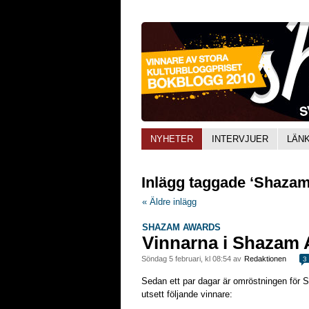
NYHETER
INTERVJUER
LÄN
Inlägg taggade ‘Shaza
« Äldre inlägg
SHAZAM AWARDS
Vinnarna i Shazam
söndag 5 februari, kl 08:54 av
Redaktionen
3
Sedan ett par dagar är omröstningen för 
utsett följande vinnare: