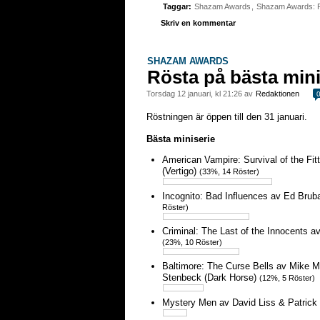
Taggar:
Shazam Awards
,
Shazam Awards: 
Skriv en kommentar
SHAZAM AWARDS
Rösta på bästa mini
torsdag 12 januari, kl 21:26 av
Redaktionen
Röstningen är öppen till den 31 januari.
Bästa miniserie
American Vampire: Survival of the Fi
(Vertigo)
(33%, 14 Röster)
Incognito: Bad Influences av Ed Bruba
Röster)
Criminal: The Last of the Innocents a
(23%, 10 Röster)
Baltimore: The Curse Bells av Mike M
Stenbeck (Dark Horse)
(12%, 5 Röster)
Mystery Men av David Liss & Patrick 