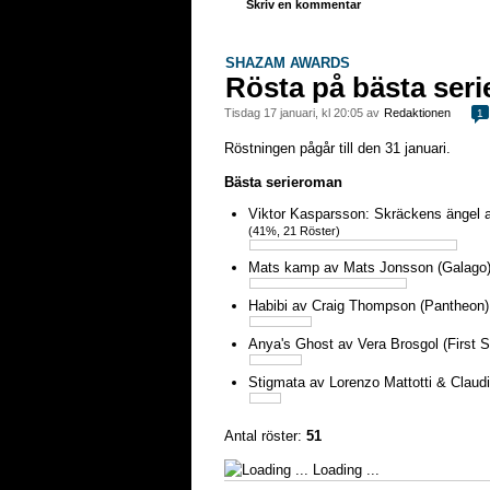
Skriv en kommentar
SHAZAM AWARDS
Rösta på bästa ser
tisdag 17 januari, kl 20:05 av
Redaktionen
1
Röstningen pågår till den 31 januari.
Bästa serieroman
Viktor Kasparsson: Skräckens ängel 
(41%, 21 Röster)
Mats kamp av Mats Jonsson (Galago
Habibi av Craig Thompson (Pantheon
Anya's Ghost av Vera Brosgol (First
Stigmata av Lorenzo Mattotti & Claudi
Antal röster:
51
Loading ...