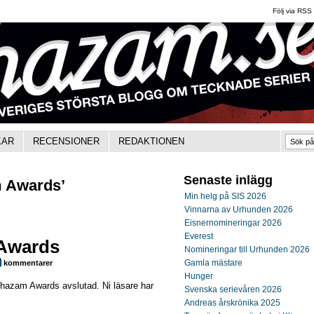
Följ via RSS
KAR
RECENSIONER
REDAKTIONEN
Senaste inlägg
m Awards’
Min helg på SIS 2026
Vinnarna av Urhunden 2026
Eisnernomineringar 2026
Everest
 Awards
Nomineringar till Urhunden 2026
Gamla mästare
kommentarer
Hunger
Shazam Awards avslutad. Ni läsare har
Svenska serievåren 2026
Andreas årskrönika 2025