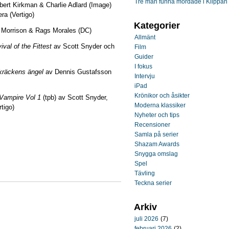
Tre män funna mördade i Klippan
ert Kirkman & Charlie Adlard (Image)
a (Vertigo)
Kategorier
 Morrison & Rags Morales (DC)
Allmänt
val of the Fittest
av Scott Snyder och
Film
Guider
I fokus
kräckens ängel
av Dennis Gustafsson
Intervju
iPad
Krönikor och åsikter
Vampire Vol 1
(tpb) av Scott Snyder,
Moderna klassiker
tigo)
Nyheter och tips
Recensioner
Samla på serier
Shazam Awards
Snygga omslag
Spel
Tävling
Teckna serier
Arkiv
juli 2026
(7)
februari 2026
(2)