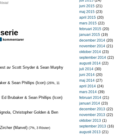
juli 2015
(24)
Rösta!
juni 2015
(21)
maj 2015
(23)
april 2015
(20)
mars 2015
(22)
februari 2015
(20)
serie
januari 2015
(19)
kommentarer
0
december 2014
(20)
november 2014
(21)
oktober 2014
(23)
september 2014
(22)
augusti 2014
(22)
ttest av Scott Snyder & Sean Murphy
juli 2014
(30)
juni 2014
(20)
maj 2014
(27)
ker & Sean Phillips (Icon)
(26%, 11
april 2014
(24)
mars 2014
(39)
v Ed Brubaker & Sean Phillips (Icon)
februari 2014
(21)
januari 2014
(23)
december 2013
(22)
ignola, Christopher Golden & Ben
november 2013
(22)
oktober 2013
(1)
september 2013
(16)
Zircher (Marvel)
(7%, 3 Röster)
augusti 2013
(21)