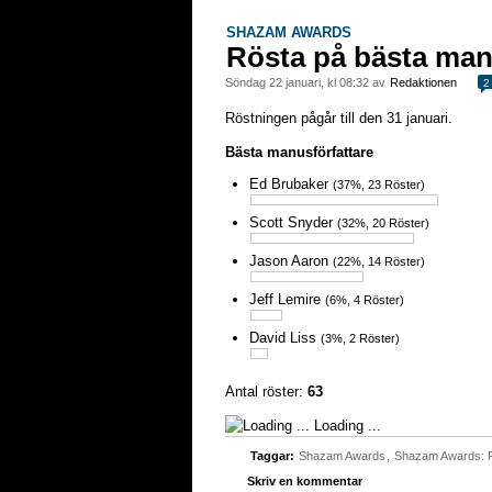
SHAZAM AWARDS
Rösta på bästa man
söndag 22 januari, kl 08:32 av
Redaktionen
2
Röstningen pågår till den 31 januari.
Bästa manusförfattare
Ed Brubaker
(37%, 23 Röster)
Scott Snyder
(32%, 20 Röster)
Jason Aaron
(22%, 14 Röster)
Jeff Lemire
(6%, 4 Röster)
David Liss
(3%, 2 Röster)
Antal röster:
63
Loading ...
Taggar:
Shazam Awards
,
Shazam Awards: 
Skriv en kommentar