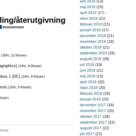
juni 2019
(13)
maj 2019
(15)
april 2019
(17)
ing/återutgivning
mars 2019
(21)
februari 2019
(21)
kommentarer
0
januari 2019
(17)
december 2018
(21)
november 2018
(18)
oktober 2018
(21)
september 2018
(28)
)
(35%, 12 Röster)
augusti 2018
(28)
juli 2018
(19)
agraphics)
(24%, 8 Röster)
juni 2018
(21)
ibus 1 (DC)
maj 2018
(15)
(24%, 8 Röster)
april 2018
(20)
orse)
(15%, 5 Röster)
mars 2018
(20)
februari 2018
(19)
öster)
januari 2018
(23)
december 2017
(18)
november 2017
(20)
oktober 2017
(18)
september 2017
(22)
augusti 2017
(22)
Rösta!
juli 2017
(22)