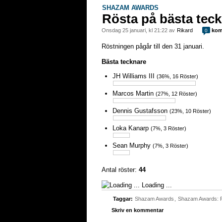
SHAZAM AWARDS
Rösta på bästa tec
onsdag 25 januari, kl 21:22 av
Rikard
kom
0
Röstningen pågår till den 31 januari.
Bästa tecknare
JH Williams III
(36%, 16 Röster)
Marcos Martin
(27%, 12 Röster)
Dennis Gustafsson
(23%, 10 Röster)
Loka Kanarp
(7%, 3 Röster)
Sean Murphy
(7%, 3 Röster)
Antal röster:
44
Loading ...
Taggar:
Shazam Awards
,
Shazam Awards: 
Skriv en kommentar