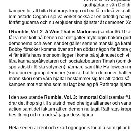
godhjärtade vän Del dra
kampen för att hitta Rathraqs kropp och vi får också veta at
lemlästade Cogan i själva verket också är en odödlig halv
förrått gudarna och nu erbjuder sina tjänster åt demonen Xo
I
Rumble, Vol. 2: A Woe That is Madness
(samlar #6-10 a
får vi mer kött på benen när det gäller mytologin bakom gu
demonerna och även när det gäller seriens mänskliga karak
Bobby försöker komma över att han dödat någon för första
vi får träffa hans mor som ligger i koma på sjukhuset och vi
lära känna språkvetaren och socialarbetaren Timah (som 
sporadiskt i första volymen) närmare samt lite Halloween-m
Förutom en grupp demoner (som är hälften demoner, hälfte
människor) som våra hjältar bestämmer sig för att rädda så f
kampen mot Xotlaha som nu lagt beslag på Rathraqs hjärta
I den avslutande
Rumble, Vol. 3: Immortal Coil
(samlar #1
drar det ihop sig till slutstrid med oheliga allianser och van
action samt det faktum att en demon nu tagit Rathraqs kropp
besittning och nu också jagar dess hjärta.
Hela serien är rent och skärt ögongodis för alla som gillar 