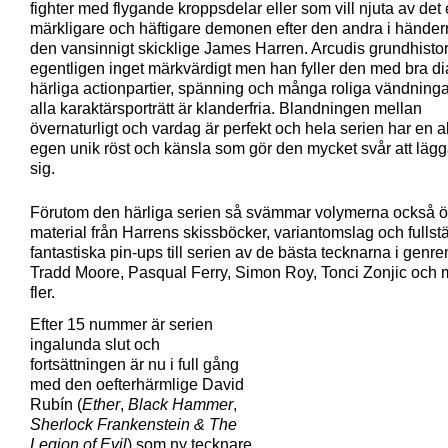
fighter med flygande kroppsdelar eller som vill njuta av det
märkligare och häftigare demonen efter den andra i hände
den vansinnigt skicklige James Harren. Arcudis grundhistor
egentligen inget märkvärdigt men han fyller den med bra di
härliga actionpartier, spänning och många roliga vändning
alla karaktärsporträtt är klanderfria. Blandningen mellan
övernaturligt och vardag är perfekt och hela serien har en a
egen unik röst och känsla som gör den mycket svår att lägg
sig.
Förutom den härliga serien så svämmar volymerna också ö
material från Harrens skissböcker, variantomslag och fullst
fantastiska pin-ups till serien av de bästa tecknarna i genr
Tradd Moore, Pasqual Ferry, Simon Roy, Tonci Zonjic och
fler.
Efter 15 nummer är serien
ingalunda slut och
fortsättningen är nu i full gång
med den oefterhärmlige David
Rubín (
Ether
,
Black Hammer
,
Sherlock Frankenstein & The
Legion of Evil
) som ny tecknare