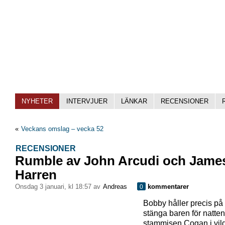
NYHETER
INTERVJUER
LÄNKAR
RECENSIONER
«
Veckans omslag – vecka 52
RECENSIONER
Rumble av John Arcudi och Jame
Harren
onsdag 3 januari, kl 18:57 av
Andreas
kommentarer
0
Bobby håller precis på 
stänga baren för natten
stammisen Cogan i vil