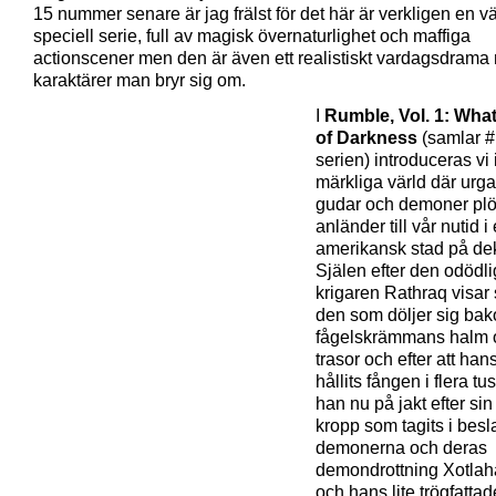
15 nummer senare är jag frälst för det här är verkligen en vä
speciell serie, full av magisk övernaturlighet och maffiga
actionscener men den är även ett realistiskt vardagsdrama
karaktärer man bryr sig om.
I
Rumble, Vol. 1: Wha
of Darkness
(samlar #
serien) introduceras vi
märkliga värld där urg
gudar och demoner plöt
anländer till vår nutid i
amerikansk stad på dek
Själen efter den odödl
krigaren Rathraq visar 
den som döljer sig ba
fågelskrämmans halm 
trasor och efter att hans
hållits fången i flera tu
han nu på jakt efter sin 
kropp som tagits i besl
demonerna och deras
demondrottning Xotlah
och hans lite trögfatta