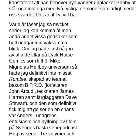
konstaterat att han behöver nya vänner upptäcker Bobby at
står öga mot öga med två rysliga demoner som artigt medde
oss svärdet. Det är allt vi vill ha.”
Varje år läser jag så mycket
serier jag kan komma åt men
ändå är det vissa godsaker som
helt undgår min vaksamma
blick. Om jag hade läst någon
av alla de titlar på Dark Horse
Comics som tillhör Mike
Mignolas Hellboy-universum så
hade jag definitivt inte missat
Rumble
, skapad av teamet
bakom B.P.R.D. (författaren
John Arcudi, tecknaren James
Harren samt färgläggaren Dave
Stewart), och den som definitivt
fick mig att ge serien en chans
var Anders Lundgrens
entusiasm och hyllning av titeln
på Sveriges bästa seriepodcast
Hög av serier. Tre volymer och