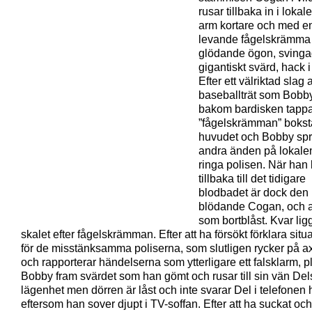
rusar tillbaka in i lokal
arm kortare och med e
levande fågelskrämm
glödande ögon, svinga
gigantiskt svärd, hack i
Efter ett välriktad slag 
baseballträt som Bobby
bakom bardisken tapp
”fågelskrämman” bokst
huvudet och Bobby sprin
andra änden på lokalen 
ringa polisen. När ha
tillbaka till det tidigare
blodbadet är dock den k
blödande Cogan, och al
som bortblåst. Kvar lig
skalet efter fågelskrämman. Efter att ha försökt förklara situ
för de misstänksamma poliserna, som slutligen rycker på a
och rapporterar händelserna som ytterligare ett falsklarm, p
Bobby fram svärdet som han gömt och rusar till sin vän Del
lägenhet men dörren är låst och inte svarar Del i telefonen 
eftersom han sover djupt i TV-soffan. Efter att ha suckat och