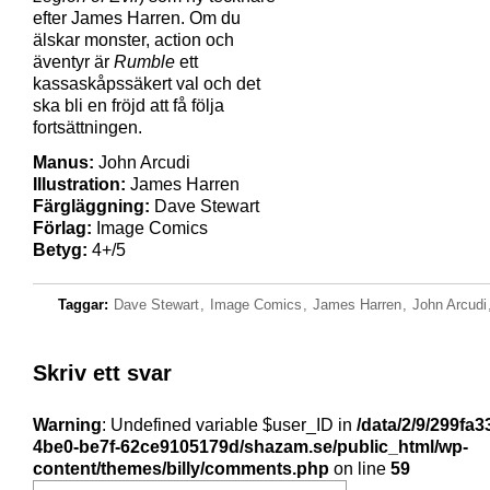
efter James Harren. Om du
älskar monster, action och
äventyr är
Rumble
ett
kassaskåpssäkert val och det
ska bli en fröjd att få följa
fortsättningen.
Manus:
John Arcudi
Illustration:
James Harren
Färgläggning:
Dave Stewart
Förlag:
Image Comics
Betyg:
4+/5
Taggar:
Dave Stewart
,
Image Comics
,
James Harren
,
John Arcudi
Skriv ett svar
Warning
: Undefined variable $user_ID in
/data/2/9/299fa3
4be0-be7f-62ce9105179d/shazam.se/public_html/wp-
content/themes/billy/comments.php
on line
59