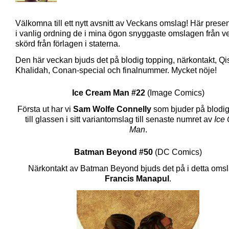
Välkomna till ett nytt avsnitt av Veckans omslag! Här presen
i vanlig ordning de i mina ögon snyggaste omslagen från 
skörd från förlagen i staterna.
Den här veckan bjuds det på blodig topping, närkontakt, Qi
Khalidah, Conan-special och finalnummer. Mycket nöje!
Ice Cream Man #22
(Image Comics)
Första ut har vi
Sam Wolfe Connelly
som bjuder på blodig
till glassen i sitt variantomslag till senaste numret av
Ice
Man
.
Batman Beyond #50
(DC Comics)
Närkontakt av Batman Beyond bjuds det på i detta oms
Francis Manapul
.