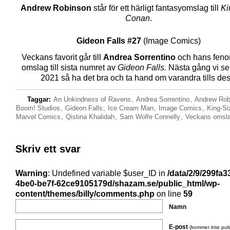
Andrew Robinson
står för ett härligt fantasyomslag till
Ki
Conan
.
Gideon Falls #27
(Image Comics)
Veckans favorit går till
Andrea Sorrentino
och hans fen
omslag till sista numret av
Gideon Falls.
Nästa gång vi ses
2021 så ha det bra och ta hand om varandra tills des
Taggar:
An Unkindness of Ravens
,
Andrea Sorrentino
,
Andrew Rob
Boom! Studios
,
Gideon Falls
,
Ice Cream Man
,
Image Comics
,
King-S
Marvel Comics
,
Qistina Khalidah
,
Sam Wolfe Connelly
,
Veckans omsl
Skriv ett svar
Warning
: Undefined variable $user_ID in
/data/2/9/299fa3
4be0-be7f-62ce9105179d/shazam.se/public_html/wp-
content/themes/billy/comments.php
on line
59
Namn
E-post
(kommer inte pub