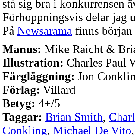
stå sig bra i konkurrensen äv
Förhoppningsvis delar jag u
På
Newsarama
finns början 
Manus:
Mike Raicht & Bri
Illustration:
Charles Paul W
Färgläggning:
Jon Conklin
Förlag:
Villard
Betyg:
4+/5
Taggar:
Brian Smith
,
Charl
Conkling
,
Michael De Vito