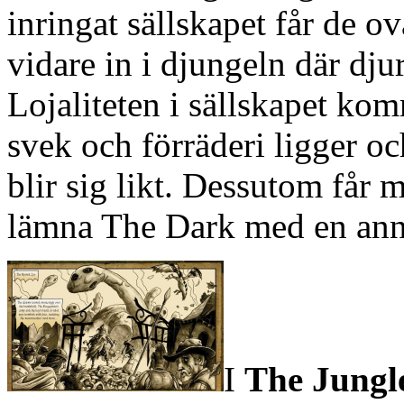
inringat sällskapet får de o
vidare in i djungeln där dju
Lojaliteten i sällskapet kom
svek och förräderi ligger o
blir sig likt. Dessutom får 
lämna The Dark med en ann
I
The Jungl