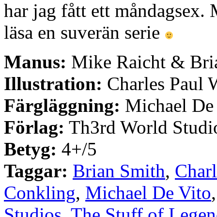
har jag fått ett måndagsex. M
läsa en suverän serie
Manus:
Mike Raicht & Bri
Illustration:
Charles Paul W
Färgläggning:
Michael De 
Förlag:
Th3rd World Studi
Betyg:
4+/5
Taggar:
Brian Smith
,
Charl
Conkling
,
Michael De Vito
Studios
,
The Stuff of Lege