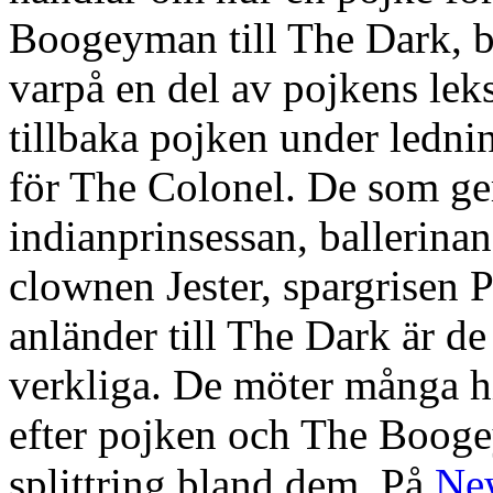
Boogeyman till The Dark, be
varpå en del av pojkens leksa
tillbaka pojken under ledni
för The Colonel. De som ge
indianprinsessan, ballerin
clownen Jester, spargrisen 
anländer till The Dark är de
verkliga. De möter många hi
efter pojken och The Boog
splittring bland dem. På
Ne