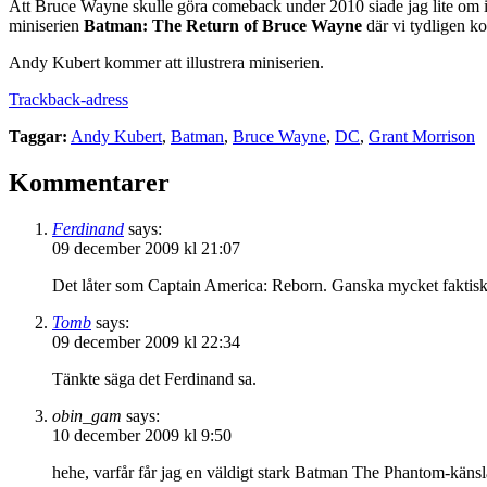
Att Bruce Wayne skulle göra comeback under 2010 siade jag lite om i
miniserien
Batman: The Return of Bruce Wayne
där vi tydligen ko
Andy Kubert kommer att illustrera miniserien.
Trackback-adress
Taggar:
Andy Kubert
,
Batman
,
Bruce Wayne
,
DC
,
Grant Morrison
Kommentarer
Ferdinand
says:
09 december 2009 kl 21:07
Det låter som Captain America: Reborn. Ganska mycket faktisk
Tomb
says:
09 december 2009 kl 22:34
Tänkte säga det Ferdinand sa.
obin_gam
says:
10 december 2009 kl 9:50
hehe, varfår får jag en väldigt stark Batman The Phantom-känsl