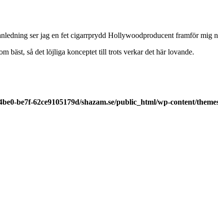
n anledning ser jag en fet cigarrprydd Hollywoodproducent framför mig 
 bäst, så det löjliga konceptet till trots verkar det här lovande.
-4be0-be7f-62ce9105179d/shazam.se/public_html/wp-content/theme