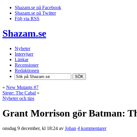
Shazam.se på Facebook
Shazam.se på Twitter
Följ via RSS
Shazam.se
Nyheter
Intervjuer
Länkar
Recensioner
Redaktionen
SÖK
«
New Mutants #7
Siege: The Cabal
»
Nyheter och tips
Grant Morrison gör Batman: T
onsdag 9 december, kl 18:24 av
Johan
4
kommentarer