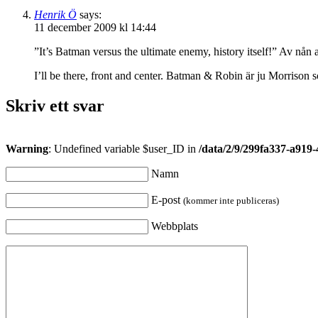
Henrik Ö
says:
11 december 2009 kl 14:44
”It’s Batman versus the ultimate enemy, history itself!” Av nå
I’ll be there, front and center. Batman & Robin är ju Morrison som
Skriv ett svar
Warning
: Undefined variable $user_ID in
/data/2/9/299fa337-a919
Namn
E-post
(kommer inte publiceras)
Webbplats