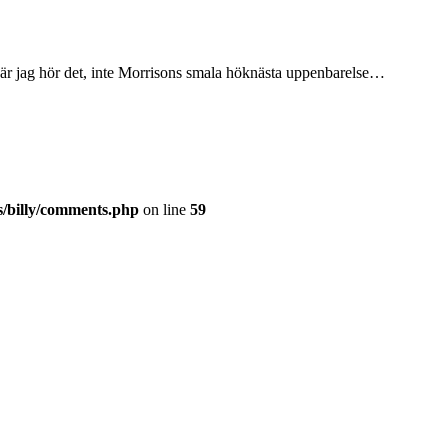
när jag hör det, inte Morrisons smala höknästa uppenbarelse…
s/billy/comments.php
on line
59