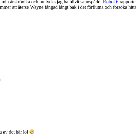
 min årskrönika och nu tycks jag ha blivit sannspådd.
Robot 6
rapporter
mmer att återse Wayne fångad långt bak i det förflutna och försöka hitta t
t.
a av det här lol