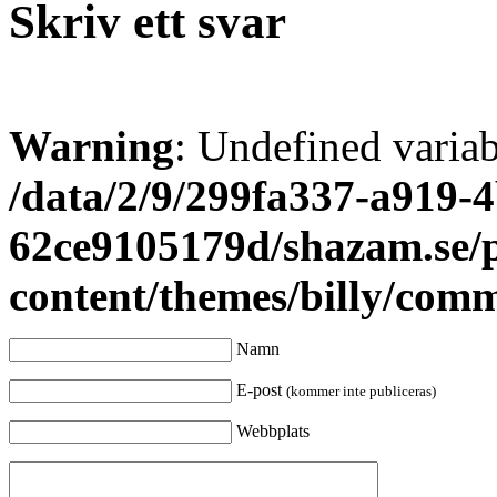
Skriv ett svar
Warning
: Undefined varia
/data/2/9/299fa337-a919-4
62ce9105179d/shazam.se/
content/themes/billy/com
Namn
E-post
(kommer inte publiceras)
Webbplats