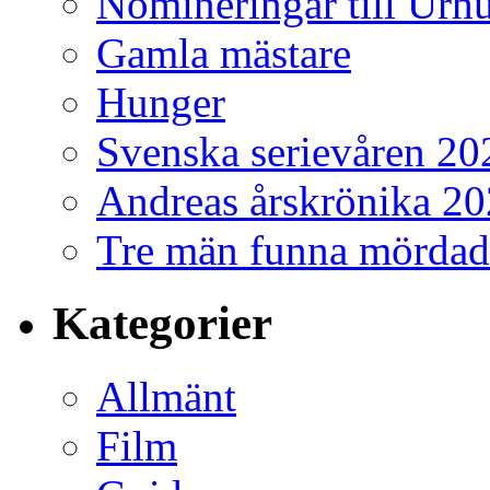
Nomineringar till Ur
Gamla mästare
Hunger
Svenska serievåren 20
Andreas årskrönika 2
Tre män funna mördad
Kategorier
Allmänt
Film