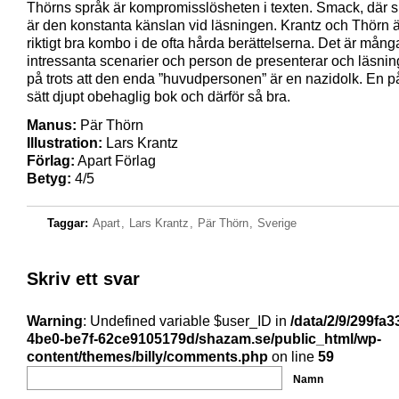
Thörns språk är kompromisslösheten i texten. Smack, där si
är den konstanta känslan vid läsningen. Krantz och Thörn 
riktigt bra kombo i de ofta hårda berättelserna. Det är mång
intressanta scenarier och person de presenterar och läsning
på trots att den enda ”huvudpersonen” är en nazidolk. En 
sätt djupt obehaglig bok och därför så bra.
Manus:
Pär Thörn
Illustration:
Lars Krantz
Förlag:
Apart Förlag
Betyg:
4/5
Taggar:
Apart
,
Lars Krantz
,
Pär Thörn
,
Sverige
Skriv ett svar
Warning
: Undefined variable $user_ID in
/data/2/9/299fa3
4be0-be7f-62ce9105179d/shazam.se/public_html/wp-
content/themes/billy/comments.php
on line
59
Namn