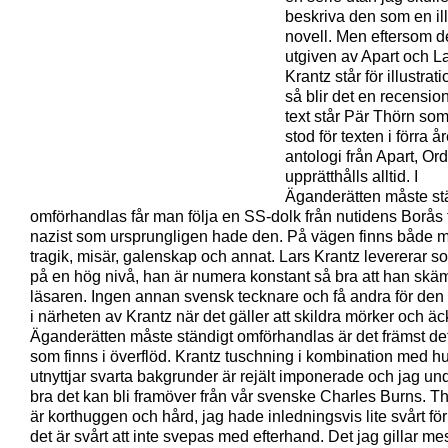
beskriva den som en il
novell. Men eftersom d
utgiven av Apart och L
Krantz står för illustrat
så blir det en recensio
text står Pär Thörn so
stod för texten i förra å
antologi från Apart, Or
upprätthålls alltid. I
Äganderätten måste st
omförhandlas får man följa en SS-dolk från nutidens Borås t
nazist som ursprungligen hade den. På vägen finns både 
tragik, misär, galenskap och annat. Lars Krantz levererar s
på en hög nivå, han är numera konstant så bra att han skä
läsaren. Ingen annan svensk tecknare och få andra för den
i närheten av Krantz när det gäller att skildra mörker och äck
Äganderätten måste ständigt omförhandlas är det främst det
som finns i överflöd. Krantz tuschning i kombination med h
utnyttjar svarta bakgrunder är rejält imponerade och jag un
bra det kan bli framöver från vår svenske Charles Burns. Th
är korthuggen och hård, jag hade inledningsvis lite svårt fö
det är svårt att inte svepas med efterhand. Det jag gillar mes