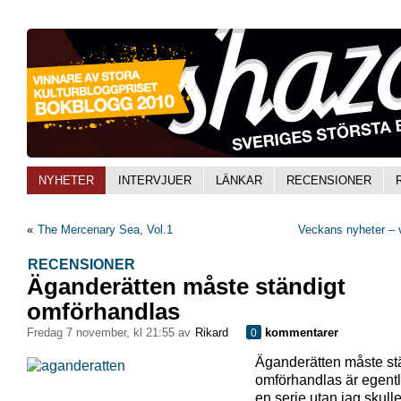
NYHETER
INTERVJUER
LÄNKAR
RECENSIONER
«
The Mercenary Sea, Vol.1
Veckans nyheter – 
RECENSIONER
Äganderätten måste ständigt
omförhandlas
fredag 7 november, kl 21:55 av
Rikard
kommentarer
0
Äganderätten måste st
omförhandlas är egentl
en serie utan jag skull