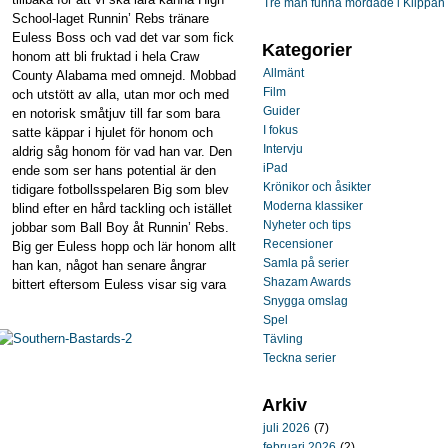
Tre män funna mördade i Klippan
School-laget Runnin’ Rebs tränare
Euless Boss och vad det var som fick
Kategorier
honom att bli fruktad i hela Craw
Allmänt
County Alabama med omnejd. Mobbad
Film
och utstött av alla, utan mor och med
Guider
en notorisk småtjuv till far som bara
I fokus
satte käppar i hjulet för honom och
Intervju
aldrig såg honom för vad han var. Den
iPad
ende som ser hans potential är den
Krönikor och åsikter
tidigare fotbollsspelaren Big som blev
Moderna klassiker
blind efter en hård tackling och istället
Nyheter och tips
jobbar som Ball Boy åt Runnin’ Rebs.
Recensioner
Big ger Euless hopp och lär honom allt
Samla på serier
han kan, något han senare ångrar
Shazam Awards
bittert eftersom Euless visar sig vara
Snygga omslag
Spel
Tävling
Teckna serier
Arkiv
juli 2026
(7)
februari 2026
(2)