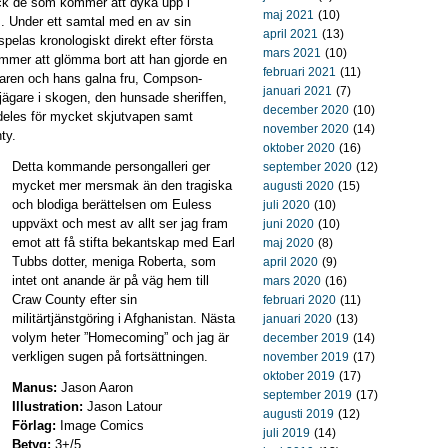
ock de som kommer att dyka upp i
maj 2021
(10)
 Under ett samtal med en av sin
april 2021
(13)
elas kronologiskt direkt efter första
mars 2021
(10)
mer att glömma bort att han gjorde en
februari 2021
(11)
staren och hans galna fru, Compson-
januari 2021
(7)
jägare i skogen, den hunsade sheriffen,
december 2020
(10)
deles för mycket skjutvapen samt
november 2020
(14)
ty.
oktober 2020
(16)
Detta kommande persongalleri ger
september 2020
(12)
mycket mer mersmak än den tragiska
augusti 2020
(15)
och blodiga berättelsen om Euless
juli 2020
(10)
uppväxt och mest av allt ser jag fram
juni 2020
(10)
emot att få stifta bekantskap med Earl
maj 2020
(8)
Tubbs dotter, meniga Roberta, som
april 2020
(9)
intet ont anande är på väg hem till
mars 2020
(16)
Craw County efter sin
februari 2020
(11)
militärtjänstgöring i Afghanistan. Nästa
januari 2020
(13)
volym heter ”Homecoming” och jag är
december 2019
(14)
verkligen sugen på fortsättningen.
november 2019
(17)
oktober 2019
(17)
Manus:
Jason Aaron
september 2019
(17)
Illustration:
Jason Latour
augusti 2019
(12)
Förlag:
Image Comics
juli 2019
(14)
Betyg:
3+/5