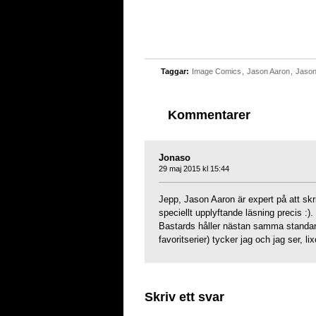
Taggar:
Image Comics
,
Jason Aaron
,
Jason
Kommentarer
Jonaso
29 maj 2015 kl 15:44
Jepp, Jason Aaron är expert på att s
speciellt upplyftande läsning precis :)
Bastards håller nästan samma standa
favoritserier) tycker jag och jag ser, 
Skriv ett svar