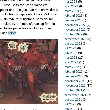
skiten och vunnit respekt tack vare
maj 2023
(5)
om Euless Boss tar Jason Aaron ett
april 2023
(8)
ppast är ett helgon utan mer en Mörkrets
mars 2023
(5)
 som Euless tvingats utstå bara för kunna
februari 2023
(8)
sin dyre far fungerar till viss del för
januari 2023
(5)
fruktansvärt brutal så kan jag för mitt
december 2022
(7)
ed tanke på de fasansfulla brott han
november 2022
(2)
 i den
första
.
oktober 2022
(9)
september 2022
(8)
augusti 2022
(6)
juli 2022
(8)
juni 2022
(9)
maj 2022
(15)
april 2022
(11)
mars 2022
(11)
februari 2022
(11)
januari 2022
(13)
december 2021
(13)
november 2021
(17)
oktober 2021
(13)
september 2021
(7)
augusti 2021
(9)
juli 2021
(3)
juni 2021
(7)