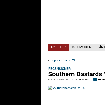
NYHETER
INTERVJUER
LÄN
«
Jupiter’s Circle #1
RECENSIONER
Southern Bastards V
fredag 29 maj, kl 13:21 av
Andreas
komm
1