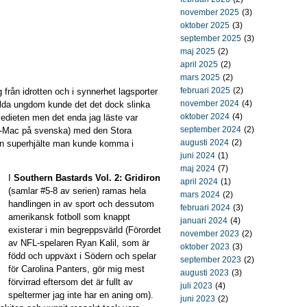
november 2025
(3)
oktober 2025
(3)
september 2025
(3)
maj 2025
(2)
april 2025
(2)
mars 2025
(2)
februari 2025
(2)
från idrotten och i synnerhet lagsporter
november 2024
(4)
lda ungdom kunde det det dock slinka
oktober 2024
(4)
iedieten men det enda jag läste var
september 2024
(2)
r-Mac på svenska) med den Stora
augusti 2024
(2)
en superhjälte man kunde komma i
juni 2024
(1)
maj 2024
(7)
I
Southern Bastards Vol. 2: Gridiron
april 2024
(1)
(samlar #5-8 av serien) ramas hela
mars 2024
(2)
handlingen in av sport och dessutom
februari 2024
(3)
amerikansk fotboll som knappt
januari 2024
(4)
existerar i min begreppsvärld (Förordet
november 2023
(2)
av NFL-spelaren Ryan Kalil, som är
oktober 2023
(3)
född och uppväxt i Södern och spelar
september 2023
(2)
för Carolina Panters, gör mig mest
augusti 2023
(3)
förvirrad eftersom det är fullt av
juli 2023
(4)
speltermer jag inte har en aning om).
juni 2023
(2)