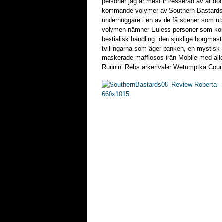
personer jag är mest intresserad av är d
kommande volymer av Southern Bastards.
underhuggare i en av de få scener som utsp
volymen nämner Euless personer som kom
bestialisk handling: den sjuklige borgmä
tvillingarna som äger banken, en mystisk 
maskerade maffiosos från Mobile med all
Runnin’ Rebs ärkerivaler Wetumptka Coun