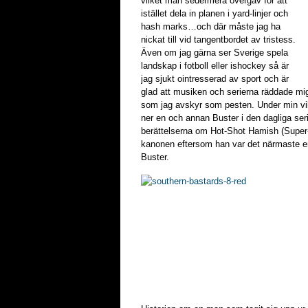
vilket man sedermera övergav för att
istället dela in planen i yard-linjer och
hash marks…och där måste jag ha
nickat till vid tangentbordet av tristess.
Även om jag gärna ser Sverige spela
landskap i fotboll eller ishockey så är
jag sjukt ointresserad av sport och är
glad att musiken och serierna räddade mig 
som jag avskyr som pesten. Under min vi
ner en och annan Buster i den dagliga ser
berättelserna om Hot-Shot Hamish (Supe
kanonen eftersom han var det närmaste 
Buster.