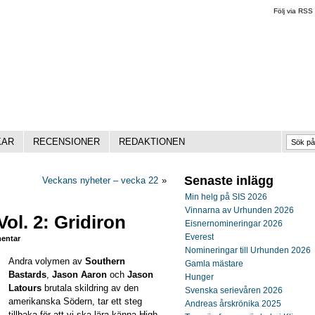
Följ via RSS
KAR
RECENSIONER
REDAKTIONEN
Senaste inlägg
Veckans nyheter – vecka 22
»
Min helg på SIS 2026
Vinnarna av Urhunden 2026
ol. 2: Gridiron
Eisnernomineringar 2026
Everest
entar
Nomineringar till Urhunden 2026
Andra volymen av
Southern
Gamla mästare
Bastards
,
Jason Aaron
och
Jason
Hunger
Latours
brutala skildring av den
Svenska serievåren 2026
amerikanska Södern, tar ett steg
Andreas årskrönika 2025
tillbaka för att vi ska lära känna High