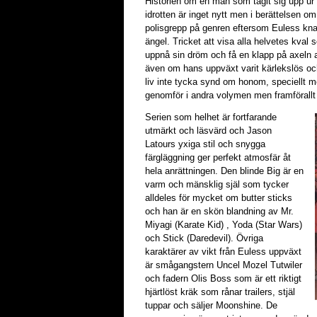
Historien om en man som tagit sig upp ur 
idrotten är inget nytt men i berättelsen 
polisgrepp på genren eftersom Euless kna
ängel. Tricket att visa alla helvetes kval
uppnå sin dröm och få en klapp på axeln av 
även om hans uppväxt varit kärlekslös och 
liv inte tycka synd om honom, speciellt m
genomför i andra volymen men framförallt
Serien som helhet är fortfarande
utmärkt och läsvärd och Jason
Latours yxiga stil och snygga
färgläggning ger perfekt atmosfär åt
hela anrättningen. Den blinde Big är en
varm och mänsklig själ som tycker
alldeles för mycket om butter sticks
och han är en skön blandning av Mr.
Miyagi (Karate Kid) , Yoda (Star Wars)
och Stick (Daredevil). Övriga
karaktärer av vikt från Euless uppväxt
är smågangstern Uncel Mozel Tutwiler
och fadern Olis Boss som är ett riktigt
hjärtlöst kräk som rånar trailers, stjäl
tuppar och säljer Moonshine. De