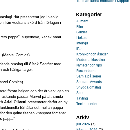
Tre män funna mördade i Klippan
Kategorier
omslag! Här presenterar jag i vanlig
Allmänt
n från veckans skörd från förlagen i
Film
Guider
rets pappa”, supernova, kärlek samt
I fokus
Intervju
iPad
Krönikor och åsikter
1
(Marvel Comics)
Moderna klassiker
dande omslag till
Black Panther
med
Nyheter och tips
 och härliga färger.
Recensioner
Samla på serier
rvel Comics)
Shazam Awards
Snygga omslag
kord första helgen och det är verkligen en
Spel
verraskande passar Marvel på att smida
Tävling
och
Ariel Olivetti
presenterar därför en ny
Teckna serier
funktionella förhållandet mellan pappa
r den galne titanen knappast förtjänar
Arkiv
ts pappa”.
juli 2026
(7)
februari 2026
(2)