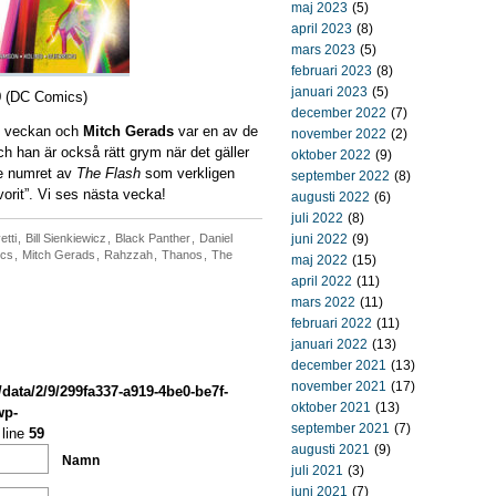
maj 2023
(5)
april 2023
(8)
mars 2023
(5)
februari 2023
(8)
januari 2023
(5)
9
(DC Comics)
december 2022
(7)
i veckan och
Mitch Gerads
var en av de
november 2022
(2)
h han är också rätt grym när det gäller
oktober 2022
(9)
te numret av
The Flash
som verkligen
september 2022
(8)
vorit”. Vi ses nästa vecka!
augusti 2022
(6)
juli 2022
(8)
etti
,
Bill Sienkiewicz
,
Black Panther
,
Daniel
juni 2022
(9)
ics
,
Mitch Gerads
,
Rahzzah
,
Thanos
,
The
maj 2022
(15)
april 2022
(11)
mars 2022
(11)
februari 2022
(11)
januari 2022
(13)
december 2021
(13)
november 2021
(17)
/data/2/9/299fa337-a919-4be0-be7f-
oktober 2021
(13)
wp-
september 2021
(7)
line
59
augusti 2021
(9)
Namn
juli 2021
(3)
juni 2021
(7)