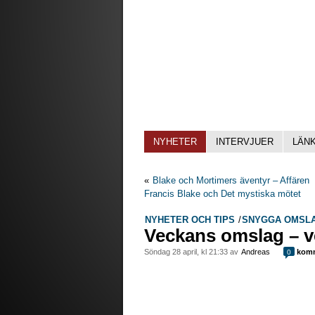
NYHETER
INTERVJUER
LÄN
«
Blake och Mortimers äventyr – Affären
Francis Blake och Det mystiska mötet
NYHETER OCH TIPS
/
SNYGGA OMSL
Veckans omslag – v
söndag 28 april, kl 21:33 av
Andreas
komm
0