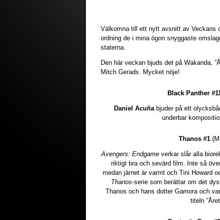
Välkomna till ett nytt avsnitt av Veckans 
ordning de i mina ögon snyggaste omslage
staterna.
Den här veckan bjuds det på Wakanda, ”Å
Mitch Gerads. Mycket nöje!
Black Panther #1
Daniel Acuña
bjuder på ett olycksbå
underbar komposition
Thanos #1
(Ma
Avengers: Endgame
verkar slår alla biore
riktigt bra och sevärd film. Inte så ö
medan järnet är varmt och Tini Howard 
Thanos
-serie som berättar om det dys
Thanos och hans dotter Gamora och varfö
titeln ”Åre