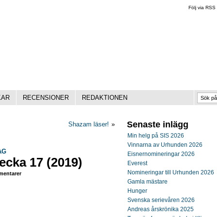
Följ via RSS
KAR
RECENSIONER
REDAKTIONEN
Senaste inlägg
Shazam läser!
»
Min helg på SIS 2026
Vinnarna av Urhunden 2026
AG
Eisnernomineringar 2026
ecka 17 (2019)
Everest
Nomineringar till Urhunden 2026
entarer
Gamla mästare
Hunger
Svenska serievåren 2026
Andreas årskrönika 2025