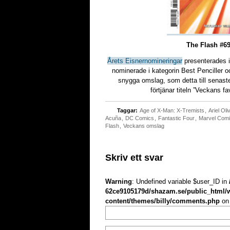
The Flash #6
Årets Eisnernomineringar
presenterades 
nominerade i kategorin Best Penciller oc
snygga omslag, som detta till senas
förtjänar titeln ”Veckans fa
Taggar:
Age of X-Man: X-Tremists
,
Ariel Oliv
Acuña
,
DC Comics
,
Fantastic Four
,
Marvel Com
Flash
,
Veckans omslag
Skriv ett svar
Warning
: Undefined variable $user_ID in
62ce9105179d/shazam.se/public_html/
content/themes/billy/comments.php
on 