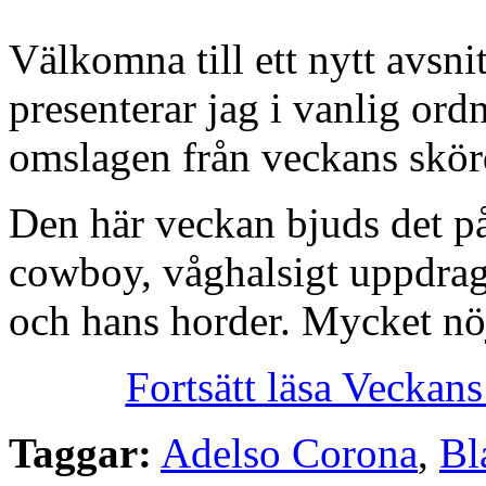
Välkomna till ett nytt avsn
presenterar jag i vanlig or
omslagen från veckans skörd
Den här veckan bjuds det p
cowboy, våghalsigt uppdra
och hans horder. Mycket nö
Fortsätt läsa Veckan
Taggar:
Adelso Corona
,
Bl