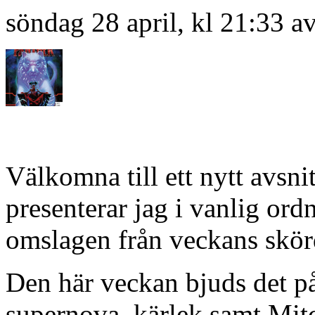
söndag 28 april, kl 21:33 a
Välkomna till ett nytt avsn
presenterar jag i vanlig or
omslagen från veckans skörd
Den här veckan bjuds det p
supernova, kärlek samt Mit