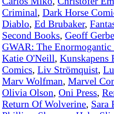
Carlos Miko
,
Christofer E
Criminal
,
Dark Horse Comi
Diablo
,
Ed Brubaker
,
Fanta
Second Books
,
Geoff Gerbe
GWAR: The Enormogantic 
Katie O'Neill
,
Kunskapens 
Comics
,
Liv Strömquist
,
Lu
Marv Wolfman
,
Marvel Co
Olivia Olson
,
Oni Press
,
Re
Return Of Wolverine
,
Sara 