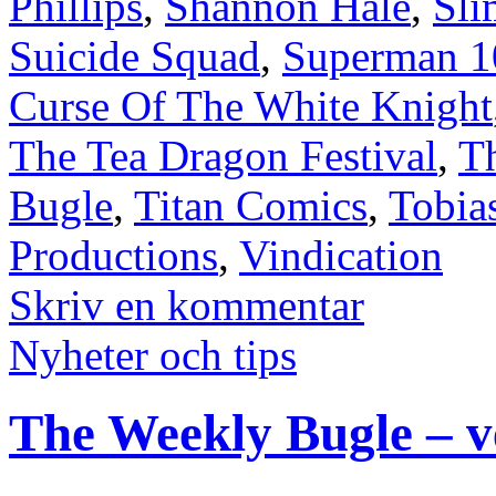
Phillips
,
Shannon Hale
,
Sli
Suicide Squad
,
Superman 10
Curse Of The White Knight
The Tea Dragon Festival
,
T
Bugle
,
Titan Comics
,
Tobia
Productions
,
Vindication
Skriv en kommentar
Nyheter och tips
The Weekly Bugle – v