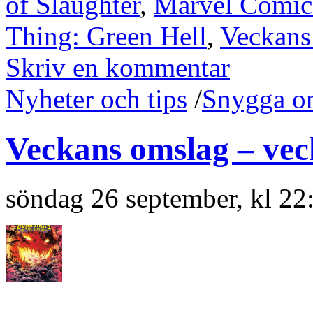
of Slaughter
,
Marvel Comic
Thing: Green Hell
,
Veckans
Skriv en kommentar
Nyheter och tips
/
Snygga o
Veckans omslag – vec
söndag 26 september, kl 22