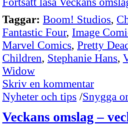
Fortsätt läsa Veckans omsla
Taggar:
Boom! Studios
,
Ch
Fantastic Four
,
Image Comi
Marvel Comics
,
Pretty Dea
Children
,
Stephanie Hans
,
Widow
Skriv en kommentar
Nyheter och tips
/
Snygga o
Veckans omslag – vec