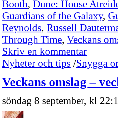
Booth
,
Dune: House Atreid
Guardians of the Galaxy
,
Gu
Reynolds
,
Russell Dauterm
Through Time
,
Veckans om
Skriv en kommentar
Nyheter och tips
/
Snygga o
Veckans omslag – vec
söndag 8 september, kl 22: