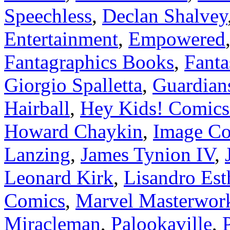
Speechless
,
Declan Shalvey
Entertainment
,
Empowered
Fantagraphics Books
,
Fanta
Giorgio Spalletta
,
Guardians
Hairball
,
Hey Kids! Comics
Howard Chaykin
,
Image C
Lanzing
,
James Tynion IV
,
Leonard Kirk
,
Lisandro Est
Comics
,
Marvel Masterwor
Miracleman
,
Palookaville
,