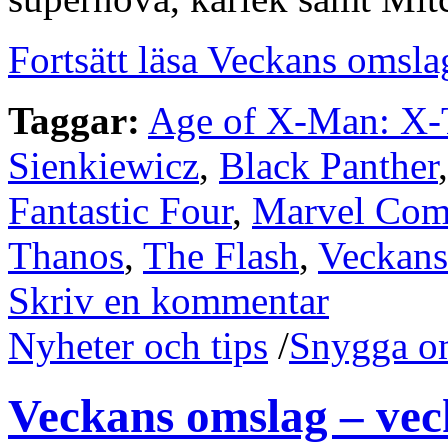
Fortsätt läsa Veckans omsla
Taggar:
Age of X-Man: X-
Sienkiewicz
,
Black Panther
Fantastic Four
,
Marvel Com
Thanos
,
The Flash
,
Veckans
Skriv en kommentar
Nyheter och tips
/
Snygga o
Veckans omslag – vec