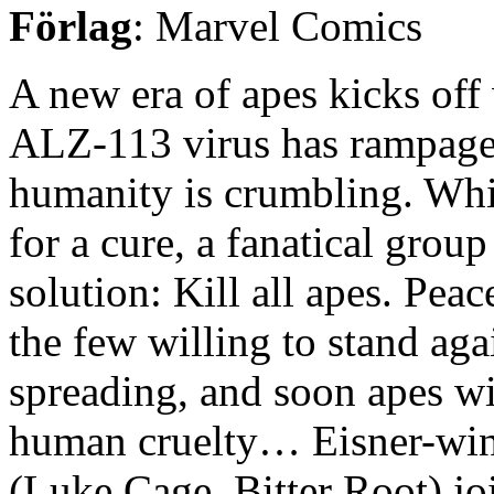
Förlag
: Marvel Comics
A new era of apes kicks off
ALZ-113 virus has rampaged
humanity is crumbling. Whi
for a cure, a fanatical grou
solution: Kill all apes. Pea
the few willing to stand agai
spreading, and soon apes wil
human cruelty… Eisner-win
(Luke Cage, Bitter Root) joi