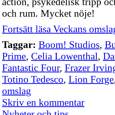
action, psykedelisk tripp oc
och rum. Mycket nöje!
Fortsätt läsa Veckans omsla
Taggar:
Boom! Studios
,
Bu
Prime
,
Celia Lowenthal
,
Da
Fantastic Four
,
Frazer Irvin
Totino Tedesco
,
Lion Forge
omslag
Skriv en kommentar
Nyheter och tips