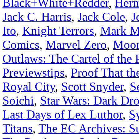
Black+White+Redder
,
Herm
Jack C. Harris
,
Jack Cole
,
J
Ito
,
Knight Terrors
,
Mark Mi
Comics
,
Marvel Zero
,
Moon
Outlaws: The Cartel of the 
Previewstips
,
Proof That th
Royal City
,
Scott Snyder
,
S
Soichi
,
Star Wars: Dark Dro
Last Days of Lex Luthor
,
S
Titans
,
The EC Archives: Su