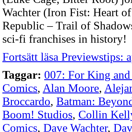
Wachter (Iron Fist: Heart o
Republic – Trail of Shadow
sci-fi franchises in history!
Fortsätt läsa Previewstips: 
Taggar:
007: For King and
Comics
,
Alan Moore
,
Aleja
Broccardo
,
Batman: Beyond
Boom! Studios
,
Collin Kell
Comics
,
Dave Wachter
,
Dav