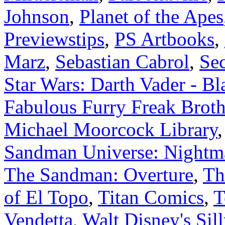
Johnson
,
Planet of the Apes
Previewstips
,
PS Artbooks
,
Marz
,
Sebastian Cabrol
,
Se
Star Wars: Darth Vader - B
Fabulous Furry Freak Broth
Michael Moorcock Library
Sandman Universe: Nightma
The Sandman: Overture
,
Th
of El Topo
,
Titan Comics
,
T
Vendetta
,
Walt Disney's Si