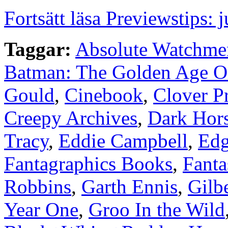
Fortsätt läsa Previewstips: 
Taggar:
Absolute Watchme
Batman: The Golden Age 
Gould
,
Cinebook
,
Clover P
Creepy Archives
,
Dark Hor
Tracy
,
Eddie Campbell
,
Edg
Fantagraphics Books
,
Fanta
Robbins
,
Garth Ennis
,
Gilb
Year One
,
Groo In the Wild