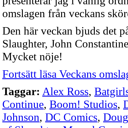
presenterar jag i vanlig or
omslagen från veckans skörd
Den här veckan bjuds det p
Slaughter, John Constantine
Mycket nöje!
Fortsätt läsa Veckans omsla
Taggar:
Alex Ross
,
Batgirl
Continue
,
Boom! Studios
,
Johnson
,
DC Comics
,
Doug