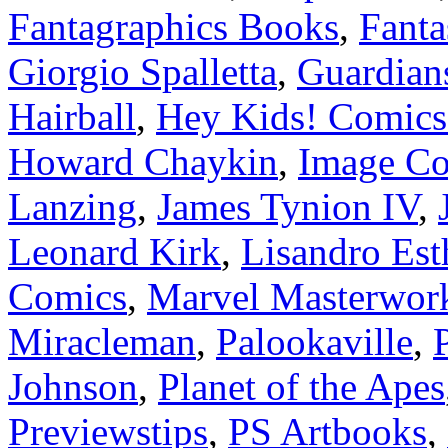
Fantagraphics Books
,
Fanta
Giorgio Spalletta
,
Guardians
Hairball
,
Hey Kids! Comics
Howard Chaykin
,
Image C
Lanzing
,
James Tynion IV
,
Leonard Kirk
,
Lisandro Est
Comics
,
Marvel Masterwor
Miracleman
,
Palookaville
,
Johnson
,
Planet of the Apes
Previewstips
,
PS Artbooks
,