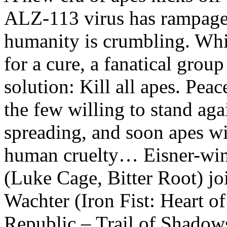
ALZ-113 virus has rampaged
humanity is crumbling. Whi
for a cure, a fanatical grou
solution: Kill all apes. Pea
the few willing to stand agai
spreading, and soon apes wil
human cruelty… Eisner-win
(Luke Cage, Bitter Root) joi
Wachter (Iron Fist: Heart o
Republic – Trail of Shadow