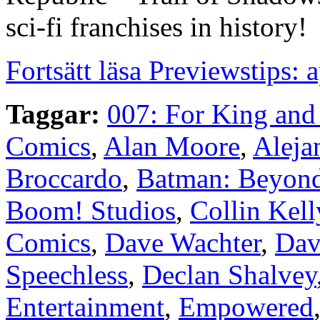
sci-fi franchises in history!
Fortsätt läsa Previewstips: 
Taggar:
007: For King and
Comics
,
Alan Moore
,
Aleja
Broccardo
,
Batman: Beyond
Boom! Studios
,
Collin Kell
Comics
,
Dave Wachter
,
Dav
Speechless
,
Declan Shalvey
Entertainment
,
Empowered