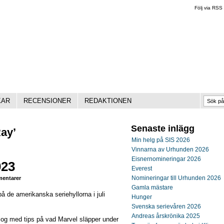
Följ via RSS
KAR
RECENSIONER
REDAKTIONEN
Senaste inlägg
Ray’
Min helg på SIS 2026
Vinnarna av Urhunden 2026
Eisnernomineringar 2026
023
Everest
Nomineringar till Urhunden 2026
entarer
Gamla mästare
 de amerikanska seriehyllorna i juli
Hunger
Svenska serievåren 2026
Andreas årskrönika 2025
og med tips på vad Marvel släpper under