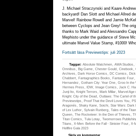
J. Michael Straczynski and Kaare Andrews
backyard! Dan Slott and Michael Allred dep
Marvel! Rainbow Rowell and Jamie McKelv
between Cyclops and Jean Grey! The orig
thanks to Mark Waid and Alessandro Cappu
Mephisto under the guidance of Steve Mc
ultimate Marvel Value Stamp, #1000! Who o
Fortsätt läsa Previewstips: juli 2023
Taggar:
Absolute Watchmen
,
AWA Studios
,
Omnibus
,
Big Game
,
Chester Gould
,
Cinebook
,
Archives
,
Dark Horse Comics
,
DC Comics
,
Dick
Chabbert
,
Fantagraphics Books
,
Fantastic Four
,
Hernandez
,
Gotham City: Year One
,
Groo In the 
Hermes Press
,
IDW
,
Image Comics
,
Jack C. Har
Junji Ito
,
Knight Terrors
,
Mark Millar
,
Marvel Age
Knight: City of the Dead
,
Outlaws: The Cartel of t
Previewstips
,
Proof That the Devil Loves You
,
PS
Aragonés
,
Shaky Kane
,
Soichi
,
Star Wars: Dark 
of Lex Luthor
,
Sylvain Runberg
,
Tales of the Tita
Queen
,
The Rocketeer: In the Den of Thieves
,
T
Titan Comics
,
Tula Lotay
,
Twomorrows Publishin
Titans
,
X-Men: Before the Fall - Sinister Four
,
X-M
Hellfire Gala 2023
Skriv en kommentar