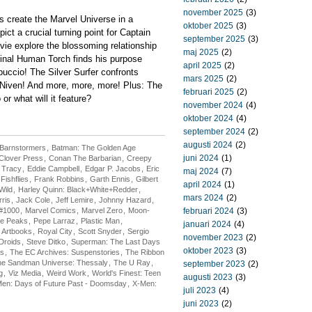
november 2025
(3)
 create the Marvel Universe in a
oktober 2025
(3)
ict a crucial turning point for Captain
september 2025
(3)
ie explore the blossoming relationship
maj 2025
(2)
inal Human Torch finds his purpose
april 2025
(2)
ccio! The Silver Surfer confronts
mars 2025
(2)
Niven! And more, more, more! Plus: The
februari 2025
(2)
r what will it feature?
november 2024
(4)
oktober 2024
(4)
september 2024
(2)
augusti 2024
(2)
Barnstormers
,
Batman: The Golden Age
juni 2024
(1)
Clover Press
,
Conan The Barbarian
,
Creepy
 Tracy
,
Eddie Campbell
,
Edgar P. Jacobs
,
Eric
maj 2024
(7)
Fishflies
,
Frank Robbins
,
Garth Ennis
,
Gilbert
april 2024
(1)
Wild
,
Harley Quinn: Black+White+Redder
,
mars 2024
(2)
ris
,
Jack Cole
,
Jeff Lemire
,
Johnny Hazard
,
 #1000
,
Marvel Comics
,
Marvel Zero
,
Moon-
februari 2024
(3)
he Peaks
,
Pepe Larraz
,
Plastic Man
,
januari 2024
(4)
 Artbooks
,
Royal City
,
Scott Snyder
,
Sergio
november 2023
(2)
Droids
,
Steve Ditko
,
Superman: The Last Days
oktober 2023
(3)
ns
,
The EC Archives: Suspenstories
,
The Ribbon
he Sandman Universe: Thessaly
,
The U Ray
,
september 2023
(2)
g
,
Viz Media
,
Weird Work
,
World's Finest: Teen
augusti 2023
(3)
en: Days of Future Past - Doomsday
,
X-Men:
juli 2023
(4)
juni 2023
(2)