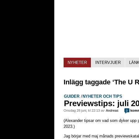
NYHETER
INTERVJUER
LÄN
Inlägg taggade ‘The U 
GUIDER
/
NYHETER OCH TIPS
Previewstips: juli 2
onsdag 28 juni, kl 22:13 av
Andreas
komm
0
(Alexander tipsar om vad som dyker upp på
2023.)
Jag börjar med maj månads previewskatal