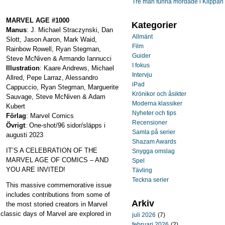
Tre män funna mördade i Klippan
MARVEL AGE #1000
Kategorier
Manus
: J. Michael Straczynski, Dan
Allmänt
Slott, Jason Aaron, Mark Waid,
Film
Rainbow Rowell, Ryan Stegman,
Guider
Steve McNiven & Armando Iannucci
I fokus
Illustration
: Kaare Andrews, Michael
Intervju
Allred, Pepe Larraz, Alessandro
iPad
Cappuccio, Ryan Stegman, Marguerite
Krönikor och åsikter
Sauvage, Steve McNiven & Adam
Moderna klassiker
Kubert
Nyheter och tips
Förlag
: Marvel Comics
Recensioner
Övrigt
: One-shot/96 sidor/släpps i
Samla på serier
augusti 2023
Shazam Awards
IT’S A CELEBRATION OF THE
Snygga omslag
MARVEL AGE OF COMICS – AND
Spel
YOU ARE INVITED!
Tävling
Teckna serier
This massive commemorative issue
includes contributions from some of
Arkiv
the most storied creators in Marvel
e classic days of Marvel are explored in
juli 2026
(7)
februari 2026
(2)