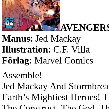
AVENGERS
Manus
: Jed Mackay
Illustration
: C.F. Villa
Förlag
: Marvel Comics
Assemble!
Jed Mackay And Stormbreaker
Earth’s Mightiest Heroes! T
The Construct. The God. Th