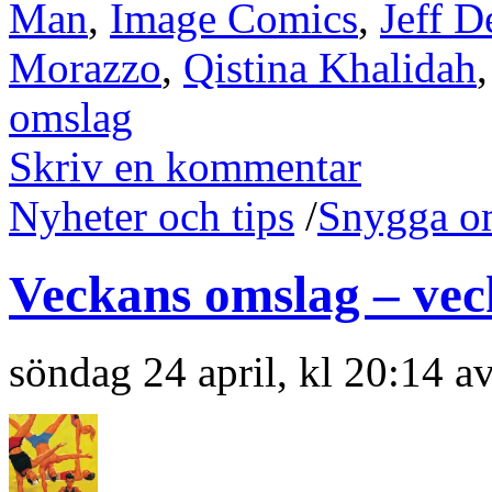
Man
,
Image Comics
,
Jeff D
Morazzo
,
Qistina Khalidah
omslag
Skriv en kommentar
Nyheter och tips
/
Snygga o
Veckans omslag – vec
söndag 24 april, kl 20:14 a