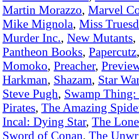
Martin Morazzo
,
Marvel C
Mike Mignola
,
Miss Truesd
Murder Inc.
,
New Mutants
,
Pantheon Books
,
Papercutz
Momoko
,
Preacher
,
Preview
Harkman
,
Shazam
,
Star War
Steve Pugh
,
Swamp Thing: 
Pirates
,
The Amazing Spid
Incal: Dying Star
,
The Lone
Sword of Conan
,
The Unwri