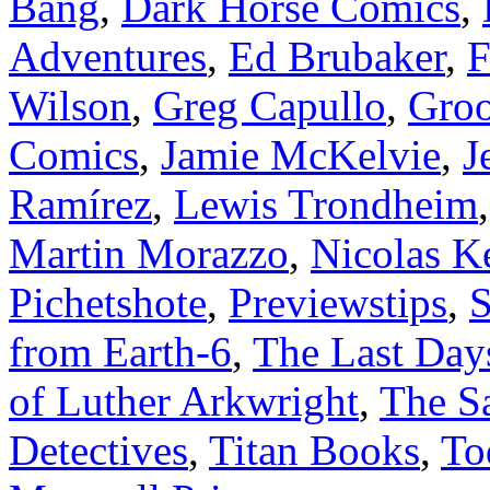
Bang
,
Dark Horse Comics
,
Adventures
,
Ed Brubaker
,
F
Wilson
,
Greg Capullo
,
Groo
Comics
,
Jamie McKelvie
,
J
Ramírez
,
Lewis Trondheim
Martin Morazzo
,
Nicolas K
Pichetshote
,
Previewstips
,
S
from Earth-6
,
The Last Day
of Luther Arkwright
,
The S
Detectives
,
Titan Books
,
To