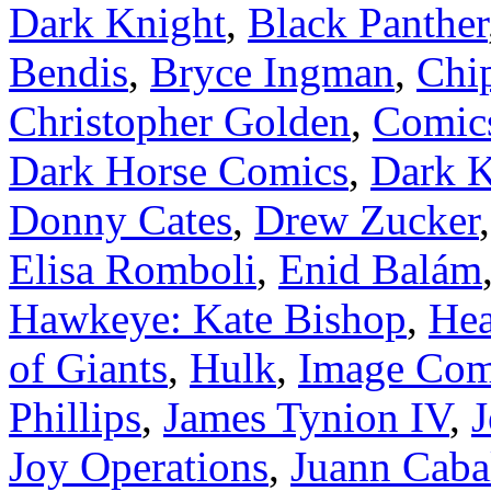
Dark Knight
,
Black Panther
Bendis
,
Bryce Ingman
,
Chi
Christopher Golden
,
Comics
Dark Horse Comics
,
Dark K
Donny Cates
,
Drew Zucker
Elisa Romboli
,
Enid Balám
Hawkeye: Kate Bishop
,
He
of Giants
,
Hulk
,
Image Com
Phillips
,
James Tynion IV
,
J
Joy Operations
,
Juann Caba