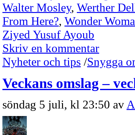
Walter Mosley
,
Werther Del
From Here?
,
Wonder Woman
Ziyed Yusuf Ayoub
Skriv en kommentar
Nyheter och tips
/
Snygga o
Veckans omslag – vec
söndag 5 juli, kl 23:50 av
A