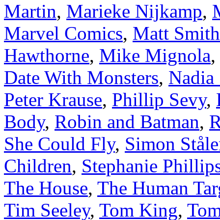
Martin
,
Marieke Nijkamp
,
Marvel Comics
,
Matt Smith
Hawthorne
,
Mike Mignola
Date With Monsters
,
Nadia
Peter Krause
,
Phillip Sevy
,
Body
,
Robin and Batman
,
R
She Could Fly
,
Simon Stål
Children
,
Stephanie Phillip
The House
,
The Human Tar
Tim Seeley
,
Tom King
,
Tom