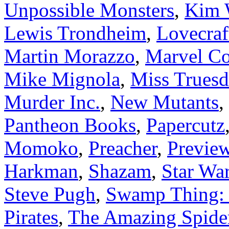
Unpossible Monsters
,
Kim 
Lewis Trondheim
,
Lovecra
Martin Morazzo
,
Marvel C
Mike Mignola
,
Miss Truesd
Murder Inc.
,
New Mutants
,
Pantheon Books
,
Papercutz
Momoko
,
Preacher
,
Preview
Harkman
,
Shazam
,
Star War
Steve Pugh
,
Swamp Thing: 
Pirates
,
The Amazing Spid