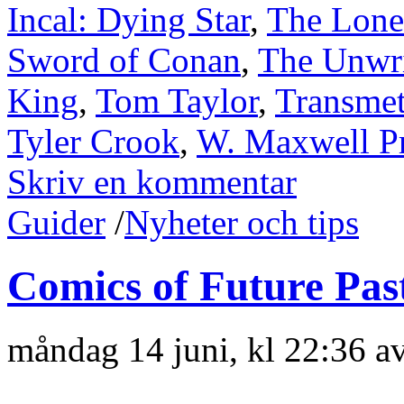
Incal: Dying Star
,
The Lone
Sword of Conan
,
The Unwri
King
,
Tom Taylor
,
Transmet
Tyler Crook
,
W. Maxwell P
Skriv en kommentar
Guider
/
Nyheter och tips
Comics of Future Past
måndag 14 juni, kl 22:36 a