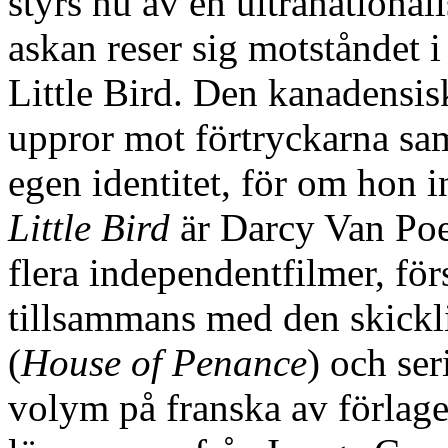
styrs nu av en ultranational
askan reser sig motståndet i
Little Bird. Den kanadensisk
uppror mot förtryckarna sam
egen identitet, för om hon 
Little Bird
är Darcy Van Poel
flera independentfilmer, för
tillsammans med den skickl
(
House of Penance
) och se
volym på franska av förlage