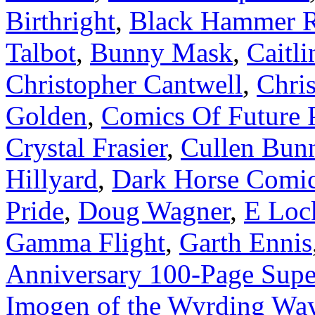
Birthright
,
Black Hammer 
Talbot
,
Bunny Mask
,
Caitli
Christopher Cantwell
,
Chri
Golden
,
Comics Of Future 
Crystal Frasier
,
Cullen Bun
Hillyard
,
Dark Horse Comi
Pride
,
Doug Wagner
,
E Loc
Gamma Flight
,
Garth Ennis
Anniversary 100-Page Supe
Imogen of the Wyrding Wa