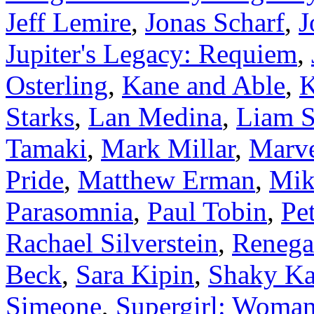
Jeff Lemire
,
Jonas Scharf
,
J
Jupiter's Legacy: Requiem
,
Osterling
,
Kane and Able
,
K
Starks
,
Lan Medina
,
Liam S
Tamaki
,
Mark Millar
,
Marv
Pride
,
Matthew Erman
,
Mik
Parasomnia
,
Paul Tobin
,
Pe
Rachael Silverstein
,
Renega
Beck
,
Sara Kipin
,
Shaky K
Simeone
,
Supergirl: Woma