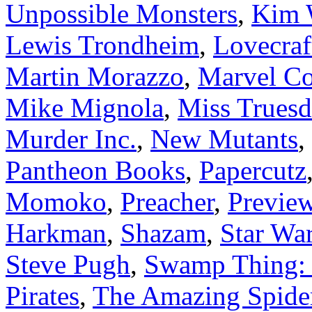
Unpossible Monsters
,
Kim 
Lewis Trondheim
,
Lovecra
Martin Morazzo
,
Marvel C
Mike Mignola
,
Miss Truesd
Murder Inc.
,
New Mutants
,
Pantheon Books
,
Papercutz
Momoko
,
Preacher
,
Preview
Harkman
,
Shazam
,
Star War
Steve Pugh
,
Swamp Thing: 
Pirates
,
The Amazing Spid