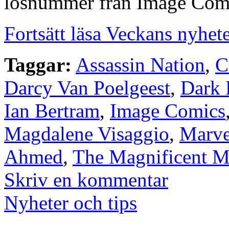
lösnummer från Image Com
Fortsätt läsa Veckans nyhet
Taggar:
Assassin Nation
,
C
Darcy Van Poelgeest
,
Dark 
Ian Bertram
,
Image Comics
Magdalene Visaggio
,
Marve
Ahmed
,
The Magnificent M
Skriv en kommentar
Nyheter och tips