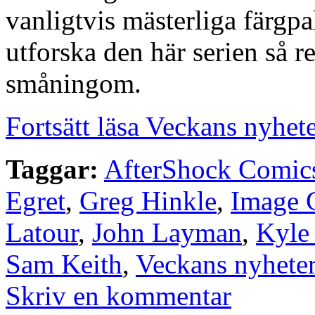
vanligtvis mästerliga färgpal
utforska den här serien så 
småningom.
Fortsätt läsa Veckans nyhet
Taggar:
AfterShock Comic
Egret
,
Greg Hinkle
,
Image 
Latour
,
John Layman
,
Kyle 
Sam Keith
,
Veckans nyhete
Skriv en kommentar