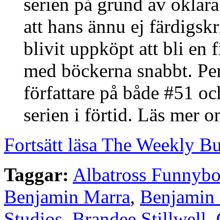
serien på grund av oklara
att hans ännu ej färdigsk
blivit uppköpt att bli en 
med böckerna snabbt. Per
författare på både #51 oc
serien i förtid. Läs mer 
Fortsätt läsa The Weekly B
Taggar:
Albatross Funnyb
Benjamin Marra
,
Benjamin 
Studios
,
Brandee Stillwell
,