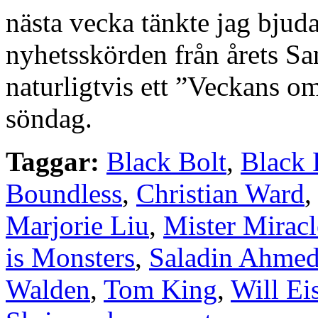
nästa vecka tänkte jag bjuda
nyhetsskörden från årets S
naturligtvis ett ”Veckans o
söndag.
Taggar:
Black Bolt
,
Black 
Boundless
,
Christian Ward
Marjorie Liu
,
Mister Miracl
is Monsters
,
Saladin Ahme
Walden
,
Tom King
,
Will Ei