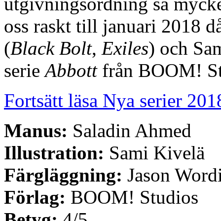
utgivningsordning så mycket
oss raskt till januari 2018
(
Black Bolt
,
Exiles
) och Sam
serie
Abbott
från BOOM! St
Fortsätt läsa Nya serier 201
Manus:
Saladin Ahmed
Illustration:
Sami Kivelä
Färgläggning:
Jason Word
Förlag:
BOOM! Studios
Betyg:
4/5