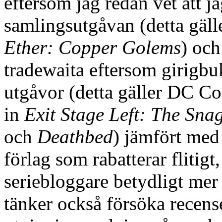
eftersom jag redan vet att j
samlingsutgåvan (detta gäll
Ether: Copper Golems
) och
tradewaita eftersom girigbuk
utgåvor (detta gäller DC Co
in
Exit Stage Left: The Sna
och
Deathbed
) jämfört med
förlag som rabatterar flitigt
seriebloggare betydligt mer
tänker också försöka recense