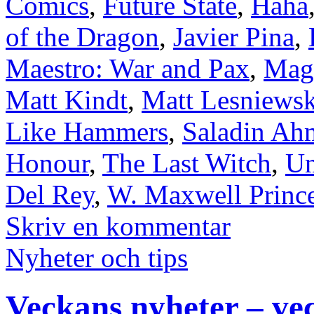
Comics
,
Future State
,
Haha
of the Dragon
,
Javier Pina
,
Maestro: War and Pax
,
Magn
Matt Kindt
,
Matt Lesniewsk
Like Hammers
,
Saladin Ah
Honour
,
The Last Witch
,
Un
Del Rey
,
W. Maxwell Princ
Skriv en kommentar
Nyheter och tips
Veckans nyheter – ve