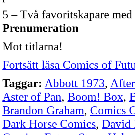
5 – Två favoritskapare med
Prenumeration
Mot titlarna!
Fortsätt läsa Comics of Fut
Taggar:
Abbott 1973
,
Afte
Aster of Pan
,
Boom! Box
,
B
Brandon Graham
,
Comics O
Dark Horse Comics
,
David 