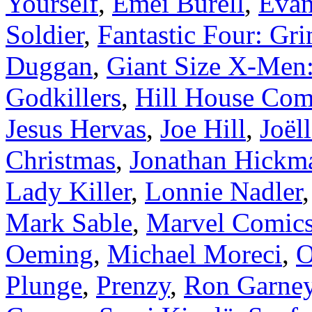
Yourself
,
Emei Burell
,
Evan
Soldier
,
Fantastic Four: Gr
Duggan
,
Giant Size X-Men
Godkillers
,
Hill House Com
Jesus Hervas
,
Joe Hill
,
Joël
Christmas
,
Jonathan Hickm
Lady Killer
,
Lonnie Nadler
Mark Sable
,
Marvel Comic
Oeming
,
Michael Moreci
,
O
Plunge
,
Prenzy
,
Ron Garne