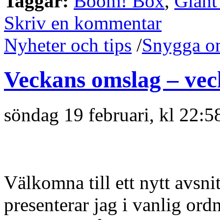
Taggar:
Boom! Box
,
Giant
Skriv en kommentar
Nyheter och tips
/
Snygga o
Veckans omslag – vec
söndag 19 februari, kl 22:5
Välkomna till ett nytt avsn
presenterar jag i vanlig or