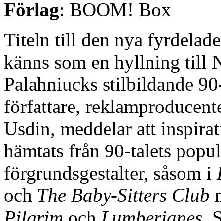
Förlag
: BOOM! Box
Titeln till den nya fyrdelad
känns som en hyllning till
Palahniucks stilbildande 90
författare, reklamproducent
Usdin, meddelar att inspirati
hämtats från 90-talets popu
förgrundsgestalter, såsom i
och
The Baby-Sitters Club
m
Pilgrim
och
Lumberjanes
. 