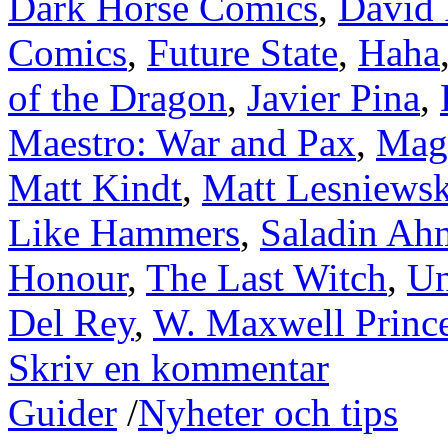
Dark Horse Comics
,
David 
Comics
,
Future State
,
Haha
of the Dragon
,
Javier Pina
,
Maestro: War and Pax
,
Magn
Matt Kindt
,
Matt Lesniewsk
Like Hammers
,
Saladin Ah
Honour
,
The Last Witch
,
Un
Del Rey
,
W. Maxwell Princ
Skriv en kommentar
Guider
/
Nyheter och tips