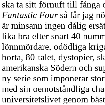
ska ta sitt förnuft till fång
Fantastic Four
så får jag 
är minsann ingen dålig ersä
lika bra efter snart 40 num
lönnmördare, odödliga kriga
borta, 80-talet, dystopier, s
amerikanska Södern och super
ny serie som imponerar stort
med sin oemotståndliga char
universitetslivet genom bäs