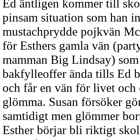
Ed äntligen kommer till sko
pinsam situation som han i
mustachprydde pojkvän McG
för Esthers gamla vän (par
mamman Big Lindsay) som fö
bakfylleoffer ända tills Ed be
och får en vän för livet oc
glömma. Susan försöker gör
samtidigt men glömmer bo
Esther börjar bli riktigt sko