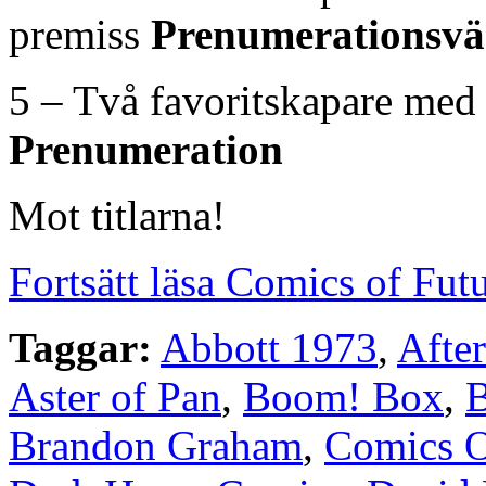
premiss
Prenumerationsvä
5 – Två favoritskapare med
Prenumeration
Mot titlarna!
Fortsätt läsa Comics of Fut
Taggar:
Abbott 1973
,
Afte
Aster of Pan
,
Boom! Box
,
B
Brandon Graham
,
Comics O