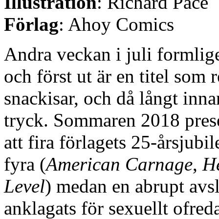
Illustration
: Richard Pace
Förlag
: Ahoy Comics
Andra veckan i juli formlig
och först ut är en titel som r
snackisar, och då långt inn
tryck. Sommaren 2018 presen
att fira förlagets 25-årsjub
fyra (
American Carnage
,
H
Level
) medan en abrupt avslu
anklagats för sexuellt ofred