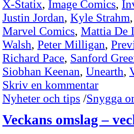
X-Statix
,
Image Comics
,
In
Justin Jordan
,
Kyle Strahm
Marvel Comics
,
Mattia De I
Walsh
,
Peter Milligan
,
Prev
Richard Pace
,
Sanford Gree
Siobhan Keenan
,
Unearth
,
Skriv en kommentar
Nyheter och tips
/
Snygga o
Veckans omslag – vec