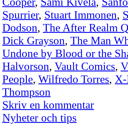
Cooper
,
Sami Kivelä
,
Sanfo
Spurrier
,
Stuart Immonen
,
Dodson
,
The After Realm Q
Dick Grayson
,
The Man Wh
Undone by Blood or the S
Halvorson
,
Vault Comics
,
V
People
,
Wilfredo Torres
,
X-
Thompson
Skriv en kommentar
Nyheter och tips