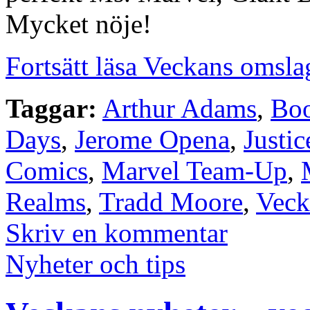
Mycket nöje!
Fortsätt läsa Veckans omsla
Taggar:
Arthur Adams
,
Bo
Days
,
Jerome Opena
,
Justi
Comics
,
Marvel Team-Up
,
Realms
,
Tradd Moore
,
Veck
Skriv en kommentar
Nyheter och tips