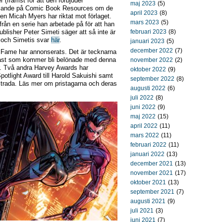
(främst för att den förbjuder
maj 2023
(5)
uttalande på Comic Book Resources om de
april 2023
(8)
en Micah Myers har riktat mot förlaget.
mars 2023
(5)
rån en serie han arbetade på för att han
blisher Peter Simeti säger att så inte är
februari 2023
(8)
och Simetis svar
här
.
januari 2023
(5)
december 2022
(7)
f Fame har annonserats. Det är tecknarna
ast som kommer bli belönade med denna
november 2022
(2)
. Två andra Harvey Awards har
oktober 2022
(9)
Spotlight Award till Harold Sakuishi samt
september 2022
(8)
strada. Läs mer om pristagarna och deras
augusti 2022
(6)
juli 2022
(8)
juni 2022
(9)
maj 2022
(15)
april 2022
(11)
mars 2022
(11)
februari 2022
(11)
januari 2022
(13)
december 2021
(13)
november 2021
(17)
oktober 2021
(13)
september 2021
(7)
augusti 2021
(9)
juli 2021
(3)
juni 2021
(7)