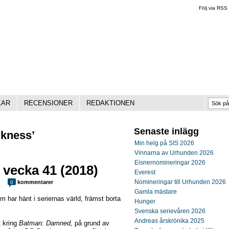
Följ via RSS
KAR
RECENSIONER
REDAKTIONEN
Senaste inlägg
rkness’
Min helg på SIS 2026
Vinnarna av Urhunden 2026
Eisnernomineringar 2026
 vecka 41 (2018)
Everest
Nomineringar till Urhunden 2026
kommentarer
0
Gamla mästare
 har hänt i seriernas värld, främst borta
Hunger
Svenska serievåren 2026
Andreas årskrönika 2025
t kring
Batman: Damned,
på grund av