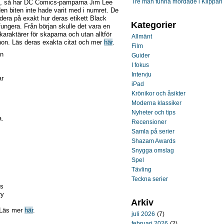
Tre män funna mördade i Klippan
ns, så har DC Comics-pamparna Jim Lee
en biten inte hade varit med i numret. De
ndera på exakt hur deras etikett Black
Kategorier
ungera. Från början skulle det vara en
karaktärer för skaparna och utan alltför
Allmänt
anon. Läs deras exakta citat och mer
här
.
Film
en
Guider
I fokus
Intervju
ar
iPad
Krönikor och åsikter
Moderna klassiker
Nyheter och tips
a.
Recensioner
Samla på serier
Shazam Awards
Snygga omslag
Spel
Tävling
Teckna serier
ts
ry
Arkiv
 Läs mer
här
.
juli 2026
(7)
februari 2026
(2)