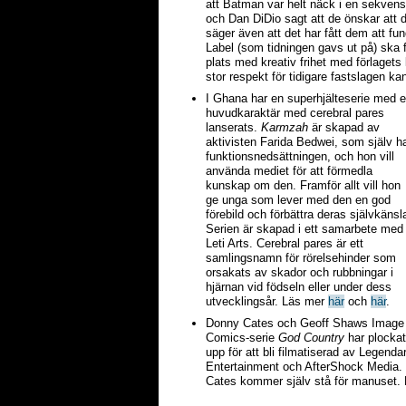
att Batman var helt näck i en sekve
och Dan DiDio sagt att de önskar att d
säger även att det har fått dem att fu
Label (som tidningen gavs ut på) ska f
plats med kreativ frihet med förlagets 
stor respekt för tidigare fastslagen k
I Ghana har en superhjälteserie med 
huvudkaraktär med cerebral pares
lanserats.
Karmzah
är skapad av
aktivisten Farida Bedwei, som själv h
funktionsnedsättningen, och hon vill
använda mediet för att förmedla
kunskap om den. Framför allt vill hon
ge unga som lever med den en god
förebild och förbättra deras självkänsl
Serien är skapad i ett samarbete med
Leti Arts. Cerebral pares är ett
samlingsnamn för rörelsehinder som
orsakats av skador och rubbningar i
hjärnan vid födseln eller under dess
utvecklingsår. Läs mer
här
och
här
.
Donny Cates och Geoff Shaws Image
Comics-serie
God Country
har plocka
upp för att bli filmatiserad av Legenda
Entertainment och AfterShock Media.
Cates kommer själv stå för manuset.