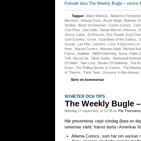
Fortsätt läsa The Weekly Bugle – vecka 4
Taggar:
Adam Warlock
,
Albatross Funnybo
Biersack
,
Antonio Fuso
,
Arune Singh
,
Batman: 
Studios
,
Brent Schoonover
,
Carlos Gomez
,
Carl
Curt Pires
,
Dan Didio
,
Daniel Warren Johnson
,
D
Donny Cates
,
Ed Brisson
,
Eric Powell
,
Eryk Don
God Country
,
Groot
,
Guardians of the Galaxy
,
J
Goode
,
Lan Pitts
,
Leti Arts
,
Love: A Discovery In
Heer
,
Marvel Comics
,
Marwan Kahil
,
Michael Kin
Falcon
,
Nailbiter
,
NBM Publishing
,
Nova
,
Pablo G
Tuft
,
Secret Six
,
Silver Surfer
,
Skybound Enterta
Of Vader
,
Star-Lord
,
Stories Of Solidarity
,
Ted Ra
Goon
,
The Rolling Stones In Comics
,
The Weekly
of Thieves
,
Think Tank
,
Uncanny X-Men Annual
,
Skriv en kommentar
NYHETER OCH TIPS
The Weekly Bugle –
måndag 17 september, kl 22:08 av
Pär Thorstens
Här presenteras varje söndag (bara en da
seriernas värld, främst borta i Amerikas för
Alterna Comics, som här om veckan möt