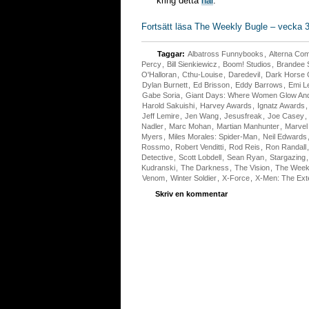
kring detta
här
.
Fortsätt läsa The Weekly Bugle – vecka 3
Taggar:
Albatross Funnybooks
,
Alterna Co
Percy
,
Bill Sienkiewicz
,
Boom! Studios
,
Brandee St
O'Halloran
,
Cthu-Louise
,
Daredevil
,
Dark Horse 
Dylan Burnett
,
Ed Brisson
,
Eddy Barrows
,
Emi L
Gabe Soria
,
Giant Days: Where Women Glow And
Harold Sakuishi
,
Harvey Awards
,
Ignatz Awards
Jeff Lemire
,
Jen Wang
,
Jesusfreak
,
Joe Casey
,
Nadler
,
Marc Mohan
,
Martian Manhunter
,
Marvel
Myers
,
Miles Morales: Spider-Man
,
Neil Edwards
Rossmo
,
Robert Venditti
,
Rod Reis
,
Ron Randall
Detective
,
Scott Lobdell
,
Sean Ryan
,
Stargazing
Kudranski
,
The Darkness
,
The Vision
,
The Week
Venom
,
Winter Soldier
,
X-Force
,
X-Men: The Ext
Skriv en kommentar