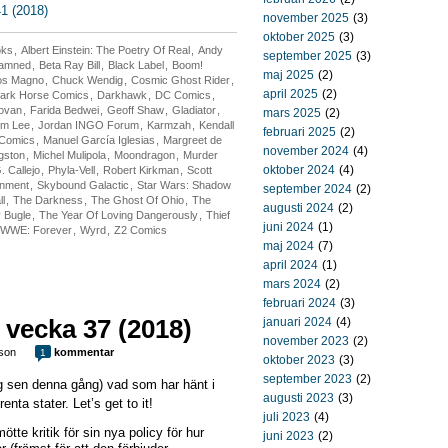
1 (2018)
november 2025
(3)
oktober 2025
(3)
oks
,
Albert Einstein: The Poetry Of Real
,
Andy
september 2025
(3)
Damned
,
Beta Ray Bill
,
Black Label
,
Boom!
maj 2025
(2)
os Magno
,
Chuck Wendig
,
Cosmic Ghost Rider
,
april 2025
(2)
ark Horse Comics
,
Darkhawk
,
DC Comics
,
ovan
,
Farida Bedwei
,
Geoff Shaw
,
Gladiator
,
mars 2025
(2)
im Lee
,
Jordan INGO Forum
,
Karmzah
,
Kendall
februari 2025
(2)
 Comics
,
Manuel García Iglesias
,
Margreet de
november 2024
(4)
gston
,
Michel Mulipola
,
Moondragon
,
Murder
oktober 2024
(4)
. Callejo
,
Phyla-Vell
,
Robert Kirkman
,
Scott
inment
,
Skybound Galactic
,
Star Wars: Shadow
september 2024
(2)
ll
,
The Darkness
,
The Ghost Of Ohio
,
The
augusti 2024
(2)
 Bugle
,
The Year Of Loving Dangerously
,
Thief
juni 2024
(1)
WWE: Forever
,
Wyrd
,
Z2 Comics
maj 2024
(7)
april 2024
(1)
mars 2024
(2)
februari 2024
(3)
 vecka 37 (2018)
januari 2024
(4)
november 2023
(2)
son
kommentar
1
oktober 2023
(3)
september 2023
(2)
g sen denna gång) vad som har hänt i
augusti 2023
(3)
enta stater. Let’s get to it!
juli 2023
(4)
te kritik för sin nya policy för hur
juni 2023
(2)