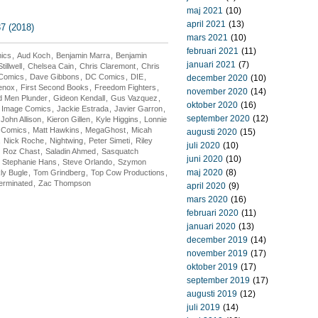
maj 2021
(10)
april 2021
(13)
7 (2018)
mars 2021
(10)
februari 2021
(11)
mics
,
Aud Koch
,
Benjamin Marra
,
Benjamin
januari 2021
(7)
illwell
,
Chelsea Cain
,
Chris Claremont
,
Chris
Comics
,
Dave Gibbons
,
DC Comics
,
DIE
,
december 2020
(10)
enox
,
First Second Books
,
Freedom Fighters
,
november 2020
(14)
 Men Plunder
,
Gideon Kendall
,
Gus Vazquez
,
oktober 2020
(16)
,
Image Comics
,
Jackie Estrada
,
Javier Garron
,
september 2020
(12)
John Allison
,
Kieron Gillen
,
Kyle Higgins
,
Lonnie
 Comics
,
Matt Hawkins
,
MegaGhost
,
Micah
augusti 2020
(15)
,
Nick Roche
,
Nightwing
,
Peter Simeti
,
Riley
juli 2020
(10)
,
Roz Chast
,
Saladin Ahmed
,
Sasquatch
juni 2020
(10)
,
Stephanie Hans
,
Steve Orlando
,
Szymon
maj 2020
(8)
ly Bugle
,
Tom Grindberg
,
Top Cow Productions
,
erminated
,
Zac Thompson
april 2020
(9)
mars 2020
(16)
februari 2020
(11)
januari 2020
(13)
december 2019
(14)
november 2019
(17)
oktober 2019
(17)
september 2019
(17)
augusti 2019
(12)
juli 2019
(14)