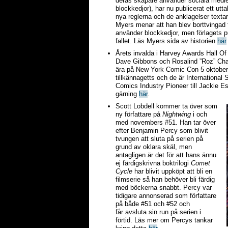
deras skapare använder sociala medier 
blockkedjor), har nu publicerat ett 
nya reglerna och de anklagelser textar
Myers menar att han blev borttvingad f
använder blockkedjor, men förlagets pu
fallet. Läs Myers sida av historien
här
Årets invalda i Harvey Awards Hall O
Dave Gibbons och Rosalind ”Roz” Ch
ära på New York Comic Con 5 oktober
tillkännagetts och de är International 
Comics Industry Pioneer till Jackie E
gärning
här
.
Scott Lobdell kommer ta över som
ny författare på
Nightwing
i och
med novembers #51. Han tar över
efter Benjamin Percy som blivit
tvungen att sluta på serien på
grund av oklara skäl, men
antagligen är det för att hans ännu
ej färdigskrivna boktrilogi
Comet
Cycle
har blivit uppköpt att bli en
filmserie så han behöver bli färdig
med böckerna snabbt. Percy var
tidigare annonserad som författare
på både #51 och #52 och
får avsluta sin run på serien i
förtid. Läs mer om Percys tankar