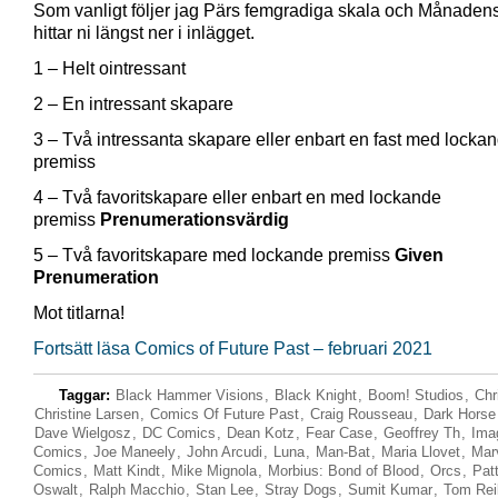
Som vanligt följer jag Pärs femgradiga skala och Månadens
hittar ni längst ner i inlägget.
1 – Helt ointressant
2 – En intressant skapare
3 – Två intressanta skapare eller enbart en fast med locka
premiss
4 – Två favoritskapare eller enbart en med lockande
premiss
Prenumerationsvärdig
5 – Två favoritskapare med lockande premiss
Given
Prenumeration
Mot titlarna!
Fortsätt läsa Comics of Future Past – februari 2021
Taggar:
Black Hammer Visions
,
Black Knight
,
Boom! Studios
,
Chr
Christine Larsen
,
Comics Of Future Past
,
Craig Rousseau
,
Dark Horse
Dave Wielgosz
,
DC Comics
,
Dean Kotz
,
Fear Case
,
Geoffrey Th
,
Ima
Comics
,
Joe Maneely
,
John Arcudi
,
Luna
,
Man-Bat
,
Maria Llovet
,
Mar
Comics
,
Matt Kindt
,
Mike Mignola
,
Morbius: Bond of Blood
,
Orcs
,
Pat
Oswalt
,
Ralph Macchio
,
Stan Lee
,
Stray Dogs
,
Sumit Kumar
,
Tom Reil