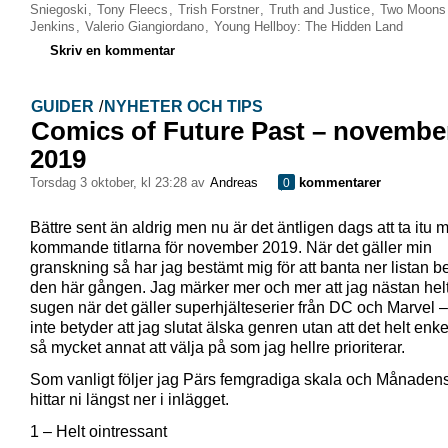
Sniegoski
,
Tony Fleecs
,
Trish Forstner
,
Truth and Justice
,
Two Moons
Jenkins
,
Valerio Giangiordano
,
Young Hellboy: The Hidden Land
Skriv en kommentar
GUIDER
/
NYHETER OCH TIPS
Comics of Future Past – novembe
2019
torsdag 3 oktober, kl 23:28 av
Andreas
kommentarer
0
Bättre sent än aldrig men nu är det äntligen dags att ta itu 
kommande titlarna för november 2019. När det gäller min
granskning så har jag bestämt mig för att banta ner listan be
den här gången. Jag märker mer och mer att jag nästan helt
sugen när det gäller superhjälteserier från DC och Marvel – 
inte betyder att jag slutat älska genren utan att det helt enke
så mycket annat att välja på som jag hellre prioriterar.
Som vanligt följer jag Pärs femgradiga skala och Månadens
hittar ni längst ner i inlägget.
1 – Helt ointressant