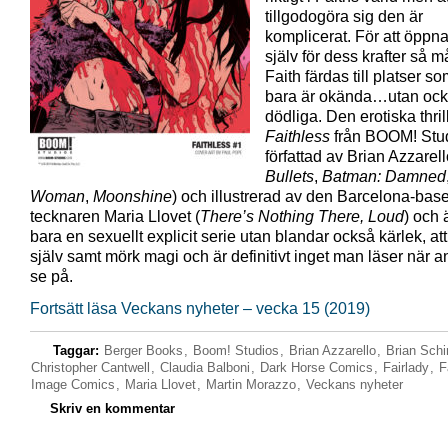
tillgodogöra sig den är
komplicerat. För att öppn
själv för dess krafter så m
Faith färdas till platser so
bara är okända…utan oc
dödliga. Den erotiska thril
Faithless
från BOOM! Stud
författad av Brian Azzarell
Bullets
,
Batman: Damned
Woman
,
Moonshine
) och illustrerad av den Barcelona-bas
tecknaren Maria Llovet (
There’s Nothing There,
Loud
) och 
bara en sexuellt explicit serie utan blandar också kärlek, att 
själv samt mörk magi och är definitivt inget man läser när 
se på.
Fortsätt läsa Veckans nyheter – vecka 15 (2019)
Taggar:
Berger Books
,
Boom! Studios
,
Brian Azzarello
,
Brian Schi
Christopher Cantwell
,
Claudia Balboni
,
Dark Horse Comics
,
Fairlady
,
F
Image Comics
,
Maria Llovet
,
Martin Morazzo
,
Veckans nyheter
Skriv en kommentar