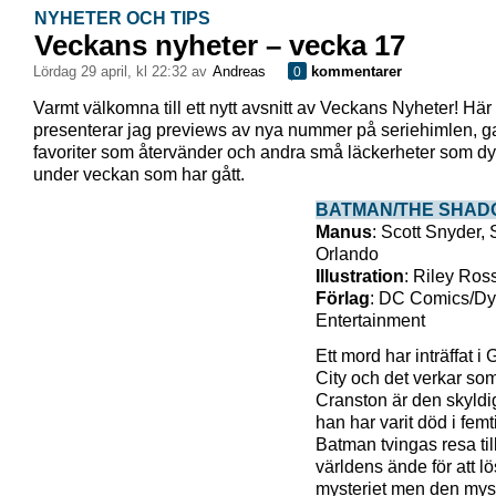
NYHETER OCH TIPS
Veckans nyheter – vecka 17
lördag 29 april, kl 22:32 av
Andreas
kommentarer
0
Varmt välkomna till ett nytt avsnitt av Veckans Nyheter! Här
presenterar jag previews av nya nummer på seriehimlen, 
favoriter som återvänder och andra små läckerheter som dy
under veckan som har gått.
BATMAN/THE SHAD
Manus
: Scott Snyder, 
Orlando
Illustration
: Riley Ro
Förlag
: DC Comics/Dy
Entertainment
Ett mord har inträffat i
City och det verkar s
Cranston är den skyl
han har varit död i femti
Batman tvingas resa til
världens ände för att l
mysteriet men den mys