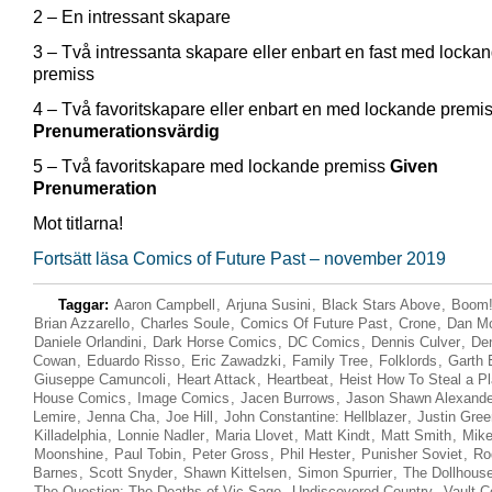
2 – En intressant skapare
3 – Två intressanta skapare eller enbart en fast med locka
premiss
4 – Två favoritskapare eller enbart en med lockande premi
Prenumerationsvärdig
5 – Två favoritskapare med lockande premiss
Given
Prenumeration
Mot titlarna!
Fortsätt läsa Comics of Future Past – november 2019
Taggar:
Aaron Campbell
,
Arjuna Susini
,
Black Stars Above
,
Boom!
Brian Azzarello
,
Charles Soule
,
Comics Of Future Past
,
Crone
,
Dan M
Daniele Orlandini
,
Dark Horse Comics
,
DC Comics
,
Dennis Culver
,
De
Cowan
,
Eduardo Risso
,
Eric Zawadzki
,
Family Tree
,
Folklords
,
Garth 
Giuseppe Camuncoli
,
Heart Attack
,
Heartbeat
,
Heist How To Steal a Pl
House Comics
,
Image Comics
,
Jacen Burrows
,
Jason Shawn Alexande
Lemire
,
Jenna Cha
,
Joe Hill
,
John Constantine: Hellblazer
,
Justin Gre
Killadelphia
,
Lonnie Nadler
,
Maria Llovet
,
Matt Kindt
,
Matt Smith
,
Mike
Moonshine
,
Paul Tobin
,
Peter Gross
,
Phil Hester
,
Punisher Soviet
,
Ro
Barnes
,
Scott Snyder
,
Shawn Kittelsen
,
Simon Spurrier
,
The Dollhous
The Question: The Deaths of Vic Sage
,
Undiscovered Country
,
Vault 