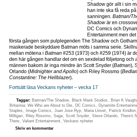
Shadow gör allt i sin ma
han inte ska få reda på
sanningen.
Batman/Th
Shadow
är en crossov
DC Comics och Dynam
Entertainment men det 
första gången som pulplegenden The Shadow och Gotham
maskerade beskyddare Batman möts i samma serie. Skill
mellan mötena i
Batman
#253 (1973) och #259 (1974) är do
den här gången handlar det om en sexdelad följetong och a
männen bakom är inga mindre än Scott Snyder (
Batman
), 
Orlando (
Midnighter and Apollo
) och Riley Rossmo (
Bedla
Constantine: The Hellblazer
).
Fortsätt läsa Veckans nyheter – vecka 17
Taggar:
Batman/The Shadow
,
Black Mask Studios
,
Brian K Vaugh
Britannia: We Who are About to Die
,
DC Comics
,
Dynamite Entertainm
Staples
,
Image Comics
,
Juan Jose Ryp
,
Maria Llovet
,
Patrick Kindlon
Milligan
,
Riley Rossmo
,
Saga
,
Scott Snyder
,
Steve Orlando
,
There's N
There
,
Valiant Entertainment
,
Veckans nyheter
Skriv en kommentar