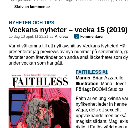
Skriv en kommentar
NYHETER OCH TIPS
Veckans nyheter – vecka 15 (2019)
lördag 13 april, kl 23:21 av
Andreas
kommentarer
0
Varmt välkomna till ett nytt avsnitt av Veckans Nyheter! Här
presenterar jag previews av nya nummer på seriehimlen, 
favoriter som återvänder och andra små läckerheter som dy
under veckan som har gått.
FAITHLESS #1
Manus
: Brian Azzarello
Illustration
: Maria Llovet
Förlag
: BOOM! Studios
Faith är en ung kvinna va
nyfikenhet leder in henne 
vägar, dels ett sexuellt
uppvaknande men också 
magiskt sådant. Magi exis
riktigt i Faiths värld men at