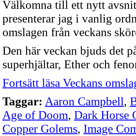
Välkomna till ett nytt avsn
presenterar jag i vanlig or
omslagen från veckans skörd
Den här veckan bjuds det p
superhjältar, Ether och fe
Fortsätt läsa Veckans omsla
Taggar:
Aaron Campbell
,
B
Age of Doom
,
Dark Horse 
Copper Golems
,
Image Com