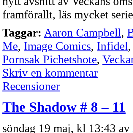
nytt avsnitt av Veckans omsl
framförallt, läs mycket serie
Taggar:
Aaron Campbell
,
B
Me
,
Image Comics
,
Infidel
Pornsak Pichetshote
,
Veckan
Skriv en kommentar
Recensioner
The Shadow # 8 – 11
söndag 19 maj, kl 13:43 av