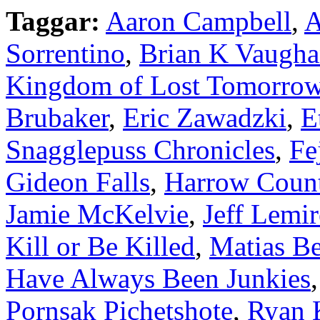
Taggar:
Aaron Campbell
,
A
Sorrentino
,
Brian K Vaugh
Kingdom of Lost Tomorro
Brubaker
,
Eric Zawadzki
,
E
Snagglepuss Chronicles
,
Fe
Gideon Falls
,
Harrow Coun
Jamie McKelvie
,
Jeff Lemir
Kill or Be Killed
,
Matias Be
Have Always Been Junkies
Pornsak Pichetshote
,
Ryan 