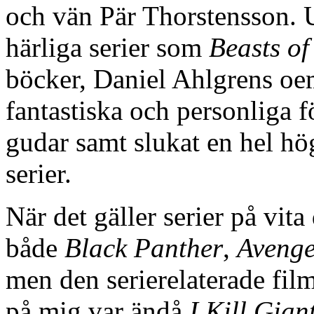
och vän Pär Thorstensson. U
härliga serier som
Beasts o
böcker, Daniel Ahlgrens oe
fantastiska och personliga 
gudar samt slukat en hel h
serier.
När det gäller serier på vita
både
Black Panther
,
Avenge
men den serierelaterade fi
på mig var ändå
I Kill Gian