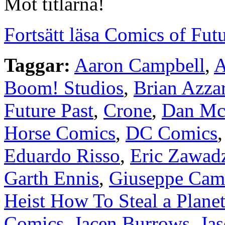
Mot titlarna!
Fortsätt läsa Comics of Fu
Taggar:
Aaron Campbell
,
A
Boom! Studios
,
Brian Azzar
Future Past
,
Crone
,
Dan Mc
Horse Comics
,
DC Comics
Eduardo Risso
,
Eric Zawad
Garth Ennis
,
Giuseppe Cam
Heist How To Steal a Plane
Comics
,
Jacen Burrows
,
Ja