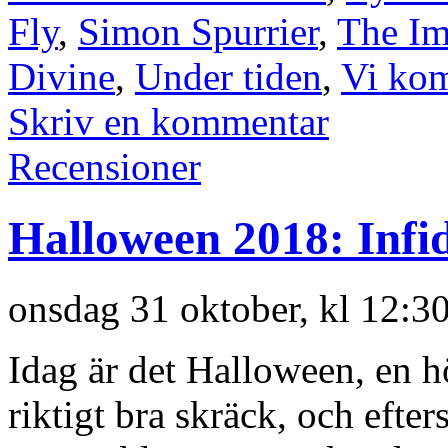
Fly
,
Simon Spurrier
,
The Im
Divine
,
Under tiden
,
Vi kom
Skriv en kommentar
Recensioner
Halloween 2018: Infide
onsdag 31 oktober, kl 12:3
Idag är det Halloween, en hö
riktigt bra skräck, och eft