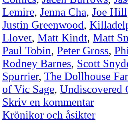
Lemire
,
Jenna Cha
,
Joe Hill
Justin Greenwood
,
Killadel
Llovet
,
Matt Kindt
,
Matt S
Paul Tobin
,
Peter Gross
,
Phi
Rodney Barnes
,
Scott Snyd
Spurrier
,
The Dollhouse Fa
of Vic Sage
,
Undiscovered 
Skriv en kommentar
Krönikor och åsikter