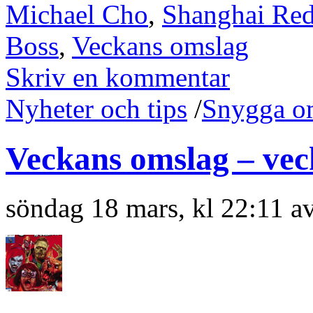
Michael Cho
,
Shanghai Re
Boss
,
Veckans omslag
Skriv en kommentar
Nyheter och tips
/
Snygga o
Veckans omslag – vec
söndag 18 mars, kl 22:11 a