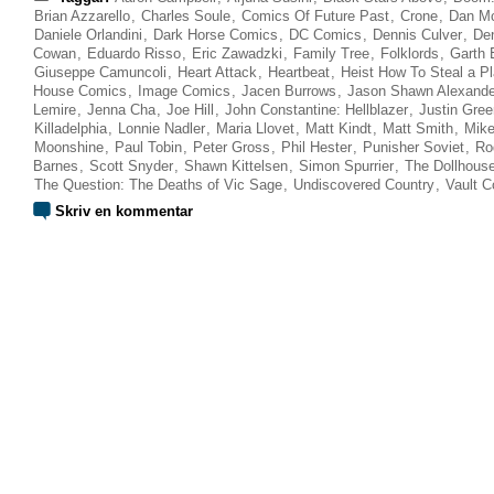
Brian Azzarello
,
Charles Soule
,
Comics Of Future Past
,
Crone
,
Dan M
Daniele Orlandini
,
Dark Horse Comics
,
DC Comics
,
Dennis Culver
,
De
Cowan
,
Eduardo Risso
,
Eric Zawadzki
,
Family Tree
,
Folklords
,
Garth 
Giuseppe Camuncoli
,
Heart Attack
,
Heartbeat
,
Heist How To Steal a Pl
House Comics
,
Image Comics
,
Jacen Burrows
,
Jason Shawn Alexande
Lemire
,
Jenna Cha
,
Joe Hill
,
John Constantine: Hellblazer
,
Justin Gre
Killadelphia
,
Lonnie Nadler
,
Maria Llovet
,
Matt Kindt
,
Matt Smith
,
Mike
Moonshine
,
Paul Tobin
,
Peter Gross
,
Phil Hester
,
Punisher Soviet
,
Ro
Barnes
,
Scott Snyder
,
Shawn Kittelsen
,
Simon Spurrier
,
The Dollhous
The Question: The Deaths of Vic Sage
,
Undiscovered Country
,
Vault 
Skriv en kommentar