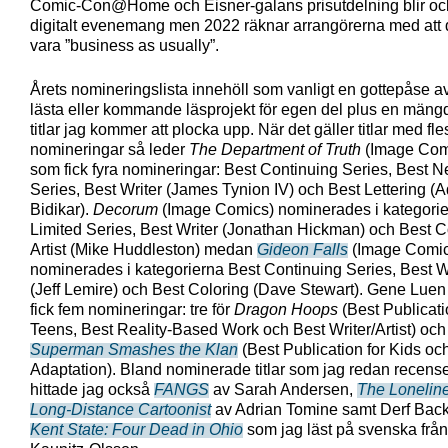
Comic-Con@Home och Eisner-galans prisutdelning blir ock
digitalt evenemang men 2022 räknar arrangörerna med att 
vara ”business as usually”.
Årets nomineringslista innehöll som vanligt en gottepåse a
lästa eller kommande läsprojekt för egen del plus en mängd
titlar jag kommer att plocka upp. När det gäller titlar med fle
nomineringar så leder
The Department of Truth
(Image Com
som fick fyra nomineringar: Best Continuing Series, Best 
Series, Best Writer (James Tynion IV) och Best Lettering (A
Bidikar).
Decorum
(Image Comics) nominerades i kategorie
Limited Series, Best Writer (Jonathan Hickman) och Best 
Artist (Mike Huddleston) medan
Gideon Falls
(Image Comic
nominerades i kategorierna Best Continuing Series, Best W
(Jeff Lemire) och Best Coloring (Dave Stewart). Gene Lue
fick fem nomineringar: tre för
Dragon Hoops
(Best Publicati
Teens, Best Reality-Based Work och Best Writer/Artist) och 
Superman Smashes the Klan
(Best Publication for Kids oc
Adaptation). Bland nominerade titlar som jag redan recense
hittade jag också
FANGS
av Sarah Andersen,
The Loneline
Long-Distance Cartoonist
av Adrian Tomine samt Derf Back
Kent State: Four Dead in Ohio
som jag läst på svenska från