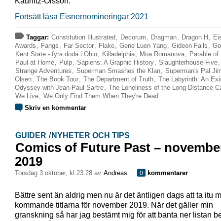
Kaunitz-Olsson.
Fortsätt läsa Eisnernomineringar 2021
Taggar:
Constitution Illustrated
,
Decorum
,
Dragman
,
Dragon H
,
Ei
Awards
,
Fangs
,
Far Sector
,
Flake
,
Gene Luen Yang
,
Gideon Falls
,
Gob
Kent State - fyra döda i Ohio
,
Killadelphia
,
Moa Romanova
,
Parable of
Paul at Home
,
Pulp
,
Sapiens: A Graphic History
,
Slaughterhouse-Five
Strange Adventures
,
Superman Smashes the Klan
,
Superman's Pal J
Olsen
,
The Book Tour
,
The Department of Truth
,
The Labyrinth: An Exis
Odyssey with Jean-Paul Sartre
,
The Loneliness of the Long-Distance Ca
We Live
,
We Only Find Them When They're Dead
Skriv en kommentar
GUIDER
/
NYHETER OCH TIPS
Comics of Future Past – novembe
2019
torsdag 3 oktober, kl 23:28 av
Andreas
kommentarer
0
Bättre sent än aldrig men nu är det äntligen dags att ta itu 
kommande titlarna för november 2019. När det gäller min
granskning så har jag bestämt mig för att banta ner listan be