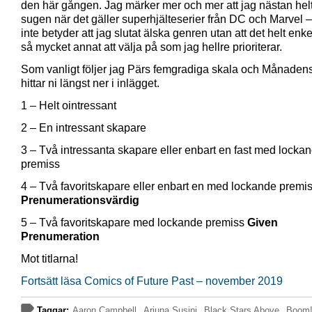
den här gången. Jag märker mer och mer att jag nästan helt
sugen när det gäller superhjälteserier från DC och Marvel – 
inte betyder att jag slutat älska genren utan att det helt enke
så mycket annat att välja på som jag hellre prioriterar.
Som vanligt följer jag Pärs femgradiga skala och Månadens
hittar ni längst ner i inlägget.
1 – Helt ointressant
2 – En intressant skapare
3 – Två intressanta skapare eller enbart en fast med locka
premiss
4 – Två favoritskapare eller enbart en med lockande premi
Prenumerationsvärdig
5 – Två favoritskapare med lockande premiss
Given
Prenumeration
Mot titlarna!
Fortsätt läsa Comics of Future Past – november 2019
Taggar:
Aaron Campbell
,
Arjuna Susini
,
Black Stars Above
,
Boom!