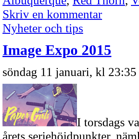
Albuquerque
,
Red Thorn
,
V
Skriv en kommentar
Nyheter och tips
Image Expo 2015
söndag 11 januari, kl 23:35
I torsdags va
årets seriehöjdpunkter, nä