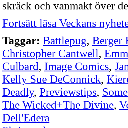
skräck och vanmakt över de
Fortsätt läsa Veckans nyhet
Taggar:
Battlepug
,
Berger
Christopher Cantwell
,
Emma
Culbard
,
Image Comics
,
Ja
Kelly Sue DeConnick
,
Kier
Deadly
,
Previewstips
,
Somet
The Wicked+The Divine
,
V
Dell'Edera