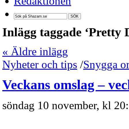
Redaktionen
SÖK
Inlägg taggade ‘Pretty 
« Äldre inlägg
Nyheter och tips
/
Snygga o
Veckans omslag – vec
söndag 10 november, kl 20