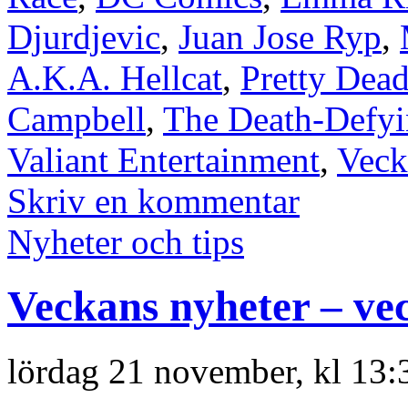
Djurdjevic
,
Juan Jose Ryp
,
A.K.A. Hellcat
,
Pretty Dead
Campbell
,
The Death-Defyi
Valiant Entertainment
,
Veck
Skriv en kommentar
Nyheter och tips
Veckans nyheter – ve
lördag 21 november, kl 13: