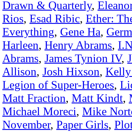
Drawn & Quarterly
,
Eleano
Rios
,
Esad Ribic
,
Ether: Th
Everything
,
Gene Ha
,
Germa
Harleen
,
Henry Abrams
,
I.N
Abrams
,
James Tynion IV
,
Allison
,
Josh Hixson
,
Kell
Legion of Super-Heroes
,
Li
Matt Fraction
,
Matt Kindt
,
Michael Moreci
,
Mike Nort
November
,
Paper Girls
,
Plo