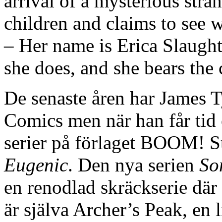
arrival of a mysterious stra
children and claims to see w
– Her name is Erica Slaughte
she does, and she bears the
De senaste åren har James Ty
Comics men när han får tid
serier på förlaget BOOM! 
Eugenic
. Den nya serien
So
en renodlad skräckserie dä
är själva Archer’s Peak, en 