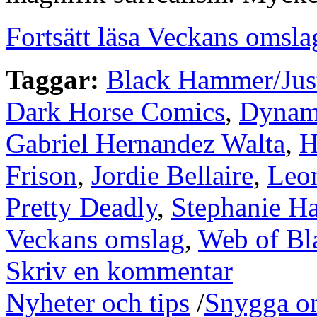
Fortsätt läsa Veckans omsla
Taggar:
Black Hammer/Jus
Dark Horse Comics
,
Dynami
Gabriel Hernandez Walta
,
H
Frison
,
Jordie Bellaire
,
Leo
Pretty Deadly
,
Stephanie H
Veckans omslag
,
Web of B
Skriv en kommentar
Nyheter och tips
/
Snygga o