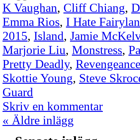
K Vaughan
,
Cliff Chiang
,
D
Emma Rios
,
I Hate Fairyla
2015
,
Island
,
Jamie McKelv
Marjorie Liu
,
Monstress
,
Pa
Pretty Deadly
,
Revengeanc
Skottie Young
,
Steve Skroc
Guard
Skriv en kommentar
« Äldre inlägg