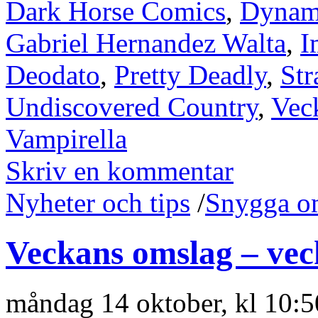
Dark Horse Comics
,
Dynami
Gabriel Hernandez Walta
,
I
Deodato
,
Pretty Deadly
,
Str
Undiscovered Country
,
Vec
Vampirella
Skriv en kommentar
Nyheter och tips
/
Snygga o
Veckans omslag – vec
måndag 14 oktober, kl 10: