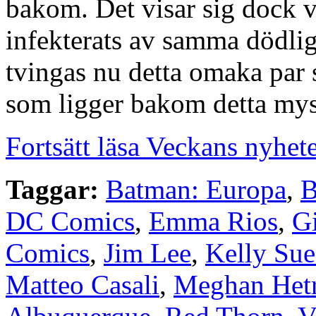
bakom. Det visar sig dock v
infekterats av samma dödlig
tvingas nu detta omaka par 
som ligger bakom detta mys
Fortsätt läsa Veckans nyhet
Taggar:
Batman: Europa
,
B
DC Comics
,
Emma Rios
,
G
Comics
,
Jim Lee
,
Kelly Su
Matteo Casali
,
Meghan Hetr