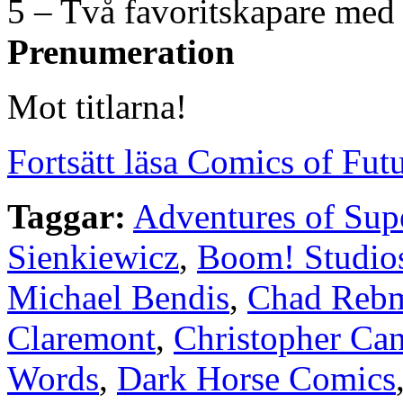
5 – Två favoritskapare med
Prenumeration
Mot titlarna!
Fortsätt läsa Comics of Fut
Taggar:
Adventures of Su
Sienkiewicz
,
Boom! Studio
Michael Bendis
,
Chad Reb
Claremont
,
Christopher Can
Words
,
Dark Horse Comics