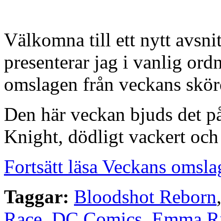
Välkomna till ett nytt avsn
presenterar jag i vanlig or
omslagen från veckans skörd
Den här veckan bjuds det på
Knight, dödligt vackert och
Fortsätt läsa Veckans omsla
Taggar:
Bloodshot Reborn
Race
,
DC Comics
,
Emma R