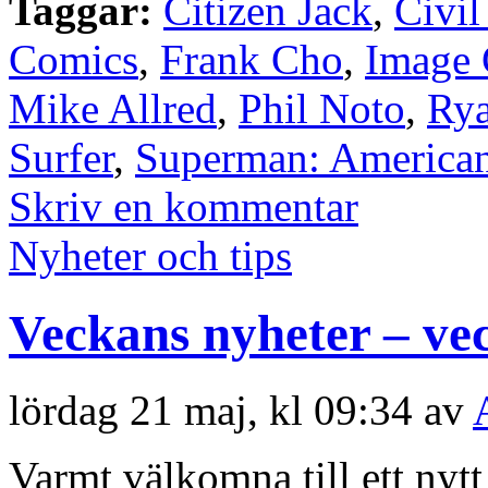
Taggar:
Citizen Jack
,
Civil
Comics
,
Frank Cho
,
Image 
Mike Allred
,
Phil Noto
,
Ry
Surfer
,
Superman: American
Skriv en kommentar
Nyheter och tips
Veckans nyheter – ve
lördag 21 maj, kl 09:34 av
Varmt välkomna till ett nyt