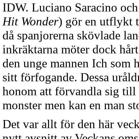
IDW. Luciano Saracino och A
Hit Wonder
) gör en utflykt
då spanjorerna skövlade la
inkräktarna möter dock hår
den unge mannen Ich som har
sitt förfogande. Dessa uråld
honom att förvandla sig till 
monster men kan en man sto
Det var allt för den här vec
nytt avsnitt av Veckans omsl