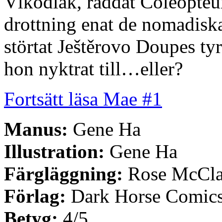
Vlkodlak, räddat Coleopteu
drottning enat de nomadis
störtat Ještěrovo Doupes tyr
hon nyktrat till…eller?
Fortsätt läsa Mae #1
Manus:
Gene Ha
Illustration:
Gene Ha
Färgläggning:
Rose McCla
Förlag:
Dark Horse Comic
Betyg:
4/5