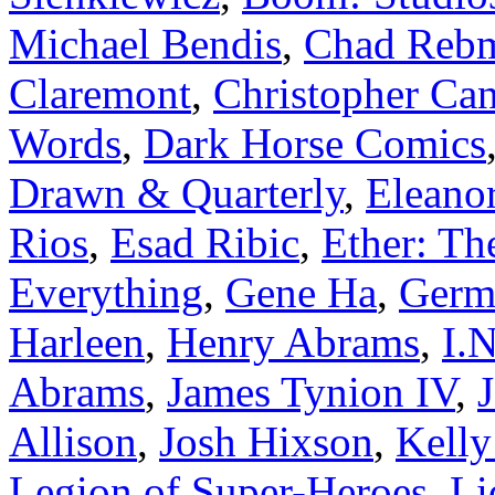
Michael Bendis
,
Chad Reb
Claremont
,
Christopher Can
Words
,
Dark Horse Comics
Drawn & Quarterly
,
Eleano
Rios
,
Esad Ribic
,
Ether: Th
Everything
,
Gene Ha
,
Germa
Harleen
,
Henry Abrams
,
I.N
Abrams
,
James Tynion IV
,
Allison
,
Josh Hixson
,
Kell
Legion of Super-Heroes
,
Li