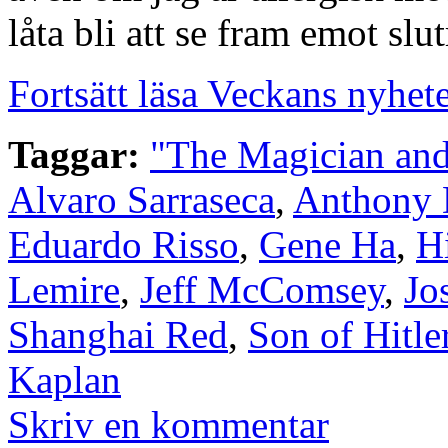
låta bli att se fram emot slu
Fortsätt läsa Veckans nyhet
Taggar:
"The Magician and
Alvaro Sarraseca
,
Anthony 
Eduardo Risso
,
Gene Ha
,
Hi
Lemire
,
Jeff McComsey
,
Jo
Shanghai Red
,
Son of Hitle
Kaplan
Skriv en kommentar