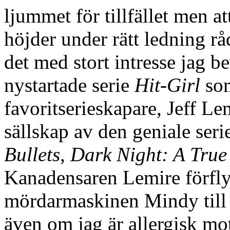
ljummet för tillfället men a
höjder under rätt ledning rå
det med stort intresse jag b
nystartade serie
Hit-Girl
som
favoritserieskapare, Jeff L
sällskap av den geniale ser
Bullets
,
Dark Night: A True
Kanadensaren Lemire förflyt
mördarmaskinen Mindy till 
även om jag är allergisk mot