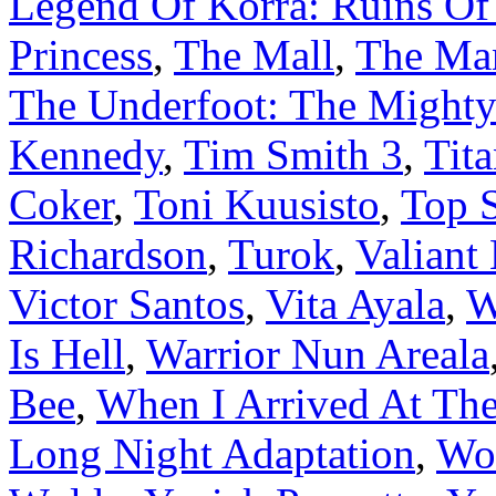
Legend Of Korra: Ruins Of
Princess
,
The Mall
,
The Man
The Underfoot: The Might
Kennedy
,
Tim Smith 3
,
Tit
Coker
,
Toni Kuusisto
,
Top S
Richardson
,
Turok
,
Valiant
Victor Santos
,
Vita Ayala
,
W
Is Hell
,
Warrior Nun Areala
Bee
,
When I Arrived At The
Long Night Adaptation
,
Wo