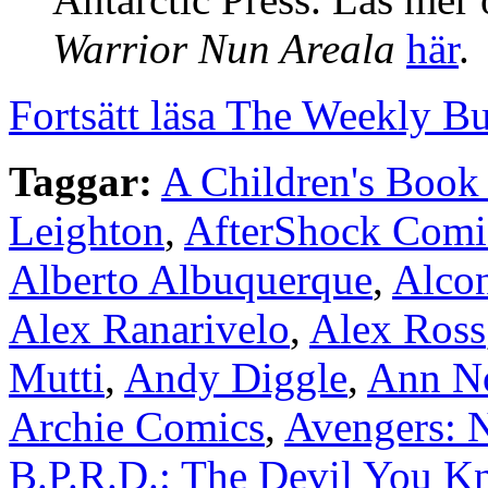
Warrior Nun Areala
här
.
Fortsätt läsa The Weekly B
Taggar:
A Children's Boo
Leighton
,
AfterShock Comi
Alberto Albuquerque
,
Alco
Alex Ranarivelo
,
Alex Ross
Mutti
,
Andy Diggle
,
Ann No
Archie Comics
,
Avengers:
B.P.R.D.: The Devil You K