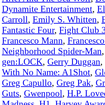
Dynamite Entertainment
,
El
Carroll
,
Emily S. Whitten
,
Fantastic Four
,
Fight Club 
Francesco Mann
,
Francesc
Neighborhood Spider-Man
gen:LOCK
,
Gerry Duggan
,
With No Name: A1Shot
,
Gl
Greg Capullo
,
Greg Pak
,
Gr
Guts
,
Gwenpool
,
H.P. Love
Madness
,
H1
,
Harvey Awar