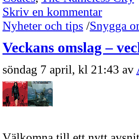
Skriv en kommentar
Nyheter och tips
/
Snygga o
Veckans omslag – vec
söndag 7 april, kl 21:43 av
Välkomna till ett nytt avsn