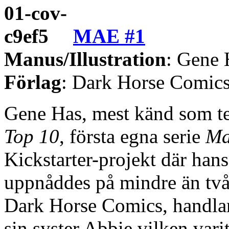
MAE #1
Manus/Illustration
: Gene 
Förlag
: Dark Horse Comic
Gene Has, mest känd som te
Top 10
, första egna serie
Ma
Kickstarter-projekt där ha
uppnåddes på mindre än två 
Dark Horse Comics, handla
sin syster Abbie vilken vari