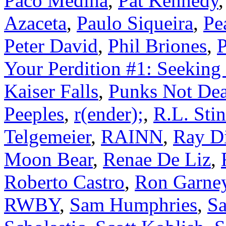
Paco Medina
,
Pat Kennedy
Azaceta
,
Paulo Siqueira
,
Pe
Peter David
,
Phil Briones
,
P
Your Perdition #1: Seeking
Kaiser Falls
,
Punks Not Dea
Peeples
,
r(ender);
,
R.L. Sti
Telgemeier
,
RAINN
,
Ray Di
Moon Bear
,
Renae De Liz
,
Roberto Castro
,
Ron Garne
RWBY
,
Sam Humphries
,
Sa