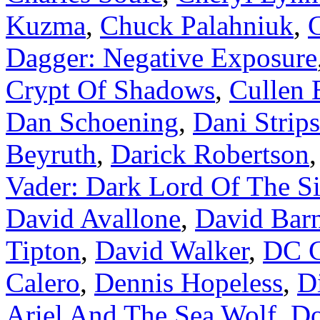
Kuzma
,
Chuck Palahniuk
,
Dagger: Negative Exposure
Crypt Of Shadows
,
Cullen
Dan Schoening
,
Dani Strips
Beyruth
,
Darick Robertson
Vader: Dark Lord Of The Si
David Avallone
,
David Barn
Tipton
,
David Walker
,
DC 
Calero
,
Dennis Hopeless
,
D
Ariel And The Sea Wolf
,
Do