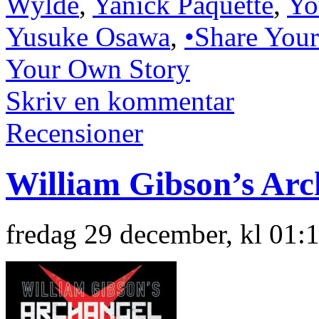
Wylde
,
Yanick Paquette
,
Yo
Yusuke Osawa
,
•Share Your
Your Own Story
Skriv en kommentar
Recensioner
William Gibson’s Arc
fredag 29 december, kl 01: