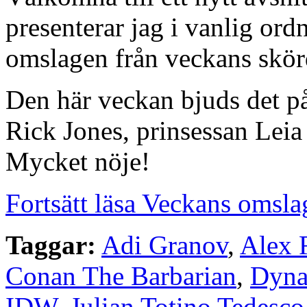
presenterar jag i vanlig or
omslagen från veckans skörd
Den här veckan bjuds det p
Rick Jones, prinsessan Leia 
Mycket nöje!
Fortsätt läsa Veckans omsla
Taggar:
Adi Granov
,
Alex 
Conan The Barbarian
,
Dyna
IDW
,
Julian Totino Tedesco