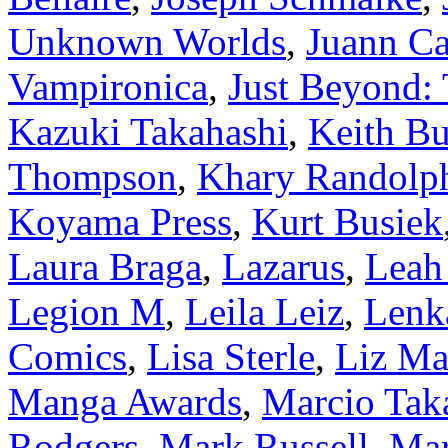
Unknown Worlds
,
Juann Ca
Vampironica
,
Just Beyond:
Kazuki Takahashi
,
Keith Bu
Thompson
,
Khary Randolp
Koyama Press
,
Kurt Busiek
Laura Braga
,
Lazarus
,
Leah
Legion M
,
Leila Leiz
,
Lenk
Comics
,
Lisa Sterle
,
Liz M
Manga Awards
,
Marcio Tak
Rodgers
,
Mark Russell
,
Mar