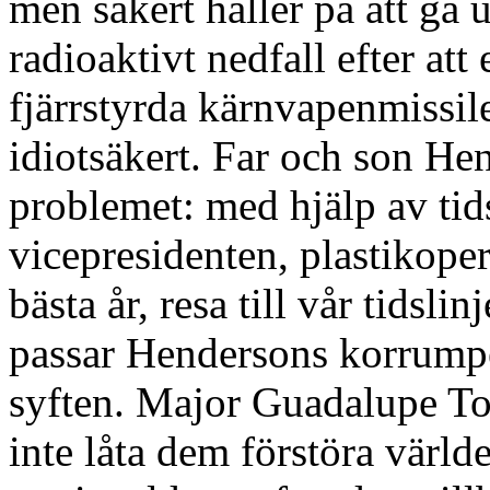
men säkert håller på att gå u
radioaktivt nedfall efter att
fjärrstyrda kärnvapenmissiler
idiotsäkert. Far och son He
problemet: med hjälp av tid
vicepresidenten, plastikopere
bästa år, resa till vår tidsli
passar Hendersons korrump
syften. Major Guadalupe Tor
inte låta dem förstöra värld