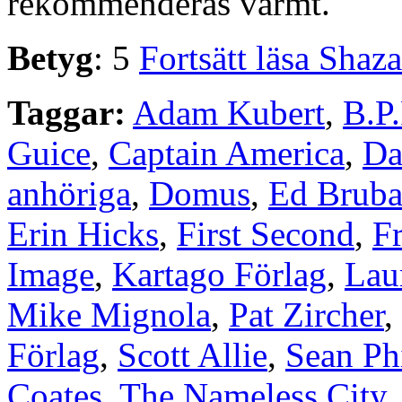
rekommenderas varmt.
Betyg
: 5
Fortsätt läsa Shaz
Taggar:
Adam Kubert
,
B.P
Guice
,
Captain America
,
Da
anhöriga
,
Domus
,
Ed Bruba
Erin Hicks
,
First Second
,
F
Image
,
Kartago Förlag
,
Lau
Mike Mignola
,
Pat Zircher
,
Förlag
,
Scott Allie
,
Sean Phi
Coates
,
The Nameless City