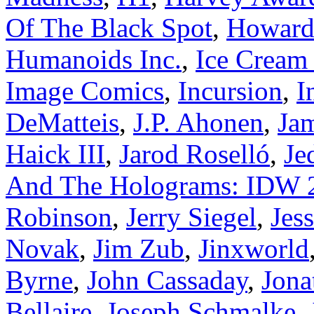
Of The Black Spot
,
Howard
Humanoids Inc.
,
Ice Cream
Image Comics
,
Incursion
,
I
DeMatteis
,
J.P. Ahonen
,
Ja
Haick III
,
Jarod Roselló
,
Je
And The Holograms: IDW 
Robinson
,
Jerry Siegel
,
Jes
Novak
,
Jim Zub
,
Jinxworld
Byrne
,
John Cassaday
,
Jona
Bellaire
,
Joseph Schmalke
,