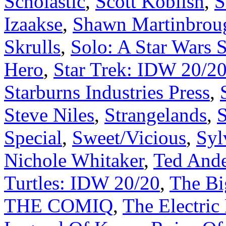
Scholastic
,
Scott Koblish
,
S
Izaakse
,
Shawn Martinbrou
Skrulls
,
Solo: A Star Wars S
Hero
,
Star Trek: IDW 20/2
Starburns Industries Press
,
Steve Niles
,
Strangelands
,
Special
,
Sweet/Vicious
,
Syl
Nichole Whitaker
,
Ted And
Turtles: IDW 20/20
,
The Bi
THE COMIQ
,
The Electric