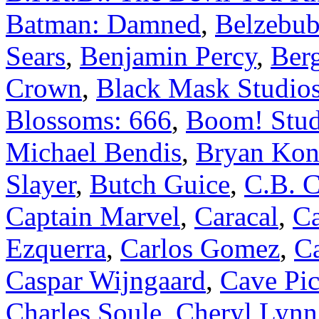
Batman: Damned
,
Belzebub
Sears
,
Benjamin Percy
,
Ber
Crown
,
Black Mask Studio
Blossoms: 666
,
Boom! Stud
Michael Bendis
,
Bryan Kon
Slayer
,
Butch Guice
,
C.B. C
Captain Marvel
,
Caracal
,
Ca
Ezquerra
,
Carlos Gomez
,
C
Caspar Wijngaard
,
Cave Pic
Charles Soule
,
Cheryl Lynn