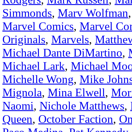
Simmonds
,
Marv Wolfman
Marvel Comics
,
Marvel Com
Originals
,
Marvels
,
Matthe
Michael Dante DiMartino
,
Michael Lark
,
Michael Moo
Michelle Wong
,
Mike John
Mignola
,
Mina Elwell
,
Mori
Naomi
,
Nichole Matthews
,
Queen
,
October Faction
,
O