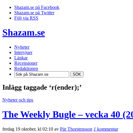
Shazam.se på Facebook
Shazam.se på Twitter
Följ via RSS
Shazam.se
Nyheter
Intervjuer
Länkar
Recensioner
Redaktionen
SÖK
Inlägg taggade ‘r(ender);’
Nyheter och tips
The Weekly Bugle – vecka 40 (2
fredag 19 oktober, kl 02:10 av
Pär Thorstensson
1
kommentar