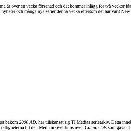
a är över en vecka försenad och det kommer inlägg för två veckor idag så
et nyheter och många nya serier denna vecka eftersom det har varit New
laget bakom
2000 AD
, har tillskansat sig TI Medias seriearkiv. Detta inn
ttigheterna till det. Med i arkivet finns även
Comic Cuts
som gavs ut