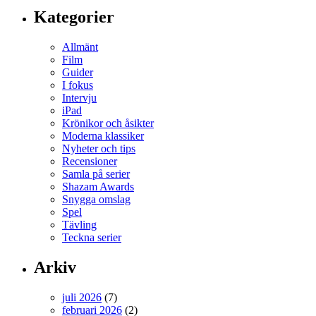
Kategorier
Allmänt
Film
Guider
I fokus
Intervju
iPad
Krönikor och åsikter
Moderna klassiker
Nyheter och tips
Recensioner
Samla på serier
Shazam Awards
Snygga omslag
Spel
Tävling
Teckna serier
Arkiv
juli 2026
(7)
februari 2026
(2)