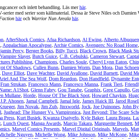
ngcancer och inlett behandling. Läs mer
här
.
 TV-serier med serier som källmaterial. Dessa är Steve Niles och Damie
Faction
här
och
Warrior Nun Areala
här
.
on
,
AfterShock Comics
,
Afua Richardson
,
Al Ewing
,
Alberto Albuquer
i
,
Appalachian Apocalypse
,
Archie Comics
,
Avengers: No Road Home
jamin Percy
,
Berger Books
,
Billy Tucci
,
Black Crown
,
Black Mask St
Vampire Slayer
,
Butch Guice
,
C.B. Cebulski
,
Cameron Stewart
,
Capta
tures Publishing
,
Champions
,
Charles Soule
,
Cheryl Lynn Eaton
,
Chip
ypt Of Shadows
,
Cullen Bunn
,
Damien Worm
,
Dan Mora
,
Dan Schoen
,
Dave Elliot
,
Dave Wachter
,
David Avallone
,
David Barnett
,
David Me
 Ariel And The Sea Wolf
,
Dom Reardon
,
Don Handfield
,
Dynamite Ent
,
Fran Strukan
,
Francesco Mann
,
Francesco Manna
,
Frank Tieri
,
Friend
 Name: A1Shot
,
Glenn Fabry
,
Gou Tanabe
,
Graphix
,
Greg Capullo
,
Gr
en Mullane
,
Horde
,
House Of The Black Spot
,
Howard Chaykin
,
Hugo
,
J.P. Ahonen
,
Jamal Campbell
,
Jamal Igle
,
James Haick III
,
Jarod Rosel
Krueger
,
Jim Novak
,
Jim Zub
,
Jinxworld
,
Jock
,
Joe Quinones
,
John By
l
,
Jughead: The Hunger Vs. Vampironica
,
Just Beyond: The Scare Sch
a Press
,
Kurt Busiek
,
Kwanza Osajyefo
,
Kyle Baker
,
Laura Braga
,
La
t
,
Lunch Quest
,
Manga Awards
,
Marcio Takara
,
Marguerite Bennett
,
M
omics
,
Marvel Comics Presents
,
Marvel Digital Originals
,
Marvels
,
Mat
Michelle Nguyen
,
Michelle Wong
,
Mike Johnson
,
Mike McKone
,
Mike