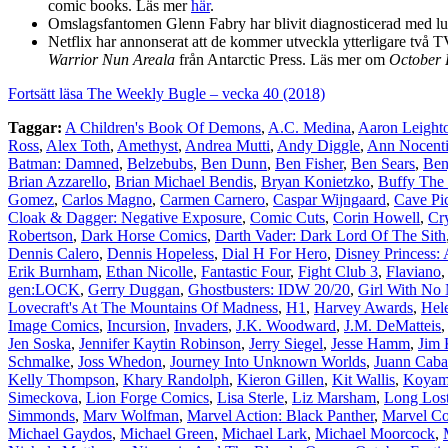
comic books. Läs mer
här
.
Omslagsfantomen Glenn Fabry har blivit diagnosticerad med lu
Netflix har annonserat att de kommer utveckla ytterligare två
Warrior Nun Areala
från Antarctic Press. Läs mer om
October 
Fortsätt läsa The Weekly Bugle – vecka 40 (2018)
Taggar:
A Children's Book Of Demons
,
A.C. Medina
,
Aaron Leight
Ross
,
Alex Toth
,
Amethyst
,
Andrea Mutti
,
Andy Diggle
,
Ann Nocent
Batman: Damned
,
Belzebubs
,
Ben Dunn
,
Ben Fisher
,
Ben Sears
,
Ben
Brian Azzarello
,
Brian Michael Bendis
,
Bryan Konietzko
,
Buffy The 
Gomez
,
Carlos Magno
,
Carmen Carnero
,
Caspar Wijngaard
,
Cave Pic
Cloak & Dagger: Negative Exposure
,
Comic Cuts
,
Corin Howell
,
Cr
Robertson
,
Dark Horse Comics
,
Darth Vader: Dark Lord Of The Sith
Dennis Calero
,
Dennis Hopeless
,
Dial H For Hero
,
Disney Princess:
Erik Burnham
,
Ethan Nicolle
,
Fantastic Four
,
Fight Club 3
,
Flaviano
gen:LOCK
,
Gerry Duggan
,
Ghostbusters: IDW 20/20
,
Girl With No
Lovecraft's At The Mountains Of Madness
,
H1
,
Harvey Awards
,
Hel
Image Comics
,
Incursion
,
Invaders
,
J.K. Woodward
,
J.M. DeMatteis
Jen Soska
,
Jennifer Kaytin Robinson
,
Jerry Siegel
,
Jesse Hamm
,
Jim 
Schmalke
,
Joss Whedon
,
Journey Into Unknown Worlds
,
Juann Caba
Kelly Thompson
,
Khary Randolph
,
Kieron Gillen
,
Kit Wallis
,
Koyam
Simeckova
,
Lion Forge Comics
,
Lisa Sterle
,
Liz Marsham
,
Long Los
Simmonds
,
Marv Wolfman
,
Marvel Action: Black Panther
,
Marvel C
Michael Gaydos
,
Michael Green
,
Michael Lark
,
Michael Moorcock
,