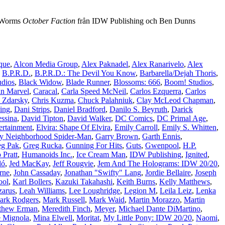
n Worms
October Faction
från IDW Publishing och Ben Dunns
que
,
Alcon Media Group
,
Alex Paknadel
,
Alex Ranarivelo
,
Alex
,
B.P.R.D.
,
B.P.R.D.: The Devil You Know
,
Barbarella/Dejah Thoris
,
udios
,
Black Widow
,
Blade Runner
,
Blossoms: 666
,
Boom! Studios
,
in Marvel
,
Caracal
,
Carla Speed McNeil
,
Carlos Ezquerra
,
Carlos
 Zdarsky
,
Chris Kuzma
,
Chuck Palahniuk
,
Clay McLeod Chapman
,
ing
,
Dani Strips
,
Daniel Bradford
,
Danilo S. Beyruth
,
Darick
ssina
,
David Tipton
,
David Walker
,
DC Comics
,
DC Primal Age
,
ertainment
,
Elvira: Shape Of Elvira
,
Emily Carroll
,
Emily S. Whitten
,
ly Neighborhood Spider-Man
,
Garry Brown
,
Garth Ennis
,
eg Pak
,
Greg Rucka
,
Gunning For Hits
,
Guts
,
Gwenpool
,
H.P.
 Pratt
,
Humanoids Inc.
,
Ice Cream Man
,
IDW Publishing
,
Ignited
,
ló
,
Jed MacKay
,
Jeff Rougvie
,
Jem And The Holograms: IDW 20/20
,
rne
,
John Cassaday
,
Jonathan "Swifty" Lang
,
Jordie Bellaire
,
Joseph
ool
,
Karl Bollers
,
Kazuki Takahashi
,
Keith Burns
,
Kelly Matthews
,
zarus
,
Leah Williams
,
Lee Loughridge
,
Legion M
,
Leila Leiz
,
Lenka
ark Rodgers
,
Mark Russell
,
Mark Waid
,
Martin Morazzo
,
Martin
thew Erman
,
Meredith Finch
,
Meyer
,
Michael Dante DiMartino
,
 Mignola
,
Mina Elwell
,
Moritat
,
My Little Pony: IDW 20/20
,
Naomi
,