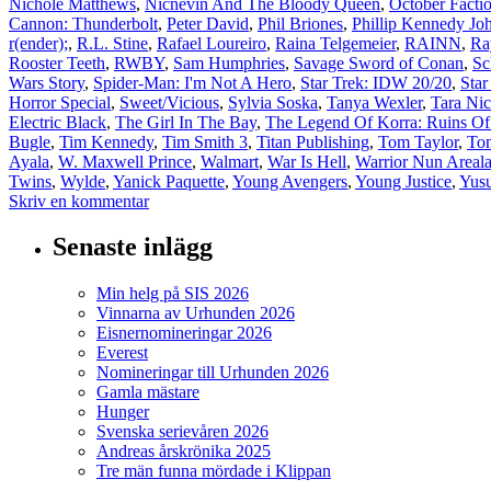
Nichole Matthews
,
Nicnevin And The Bloody Queen
,
October Facti
Cannon: Thunderbolt
,
Peter David
,
Phil Briones
,
Phillip Kennedy Jo
r(ender);
,
R.L. Stine
,
Rafael Loureiro
,
Raina Telgemeier
,
RAINN
,
Ra
Rooster Teeth
,
RWBY
,
Sam Humphries
,
Savage Sword of Conan
,
Sc
Wars Story
,
Spider-Man: I'm Not A Hero
,
Star Trek: IDW 20/20
,
Star
Horror Special
,
Sweet/Vicious
,
Sylvia Soska
,
Tanya Wexler
,
Tara Nic
Electric Black
,
The Girl In The Bay
,
The Legend Of Korra: Ruins Of
Bugle
,
Tim Kennedy
,
Tim Smith 3
,
Titan Publishing
,
Tom Taylor
,
To
Ayala
,
W. Maxwell Prince
,
Walmart
,
War Is Hell
,
Warrior Nun Areal
Twins
,
Wylde
,
Yanick Paquette
,
Young Avengers
,
Young Justice
,
Yus
Skriv en kommentar
Senaste inlägg
Min helg på SIS 2026
Vinnarna av Urhunden 2026
Eisnernomineringar 2026
Everest
Nomineringar till Urhunden 2026
Gamla mästare
Hunger
Svenska serievåren 2026
Andreas årskrönika 2025
Tre män funna mördade i Klippan