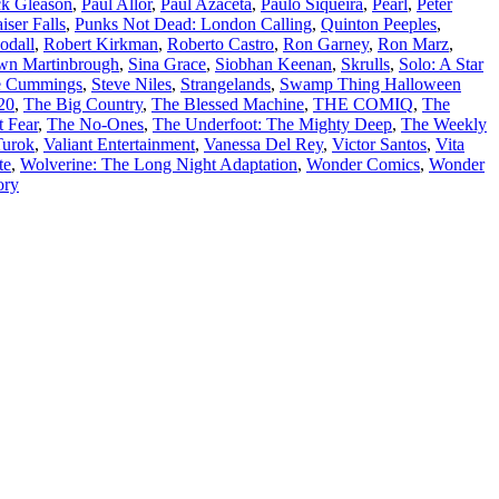
ck Gleason
,
Paul Allor
,
Paul Azaceta
,
Paulo Siqueira
,
Pearl
,
Peter
ser Falls
,
Punks Not Dead: London Calling
,
Quinton Peeples
,
odall
,
Robert Kirkman
,
Roberto Castro
,
Ron Garney
,
Ron Marz
,
wn Martinbrough
,
Sina Grace
,
Siobhan Keenan
,
Skrulls
,
Solo: A Star
e Cummings
,
Steve Niles
,
Strangelands
,
Swamp Thing Halloween
20
,
The Big Country
,
The Blessed Machine
,
THE COMIQ
,
The
 Fear
,
The No-Ones
,
The Underfoot: The Mighty Deep
,
The Weekly
Turok
,
Valiant Entertainment
,
Vanessa Del Rey
,
Victor Santos
,
Vita
te
,
Wolverine: The Long Night Adaptation
,
Wonder Comics
,
Wonder
ory