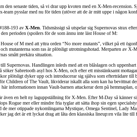
azam den senaste tiden, så vi drar upp kvoten med en X-Men-recension. 
x-team pysslar med nu för tiden (utöver att de är mitt uppe i någon kon
 #188-193 av
X-Men
. Tidsmässigt så utspelar sig Supernovas strax efte
 den perioden (spoilers för de som ännu inte läst House of M:
House of M med att yttra orden “No more mutants”, vilket på ett ögonbli
h mutanterna som ras är plötsligt utrotningshotad. Merparten av X-Men 
rnas smått prekära situation.
ill Supernovas. Handlingen inleds med att en blåslagen och uppenbart s
e så söker Sabretooth asyl hos X-Men, och efter ett misstänksamt mottaga
kor plötsligt dyker upp och introducerar sig själva som efterträdare ti
 för Children of The Vault, likviderar iskallt alla som kan ha bevittnat
här informationen innan Vault-barnen attackerar dem på hemmaplan, och 
är även en helt ny laguppställning för X-Men. Efter M-Day så känner s
lops Rogue mer eller mindre fria tyglar att sätta ihop sin egen special
d de mer otippade nykomlingarna Mystique, Omega Sentinel, Lady Maste
er jag det är ett lyckat drag att låta den klassiska lineup:en vila lite ti