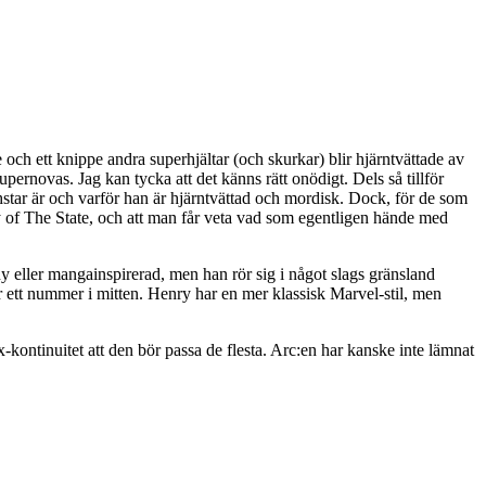
 och ett knippe andra superhjältar (och skurkar) blir hjärntvättade av
rnovas. Jag kan tycka att det känns rätt onödigt. Dels så tillför
thstar är och varför han är hjärntvättad och mordisk. Dock, för de som
my of The State, och att man får veta vad som egentligen hände med
toony eller mangainspirerad, men han rör sig i något slags gränsland
 ett nummer i mitten. Henry har en mer klassisk Marvel-stil, men
-kontinuitet att den bör passa de flesta. Arc:en har kanske inte lämnat