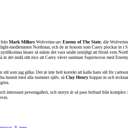
 från
Mark Millars
Wolverine-arc
Enemy of The State
, där Wolverine
light-medlemmen Northstar, och de är honom som Carey plockar in i Supe
a nytillkomna läsare så måste det vara smått omöjligt att förstå vem Nor
ör) så är det ändå rätt nice att Carey väver samman Supernovas med Ene
 stil som jag gillar. Det är inte helt korrekt att kalla hans stil för car
e ha hunnit med alla nummer själv, så
Clay Henry
hoppar in och tecknar
 göra.
h intressant persongalleri, och storyn är så pass befriad från komplex x
ovas.
rnovas
,
X-men