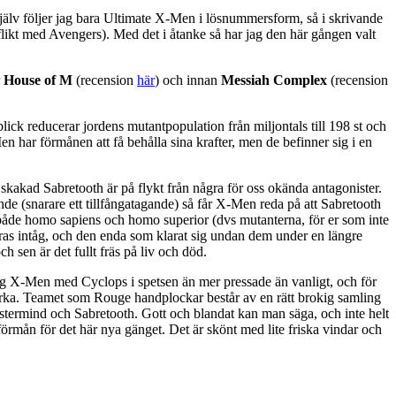
Själv följer jag bara Ultimate X-Men i lösnummersform, så i skrivande
flikt med Avengers). Med det i åtanke så har jag den här gången valt
r
House of M
(recension
här
) och innan
Messiah Complex
(recension
ck reducerar jordens mutantpopulation från miljontals till 198 st och
har förmånen att få behålla sina krafter, men de befinner sig i en
kakad Sabretooth är på flykt från några för oss okända antagonister.
nde (snarare ett tillfångatagande) så får X-Men reda på att Sabretooth
ll både homo sapiens och homo superior (dvs mutanterna, för er som inte
 deras intåg, och den enda som klarat sig undan dem under en längre
sen är det fullt fräs på liv och död.
ig X-Men med Cyclops i spetsen än mer pressade än vanligt, och för
styrka. Teamet som Rouge handplockar består av en rätt brokig samling
rmind och Sabretooth. Gott och blandat kan man säga, och inte helt
ll förmån för det här nya gänget. Det är skönt med lite friska vindar och