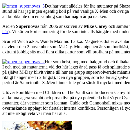
Det har varit alldeles för lite mutanter på Sh
stund så har jag ingen egentlig koll på vad vanliga X-Men och övriga 
att bubbla lite om en samling som har några år på nacken.
Arc:en
Supernovas
från 2006 är skriven av
Mike Carey
och samlar
här
). Vi kör en kort summering för de som inte alls hängde med under
Scarlett Witch a.k.a. Wanda Maximoff a.k.a. Magnetos dotter avslutar 
etavlerar den 2 november som M-Day. Mutantgenen är som bortblåst, oc
extremt jobbig sits med flera olika parter som vill profitera på mutante
Hur som helst, nog med bakgrund och tillbaka t
I och med att mutanterna vid det här laget är så pass få och splittrad
på själva M-Day blivit vittne till hur en grupp superevolverade männis
riktigt hänger med i x-lingot). Den nya gruppen, som kallar sig själva
period är Sabretooth. X-Men hinner inte göra särskilt mycket med den 
Utöver konflikten med Children of The Vault så introducerar Carey h
att kunna agera snabbt och proaktivt på nya potentiella hot så ger Cyc
mutanter, där veteraner som Iceman, Cable och Cannonball mixas me
överraskande upplagt för flertalet interna konflikter. Personligen så tyck
att inte riktigt veta var man har alla.