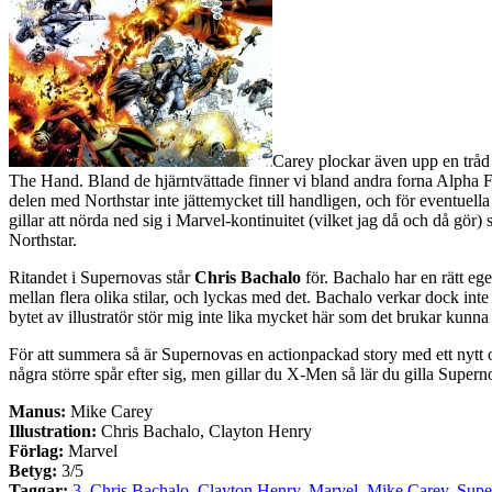
Carey plockar även upp en tråd
The Hand. Bland de hjärntvättade finner vi bland andra forna Alpha F
delen med Northstar inte jättemycket till handligen, och för eventuell
gillar att nörda ned sig i Marvel-kontinuitet (vilket jag då och då g
Northstar.
Ritandet i Supernovas står
Chris Bachalo
för. Bachalo har en rätt egen
mellan flera olika stilar, och lyckas med det. Bachalo verkar dock int
bytet av illustratör stör mig inte lika mycket här som det brukar kunna
För att summera så är Supernovas en actionpackad story med ett nytt oc
några större spår efter sig, men gillar du X-Men så lär du gilla Supern
Manus:
Mike Carey
Illustration:
Chris Bachalo, Clayton Henry
Förlag:
Marvel
Betyg:
3/5
Taggar:
3
,
Chris Bachalo
,
Clayton Henry
,
Marvel
,
Mike Carey
,
Supe