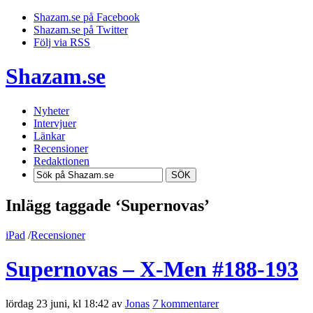
Shazam.se på Facebook
Shazam.se på Twitter
Följ via RSS
Shazam.se
Nyheter
Intervjuer
Länkar
Recensioner
Redaktionen
SÖK
Inlägg taggade ‘Supernovas’
iPad
/
Recensioner
Supernovas – X-Men #188-193
lördag 23 juni, kl 18:42 av
Jonas
7
kommentarer