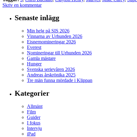
Skriv en kommentar
Senaste inlägg
Min helg på SIS 2026
Vinnarna av Urhunden 2026
Eisnernomineringar 2026
Everest
Nomineringar till Urhunden 2026
Gamla mästare
Hunger
Svenska serievåren 2026
Andreas årskrönika 2025
Tre män funna mördade i Klippan
Kategorier
Allmänt
Film
Guider
I fokus
Intervju
iPad