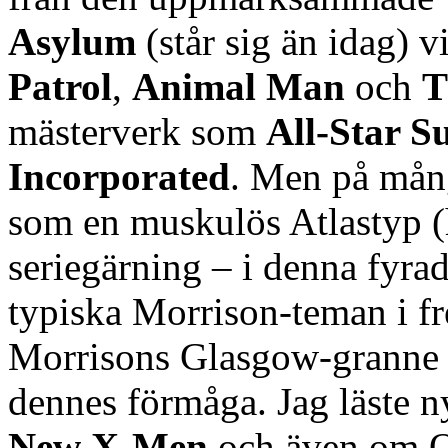
Asylum
(står sig än idag) v
Patrol
,
Animal Man
och
T
mästerverk som
All-Star 
Incorporated
. Men på mång
som en muskulös Atlastyp (
seriegärning – i denna fyra
typiska Morrison-teman i fre
Morrisons Glasgow-granne 
dennes förmåga. Jag läste 
New X-Men
och även om Qui