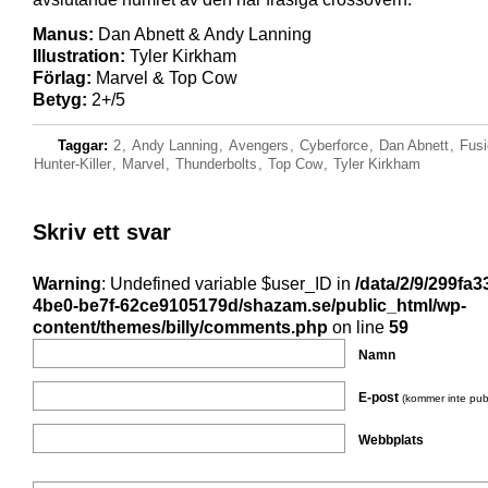
Manus:
Dan Abnett & Andy Lanning
Illustration:
Tyler Kirkham
Förlag:
Marvel & Top Cow
Betyg:
2+/5
Taggar:
2
,
Andy Lanning
,
Avengers
,
Cyberforce
,
Dan Abnett
,
Fusi
Hunter-Killer
,
Marvel
,
Thunderbolts
,
Top Cow
,
Tyler Kirkham
Skriv ett svar
Warning
: Undefined variable $user_ID in
/data/2/9/299fa3
4be0-be7f-62ce9105179d/shazam.se/public_html/wp-
content/themes/billy/comments.php
on line
59
Namn
E-post
(kommer inte pub
Webbplats