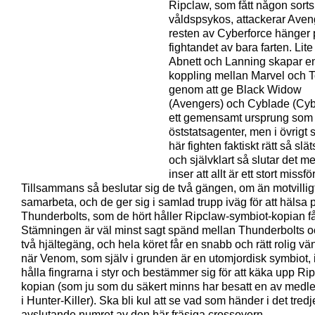
Ripclaw, som fått någon sorts
våldspsykos, attackerar Aven
resten av Cyberforce hänger 
fightandet av bara farten. Lite 
Abnett och Lanning skapar e
koppling mellan Marvel och
genom att ge Black Widow
(Avengers) och Cyblade (Cyb
ett gemensamt ursprung som
öststatsagenter, men i övrigt 
här fighten faktiskt rätt så slä
och självklart så slutar det me
inser att allt är ett stort missf
Tillsammans så beslutar sig de två gängen, om än motvilligt,
samarbeta, och de ger sig i samlad trupp iväg för att hälsa 
Thunderbolts, som de hört håller Ripclaw-symbiot-kopian f
Stämningen är väl minst sagt spänd mellan Thunderbolts o
två hjältegäng, och hela köret får en snabb och rätt rolig v
när Venom, som själv i grunden är en utomjordisk symbiot, 
hålla fingrarna i styr och bestämmer sig för att käka upp Ri
kopian (som ju som du säkert minns har besatt en av med
i Hunter-Killer). Ska bli kul att se vad som händer i det tred
avslutande numret av den här fräsiga crossovern.