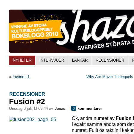
NYHETER
INTERVJUER
LÄNKAR
RECENSIONER
«
Fusion #1
Why Are Movie Threequels
RECENSIONER
Fusion #2
onsdag 8 juli, kl 09:44 av
Jonas
kommentarer
0
Ok, andra numret av
Fusion
f
i exakt samma andra som det 
numret. Fullt ös rakt in i kakle