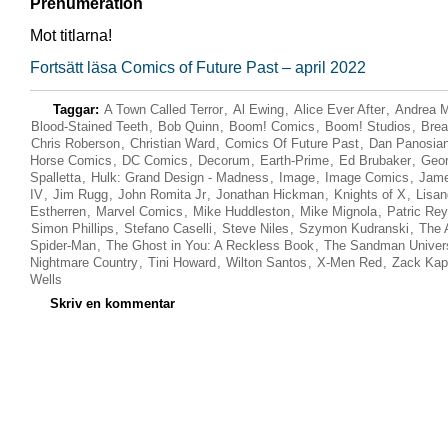
Prenumeration
Mot titlarna!
Fortsätt läsa Comics of Future Past – april 2022
Taggar:
A Town Called Terror
,
Al Ewing
,
Alice Ever After
,
Andrea M
Blood-Stained Teeth
,
Bob Quinn
,
Boom! Comics
,
Boom! Studios
,
Brea
Chris Roberson
,
Christian Ward
,
Comics Of Future Past
,
Dan Panosia
Horse Comics
,
DC Comics
,
Decorum
,
Earth-Prime
,
Ed Brubaker
,
Geor
Spalletta
,
Hulk: Grand Design - Madness
,
Image
,
Image Comics
,
Jame
IV
,
Jim Rugg
,
John Romita Jr
,
Jonathan Hickman
,
Knights of X
,
Lisan
Estherren
,
Marvel Comics
,
Mike Huddleston
,
Mike Mignola
,
Patric Re
Simon Phillips
,
Stefano Caselli
,
Steve Niles
,
Szymon Kudranski
,
The 
Spider-Man
,
The Ghost in You: A Reckless Book
,
The Sandman Univer
Nightmare Country
,
Tini Howard
,
Wilton Santos
,
X-Men Red
,
Zack Kap
Wells
Skriv en kommentar