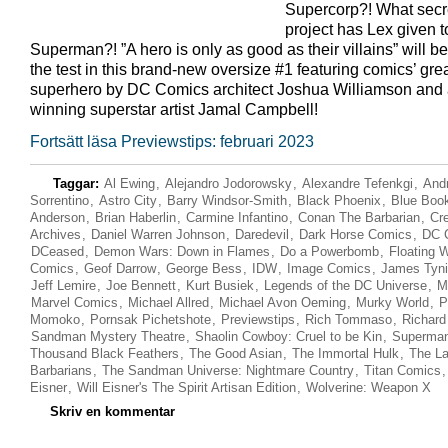
Supercorp?! What secr
project has Lex given t
Superman?! ”A hero is only as good as their villains” will be
the test in this brand-new oversize #1 featuring comics’ gre
superhero by DC Comics architect Joshua Williamson and
winning superstar artist Jamal Campbell!
Fortsätt läsa Previewstips: februari 2023
Taggar:
Al Ewing
,
Alejandro Jodorowsky
,
Alexandre Tefenkgi
,
And
Sorrentino
,
Astro City
,
Barry Windsor-Smith
,
Black Phoenix
,
Blue Boo
Anderson
,
Brian Haberlin
,
Carmine Infantino
,
Conan The Barbarian
,
Cr
Archives
,
Daniel Warren Johnson
,
Daredevil
,
Dark Horse Comics
,
DC 
DCeased
,
Demon Wars: Down in Flames
,
Do a Powerbomb
,
Floating 
Comics
,
Geof Darrow
,
George Bess
,
IDW
,
Image Comics
,
James Tyni
Jeff Lemire
,
Joe Bennett
,
Kurt Busiek
,
Legends of the DC Universe
,
M
Marvel Comics
,
Michael Allred
,
Michael Avon Oeming
,
Murky World
,
P
Momoko
,
Pornsak Pichetshote
,
Previewstips
,
Rich Tommaso
,
Richard
Sandman Mystery Theatre
,
Shaolin Cowboy: Cruel to be Kin
,
Superma
Thousand Black Feathers
,
The Good Asian
,
The Immortal Hulk
,
The La
Barbarians
,
The Sandman Universe: Nightmare Country
,
Titan Comics
Eisner
,
Will Eisner's The Spirit Artisan Edition
,
Wolverine: Weapon X
Skriv en kommentar