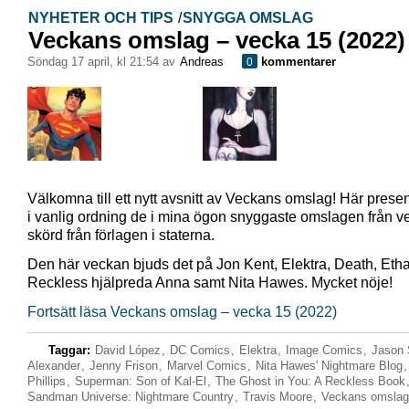
NYHETER OCH TIPS
/
SNYGGA OMSLAG
Veckans omslag – vecka 15 (2022)
söndag 17 april, kl 21:54 av
Andreas
kommentarer
0
Välkomna till ett nytt avsnitt av Veckans omslag! Här presen
i vanlig ordning de i mina ögon snyggaste omslagen från 
skörd från förlagen i staterna.
Den här veckan bjuds det på Jon Kent, Elektra, Death, Eth
Reckless hjälpreda Anna samt Nita Hawes. Mycket nöje!
Fortsätt läsa Veckans omslag – vecka 15 (2022)
Taggar:
David López
,
DC Comics
,
Elektra
,
Image Comics
,
Jason
Alexander
,
Jenny Frison
,
Marvel Comics
,
Nita Hawes' Nightmare Blog
Phillips
,
Superman: Son of Kal-El
,
The Ghost in You: A Reckless Book
Sandman Universe: Nightmare Country
,
Travis Moore
,
Veckans omslag