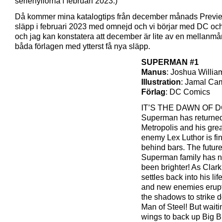
seriehyllorna i februari 2023.)
Då kommer mina katalogtips från december månads Previe
släpp i februari 2023 med omnejd och vi börjar med DC oc
och jag kan konstatera att december är lite av en mellanmå
båda förlagen med ytterst få nya släpp.
SUPERMAN #1
Manus
: Joshua Willi
Illustration
: Jamal Ca
Förlag
: DC Comics
IT’S THE DAWN OF D
Superman has returned
Metropolis and his grea
enemy Lex Luthor is fin
behind bars. The future
Superman family has n
been brighter! As Clar
settles back into his lif
and new enemies erupt
the shadows to strike 
Man of Steel! But waiti
wings to back up Big 