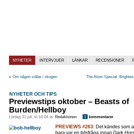
NYHETER
INTERVJUER
LÄNKAR
RECENSIONER
«
Om någon vrålar i skogen
The Atom Special: Brighte
NYHETER OCH TIPS
Previewstips oktober – Beasts of
Burden/Hellboy
lördag 31 juli, kl 14:04 av
Redaktionen
kommentarer
5
PREVIEWS #263:
Det kändes som at
bara var en tidsfråga innan
Dark Hor