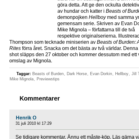
göra detta. Att ge den ockulta detekt
av hundar och katter i
Beasts of Burd
demonpojken
Hellboy
med samma yr
gemensam serie. Skriven av Evan Do
Mike Mignola – författarna till de två
respektive originalserierna. Illustrerad
Thompson som tecknade miniserien av
Beasts of Burden: 
Rites
förra året. Snacka om det bästa av två världar. Denna
shot släpps den 27 oktober och kommer dessutom med ett v
omslag av Mignola.
Taggar:
Beasts of Burden
,
Dark Horse
,
Evan Dorkin
,
Hellboy
,
Jil
Mike Mignola
,
Previewstips
Kommentarer
Henrik O
31 juli 2010 kl 17:29
Se tidigare kommentar. Ännu ett måste-köp. Läs gärna v