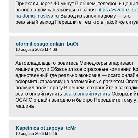
Приехали через 40 минут В общем, телефон и цены 
вызов на дом капельницы от запоя
https://vyvod-iz-z
na-domu-moskva.ru
Вывод из запоя на дому — это
реальный выход Перешлите тем кто в такой же ситу
oformit osago onlain_buOi
10 augusti 2026 kl 4:38
Автовладельцы отзовитесь Менеджеры впаривают
лишние услуги Обзвонил все страховые компании Ко
единственный где реально экономия — осаго онлай
оформить страховку на автомобиль с расчетом Опла
получил полис сразу В общем, сохраняйте в закладк
осаго онлайн купить
осаго онлайн купить
Оформляй
ОСАГО онлайн выгодно и быстро Перешлите тому у 
машина
Kapelnica ot zapoya_tcMr
10 augusti 2026 kl 8:16