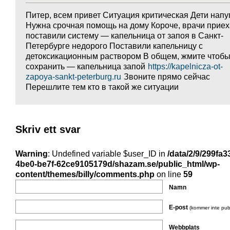
Питер, всем привет Ситуация критическая Дети нап
Нужна срочная помощь на дому Короче, врачи приех
поставили систему — капельница от запоя в Санкт-
Петербурге недорого Поставили капельницу с
детоксикационным раствором В общем, жмите чтоб
сохранить — капельница запой
https://kapelnicza-ot-
zapoya-sankt-peterburg.ru
Звоните прямо сейчас
Перешлите тем кто в такой же ситуации
Skriv ett svar
Warning
: Undefined variable $user_ID in
/data/2/9/299fa3
4be0-be7f-62ce9105179d/shazam.se/public_html/wp-
content/themes/billy/comments.php
on line
59
Namn
E-post
(kommer inte pub
Webbplats